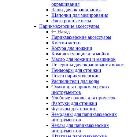
окрашивания
Чаши для окрашивания
Шапочки для мелирования
Электронные весы
Парикмахерские аксессуары
Назад
Парикмахерские аксессуары
Кисти-сметки
Кобура для ножниц
Комплектующие для мойки
Масло для ножниц и машинок
Пелерины для окрашивания волос
Пеньюары для стрижки
Пояса парикмахерские
Распылители для воды
Сумки для парикмахерских
инструментов
Учебные головы для причесок
Фартуки для стрижки
Футляры для ножниц
Чемоданы для парикмахерских
инструментов
Чехлы для парикмахерских
инструментов
Штативы парикмахерские