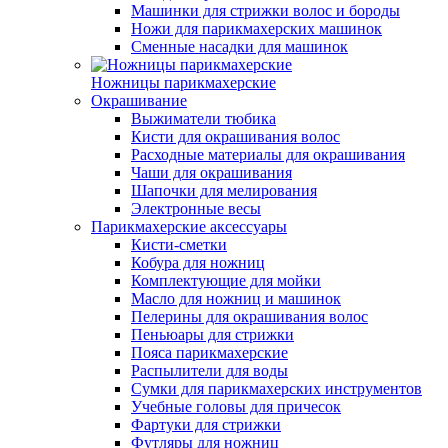
Машинки для стрижки волос и бороды
Ножи для парикмахерских машинок
Сменные насадки для машинок
Ножницы парикмахерские
Окрашивание
Выжиматели тюбика
Кисти для окрашивания волос
Расходные материалы для окрашивания
Чаши для окрашивания
Шапочки для мелирования
Электронные весы
Парикмахерские аксессуары
Кисти-сметки
Кобура для ножниц
Комплектующие для мойки
Масло для ножниц и машинок
Пелерины для окрашивания волос
Пеньюары для стрижки
Пояса парикмахерские
Распылители для воды
Сумки для парикмахерских инструментов
Учебные головы для причесок
Фартуки для стрижки
Футляры для ножниц