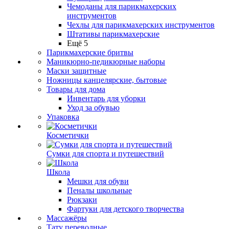
Чемоданы для парикмахерских
инструментов
Чехлы для парикмахерских инструментов
Штативы парикмахерские
Ещё 5
Парикмахерские бритвы
Маникюрно-педикюрные наборы
Маски защитные
Ножницы канцелярские, бытовые
Товары для дома
Инвентарь для уборки
Уход за обувью
Упаковка
Косметички
Сумки для спорта и путешествий
Школа
Мешки для обуви
Пеналы школьные
Рюкзаки
Фартуки для детского творчества
Массажёры
Тату переводные