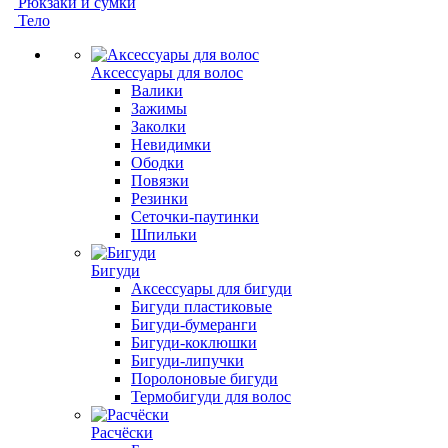
Рюкзаки и сумки
Тело
Аксессуары для волос
Валики
Зажимы
Заколки
Невидимки
Ободки
Повязки
Резинки
Сеточки-паутинки
Шпильки
Бигуди
Аксессуары для бигуди
Бигуди пластиковые
Бигуди-бумеранги
Бигуди-коклюшки
Бигуди-липучки
Поролоновые бигуди
Термобигуди для волос
Расчёски