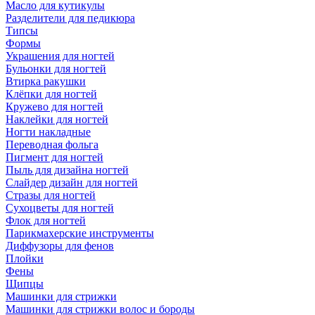
Масло для кутикулы
Разделители для педикюра
Типсы
Формы
Украшения для ногтей
Бульонки для ногтей
Втирка ракушки
Клёпки для ногтей
Кружево для ногтей
Наклейки для ногтей
Ногти накладные
Переводная фольга
Пигмент для ногтей
Пыль для дизайна ногтей
Слайдер дизайн для ногтей
Стразы для ногтей
Сухоцветы для ногтей
Флок для ногтей
Парикмахерские инструменты
Диффузоры для фенов
Плойки
Фены
Щипцы
Машинки для стрижки
Машинки для стрижки волос и бороды