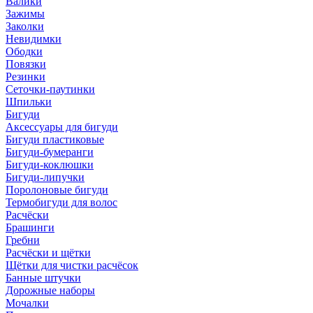
Валики
Зажимы
Заколки
Невидимки
Ободки
Повязки
Резинки
Сеточки-паутинки
Шпильки
Бигуди
Аксессуары для бигуди
Бигуди пластиковые
Бигуди-бумеранги
Бигуди-коклюшки
Бигуди-липучки
Поролоновые бигуди
Термобигуди для волос
Расчёски
Брашинги
Гребни
Расчёски и щётки
Щётки для чистки расчёсок
Банные штучки
Дорожные наборы
Мочалки