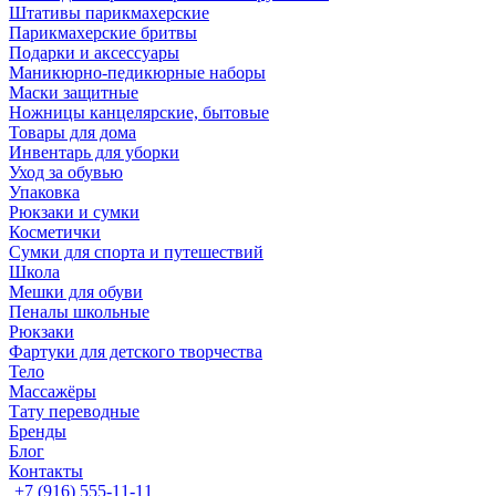
Штативы парикмахерские
Парикмахерские бритвы
Подарки и аксессуары
Маникюрно-педикюрные наборы
Маски защитные
Ножницы канцелярские, бытовые
Товары для дома
Инвентарь для уборки
Уход за обувью
Упаковка
Рюкзаки и сумки
Косметички
Сумки для спорта и путешествий
Школа
Мешки для обуви
Пеналы школьные
Рюкзаки
Фартуки для детского творчества
Тело
Массажёры
Тату переводные
Бренды
Блог
Контакты
+7 (916) 555-11-11