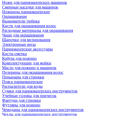
Ножи для парикмахерских машинок
Сменные насадки для машинок
Ножницы парикмахерские
Окрашивание
Выжиматели тюбика
Кисти для окрашивания волос
Расходные материалы для окрашивания
Чаши для окрашивания
Шапочки для мелирования
Электронные весы
Парикмахерские аксессуары
Кисти-сметки
Кобура для ножниц
Комплектующие для мойки
Масло для ножниц и машинок
Пелерины для окрашивания волос
Пеньюары для стрижки
Пояса парикмахерские
Распылители для воды
Сумки для парикмахерских инструментов
Учебные головы для причесок
Фартуки для стрижки
Футляры для ножниц
Чемоданы для парикмахерских инструментов
Чехлы для парикмахерских инструментов