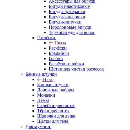
Аксессуары для бигуди
Бигуди пластиковые
Бигуди-бумеранги
Бигуди-коклюшки
Бигуди-липучки
Поролоновые бигуди
Термобигуди для волос
Расчёски
Назад
Расчёски
Брашинги
Гребни
Расчёски и щётки
Щётки для чистки расчёсок
Банные штучки
Назад
Банные штучки
Дорожные наборы
Мочалки
Пемза
Скребки для пяток
Тёрки для пяток
Шапочки для душа
Щётки для тела
Для мужчин