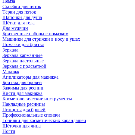
Пемза
Скребки для пяток
Тёрки для пяток
Шапочки для душа
Щётки для тела
Для мужчин
Бритвенные наборы с помазком
Машинки для стрижки в носу и ушах
Помазки для бритья
Зеркала
Зеркала карманные
Зеркала настольные
Зеркала с подсветкой
Макияж
Аппликаторы для макияжа
Бритвы для бровей
Зажимы для ресниц
Кисти для макияжа
Косметологические инструменты
Накладные ресницы
Пинцеты для бровей
Профессиональные спонжи
Точилки для косметических карандашей
Щёточки для лица
Ногти