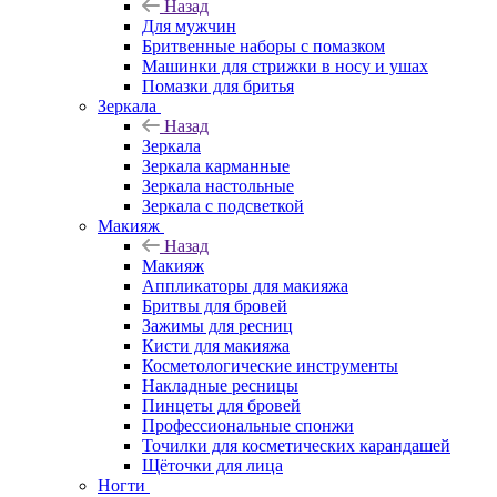
Назад
Для мужчин
Бритвенные наборы с помазком
Машинки для стрижки в носу и ушах
Помазки для бритья
Зеркала
Назад
Зеркала
Зеркала карманные
Зеркала настольные
Зеркала с подсветкой
Макияж
Назад
Макияж
Аппликаторы для макияжа
Бритвы для бровей
Зажимы для ресниц
Кисти для макияжа
Косметологические инструменты
Накладные ресницы
Пинцеты для бровей
Профессиональные спонжи
Точилки для косметических карандашей
Щёточки для лица
Ногти