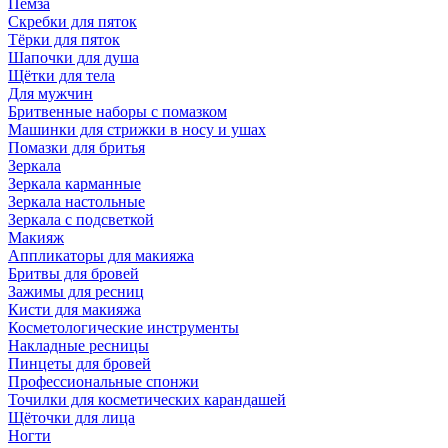
Пемза
Скребки для пяток
Тёрки для пяток
Шапочки для душа
Щётки для тела
Для мужчин
Бритвенные наборы с помазком
Машинки для стрижки в носу и ушах
Помазки для бритья
Зеркала
Зеркала карманные
Зеркала настольные
Зеркала с подсветкой
Макияж
Аппликаторы для макияжа
Бритвы для бровей
Зажимы для ресниц
Кисти для макияжа
Косметологические инструменты
Накладные ресницы
Пинцеты для бровей
Профессиональные спонжи
Точилки для косметических карандашей
Щёточки для лица
Ногти