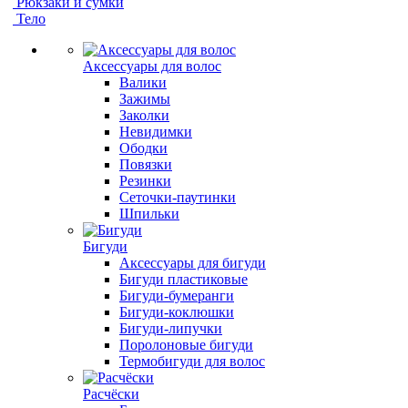
Рюкзаки и сумки
Тело
Аксессуары для волос
Валики
Зажимы
Заколки
Невидимки
Ободки
Повязки
Резинки
Сеточки-паутинки
Шпильки
Бигуди
Аксессуары для бигуди
Бигуди пластиковые
Бигуди-бумеранги
Бигуди-коклюшки
Бигуди-липучки
Поролоновые бигуди
Термобигуди для волос
Расчёски