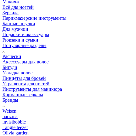
Макияж
Всё для ногтей
Зеркала
Парикмахерские инструменты
Банные штучки
Для мужчин
Подарки и аксессуары
Рюкзаки и сумки
Популярные разделы
Расчёски
Аксессуары для волос
Бигуди
Укладка волос
Пинцеты для бровей
Украшения для ногтей
Инструменты для маникюра
Карманные зеркала
Бренды
Weisen
harizma
invisibobble
Tangle teezer
Olivia garden