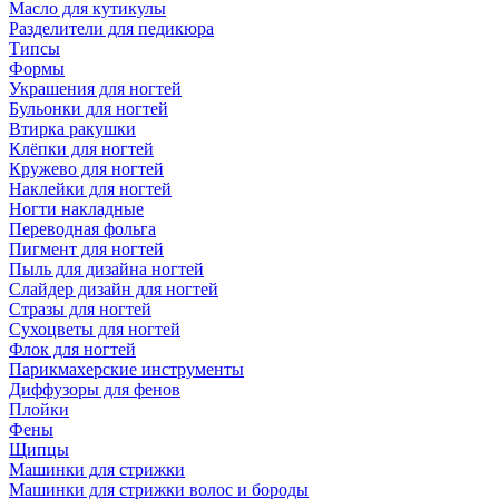
Масло для кутикулы
Разделители для педикюра
Типсы
Формы
Украшения для ногтей
Бульонки для ногтей
Втирка ракушки
Клёпки для ногтей
Кружево для ногтей
Наклейки для ногтей
Ногти накладные
Переводная фольга
Пигмент для ногтей
Пыль для дизайна ногтей
Слайдер дизайн для ногтей
Стразы для ногтей
Сухоцветы для ногтей
Флок для ногтей
Парикмахерские инструменты
Диффузоры для фенов
Плойки
Фены
Щипцы
Машинки для стрижки
Машинки для стрижки волос и бороды