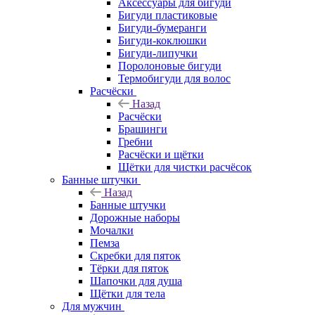
Аксессуары для бигуди
Бигуди пластиковые
Бигуди-бумеранги
Бигуди-коклюшки
Бигуди-липучки
Поролоновые бигуди
Термобигуди для волос
Расчёски
Назад
Расчёски
Брашинги
Гребни
Расчёски и щётки
Щётки для чистки расчёсок
Банные штучки
Назад
Банные штучки
Дорожные наборы
Мочалки
Пемза
Скребки для пяток
Тёрки для пяток
Шапочки для душа
Щётки для тела
Для мужчин