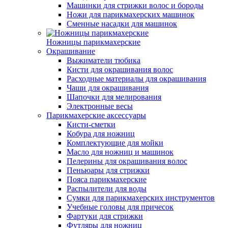
Машинки для стрижки волос и бороды
Ножи для парикмахерских машинок
Сменные насадки для машинок
Ножницы парикмахерские
Окрашивание
Выжиматели тюбика
Кисти для окрашивания волос
Расходные материалы для окрашивания
Чаши для окрашивания
Шапочки для мелирования
Электронные весы
Парикмахерские аксессуары
Кисти-сметки
Кобура для ножниц
Комплектующие для мойки
Масло для ножниц и машинок
Пелерины для окрашивания волос
Пеньюары для стрижки
Пояса парикмахерские
Распылители для воды
Сумки для парикмахерских инструментов
Учебные головы для причесок
Фартуки для стрижки
Футляры для ножниц