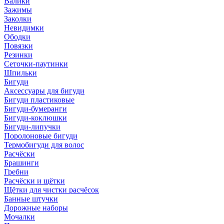
Валики
Зажимы
Заколки
Невидимки
Ободки
Повязки
Резинки
Сеточки-паутинки
Шпильки
Бигуди
Аксессуары для бигуди
Бигуди пластиковые
Бигуди-бумеранги
Бигуди-коклюшки
Бигуди-липучки
Поролоновые бигуди
Термобигуди для волос
Расчёски
Брашинги
Гребни
Расчёски и щётки
Щётки для чистки расчёсок
Банные штучки
Дорожные наборы
Мочалки