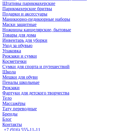
Штативы парикмахерские
Парикмахерские бритвы
Подарки и аксессуары
Маникюрно-педикюрные наборы
Маски защитные
Ножницы канцелярские, бытовые
Товары для дома
Инвентарь для уборки
Уход за обувью
Упаковка
Рюкзаки и сумки
Косметички
Сумки для спорта и путешествий
Школа
Мешки для обуви
Пеналы школьные
Рюкзаки
Фартуки для детского творчества
Тело
Массажёры
Тату переводные
Бренды
Блог
Контакты
+7 (916) 555-11-11