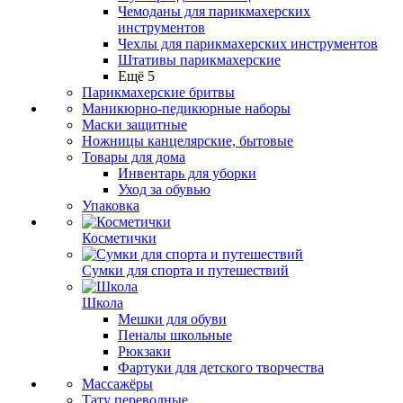
Чемоданы для парикмахерских
инструментов
Чехлы для парикмахерских инструментов
Штативы парикмахерские
Ещё 5
Парикмахерские бритвы
Маникюрно-педикюрные наборы
Маски защитные
Ножницы канцелярские, бытовые
Товары для дома
Инвентарь для уборки
Уход за обувью
Упаковка
Косметички
Сумки для спорта и путешествий
Школа
Мешки для обуви
Пеналы школьные
Рюкзаки
Фартуки для детского творчества
Массажёры
Тату переводные