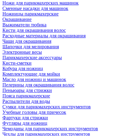
Ножи для парикмахерских машинок
Сменные насадки для машинок
Ножницы парикмахерские
Окрашивание
Выжиматели тюбика
Кисти для окрашивания волос
Расходные материалы для окрашивания
Чаши для окрашивания
Шапочки для мелирования
Электронные весы
Парикмахерские аксессуары
Кисти-сметки
Кобура для ножниц
Комплектующие для мойки
Масло для ножниц и машинок
Пелерины для окрашивания волос
Пеньюары для стрижки
Пояса парикмахерские
Распылители для воды
Сумки для парикмахерских инструментов
Учебные головы для причесок
Фартуки для стрижки
Футляры для ножниц
Чемоданы для парикмахерских инструментов
Чехлы для парикмахерских инструментов