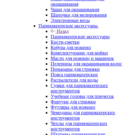
окрашивания
Чаши для окрашивания
Шапочки для мелирования
Электронные весы
Парикмахерские аксессуары
Назад
Парикмахерские аксессуары
Кисти-сметки
Кобура для ножниц
Комплектующие для мойки
Масло для ножниц и машинок
Пелерины для окрашивания волос
Пеньюары для стрижки
Пояса парикмахерские
Распылители для воды
Сумки для парикмахерских
инструментов
Учебные головы для причесок
Фартуки для стрижки
Футляры для ножниц
Чемоданы для парикмахерских
инструментов
Чехлы для парикмахерских
инструментов
Штативы парикмахерские