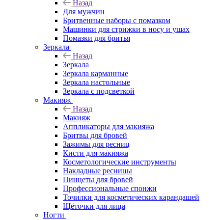
Назад
Для мужчин
Бритвенные наборы с помазком
Машинки для стрижки в носу и ушах
Помазки для бритья
Зеркала
Назад
Зеркала
Зеркала карманные
Зеркала настольные
Зеркала с подсветкой
Макияж
Назад
Макияж
Аппликаторы для макияжа
Бритвы для бровей
Зажимы для ресниц
Кисти для макияжа
Косметологические инструменты
Накладные ресницы
Пинцеты для бровей
Профессиональные спонжи
Точилки для косметических карандашей
Щёточки для лица
Ногти