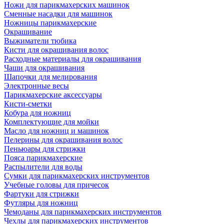
Ножи для парикмахерских машинок
Сменные насадки для машинок
Ножницы парикмахерские
Окрашивание
Выжиматели тюбика
Кисти для окрашивания волос
Расходные материалы для окрашивания
Чаши для окрашивания
Шапочки для мелирования
Электронные весы
Парикмахерские аксессуары
Кисти-сметки
Кобура для ножниц
Комплектующие для мойки
Масло для ножниц и машинок
Пелерины для окрашивания волос
Пеньюары для стрижки
Пояса парикмахерские
Распылители для воды
Сумки для парикмахерских инструментов
Учебные головы для причесок
Фартуки для стрижки
Футляры для ножниц
Чемоданы для парикмахерских инструментов
Чехлы для парикмахерских инструментов