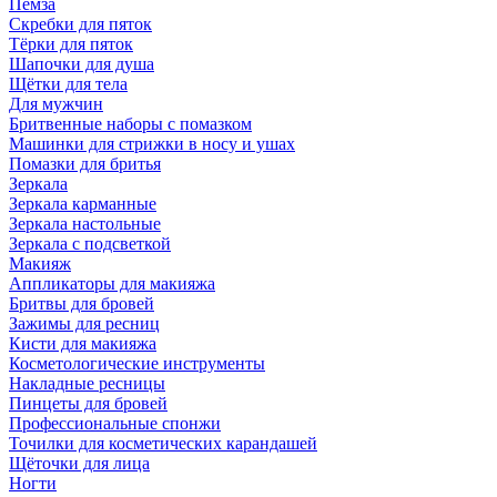
Пемза
Скребки для пяток
Тёрки для пяток
Шапочки для душа
Щётки для тела
Для мужчин
Бритвенные наборы с помазком
Машинки для стрижки в носу и ушах
Помазки для бритья
Зеркала
Зеркала карманные
Зеркала настольные
Зеркала с подсветкой
Макияж
Аппликаторы для макияжа
Бритвы для бровей
Зажимы для ресниц
Кисти для макияжа
Косметологические инструменты
Накладные ресницы
Пинцеты для бровей
Профессиональные спонжи
Точилки для косметических карандашей
Щёточки для лица
Ногти