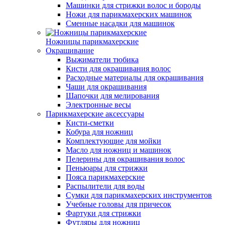
Машинки для стрижки волос и бороды
Ножи для парикмахерских машинок
Сменные насадки для машинок
Ножницы парикмахерские
Окрашивание
Выжиматели тюбика
Кисти для окрашивания волос
Расходные материалы для окрашивания
Чаши для окрашивания
Шапочки для мелирования
Электронные весы
Парикмахерские аксессуары
Кисти-сметки
Кобура для ножниц
Комплектующие для мойки
Масло для ножниц и машинок
Пелерины для окрашивания волос
Пеньюары для стрижки
Пояса парикмахерские
Распылители для воды
Сумки для парикмахерских инструментов
Учебные головы для причесок
Фартуки для стрижки
Футляры для ножниц