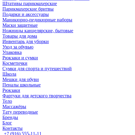
Штативы парикмахерские
Парикмахерские бритвы
Подарки и аксессуары
Маникюрно-педикюрные наборы
Маски защитные
Ножницы канцелярские, бытовые
Товары для дома
Инвентарь для уборки
Уход за обувью
Упаковка
Рюкзаки и сумки
Косметички
Сумки для спорта и путешествий
Школа
Мешки для обуви
Пеналы школьные
Рюкзаки
Фартуки для детского творчества
Тело
Массажёры
Тату переводные
Бренды
Блог
Контакты
+7 (916) 555-11-11