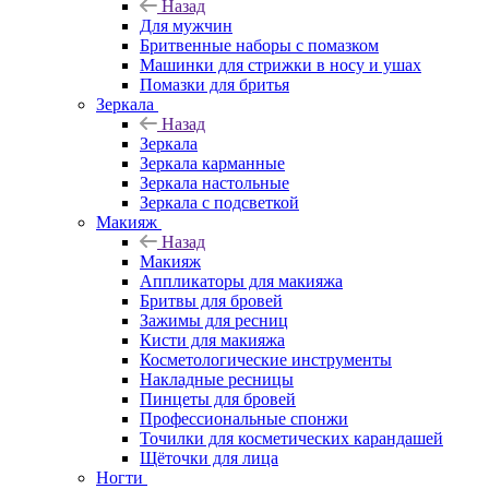
Назад
Для мужчин
Бритвенные наборы с помазком
Машинки для стрижки в носу и ушах
Помазки для бритья
Зеркала
Назад
Зеркала
Зеркала карманные
Зеркала настольные
Зеркала с подсветкой
Макияж
Назад
Макияж
Аппликаторы для макияжа
Бритвы для бровей
Зажимы для ресниц
Кисти для макияжа
Косметологические инструменты
Накладные ресницы
Пинцеты для бровей
Профессиональные спонжи
Точилки для косметических карандашей
Щёточки для лица
Ногти