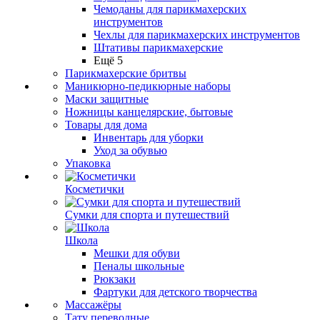
Чемоданы для парикмахерских
инструментов
Чехлы для парикмахерских инструментов
Штативы парикмахерские
Ещё 5
Парикмахерские бритвы
Маникюрно-педикюрные наборы
Маски защитные
Ножницы канцелярские, бытовые
Товары для дома
Инвентарь для уборки
Уход за обувью
Упаковка
Косметички
Сумки для спорта и путешествий
Школа
Мешки для обуви
Пеналы школьные
Рюкзаки
Фартуки для детского творчества
Массажёры
Тату переводные