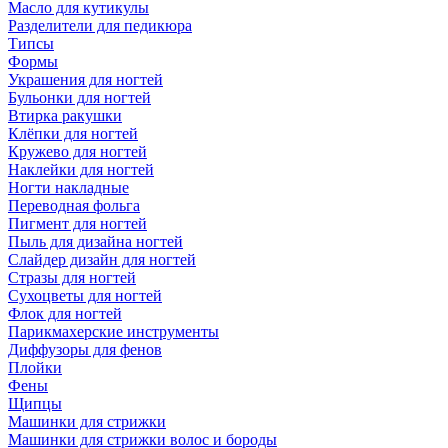
Масло для кутикулы
Разделители для педикюра
Типсы
Формы
Украшения для ногтей
Бульонки для ногтей
Втирка ракушки
Клёпки для ногтей
Кружево для ногтей
Наклейки для ногтей
Ногти накладные
Переводная фольга
Пигмент для ногтей
Пыль для дизайна ногтей
Слайдер дизайн для ногтей
Стразы для ногтей
Сухоцветы для ногтей
Флок для ногтей
Парикмахерские инструменты
Диффузоры для фенов
Плойки
Фены
Щипцы
Машинки для стрижки
Машинки для стрижки волос и бороды