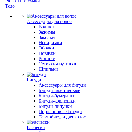
Рюкзаки и сумки
Тело
Аксессуары для волос
Валики
Зажимы
Заколки
Невидимки
Ободки
Повязки
Резинки
Сеточки-паутинки
Шпильки
Бигуди
Аксессуары для бигуди
Бигуди пластиковые
Бигуди-бумеранги
Бигуди-коклюшки
Бигуди-липучки
Поролоновые бигуди
Термобигуди для волос
Расчёски