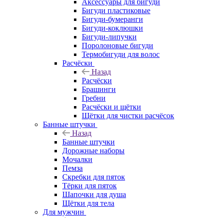
Аксессуары для бигуди
Бигуди пластиковые
Бигуди-бумеранги
Бигуди-коклюшки
Бигуди-липучки
Поролоновые бигуди
Термобигуди для волос
Расчёски
Назад
Расчёски
Брашинги
Гребни
Расчёски и щётки
Щётки для чистки расчёсок
Банные штучки
Назад
Банные штучки
Дорожные наборы
Мочалки
Пемза
Скребки для пяток
Тёрки для пяток
Шапочки для душа
Щётки для тела
Для мужчин