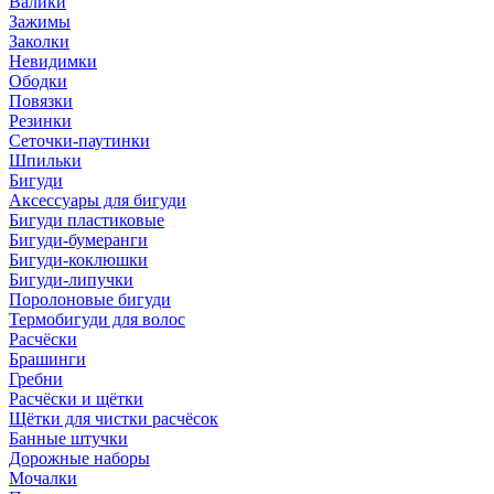
Валики
Зажимы
Заколки
Невидимки
Ободки
Повязки
Резинки
Сеточки-паутинки
Шпильки
Бигуди
Аксессуары для бигуди
Бигуди пластиковые
Бигуди-бумеранги
Бигуди-коклюшки
Бигуди-липучки
Поролоновые бигуди
Термобигуди для волос
Расчёски
Брашинги
Гребни
Расчёски и щётки
Щётки для чистки расчёсок
Банные штучки
Дорожные наборы
Мочалки