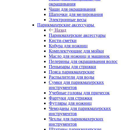
окрашивания
Чаши для окрашивания
Шапочки для мелирования
Электронные весы
Парикмахерские аксессуары
Назад
Парикмахерские аксессуары
Кисти-сметки
Кобура для ножниц
Комплектующие для мойки
Масло для ножниц и машинок
Пелерины для окрашивания волос
Пеньюары для стрижки
Пояса парикмахерские
Распылители для воды
Сумки для парикмахерских
инструментов
Учебные головы для причесок
Фартуки для стрижки
Футляры для ножниц
Чемоданы для парикмахерских
инструментов
Чехлы для парикмахерских
инструментов
Штативы парикмахерские