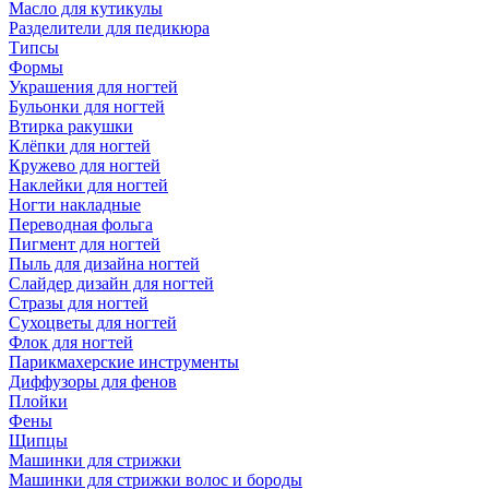
Масло для кутикулы
Разделители для педикюра
Типсы
Формы
Украшения для ногтей
Бульонки для ногтей
Втирка ракушки
Клёпки для ногтей
Кружево для ногтей
Наклейки для ногтей
Ногти накладные
Переводная фольга
Пигмент для ногтей
Пыль для дизайна ногтей
Слайдер дизайн для ногтей
Стразы для ногтей
Сухоцветы для ногтей
Флок для ногтей
Парикмахерские инструменты
Диффузоры для фенов
Плойки
Фены
Щипцы
Машинки для стрижки
Машинки для стрижки волос и бороды