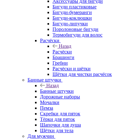
Аксессуары для бигуди
Бигуди пластиковые
Бигуди-бумеранги
Бигуди-коклюшки
Бигуди-липучки
Поролоновые бигуди
Термобигуди для волос
Расчёски
Назад
Расчёски
Брашинги
Гребни
Расчёски и щётки
Щётки для чистки расчёсок
Банные штучки
Назад
Банные штучки
Дорожные наборы
Мочалки
Пемза
Скребки для пяток
Тёрки для пяток
Шапочки для душа
Щётки для тела
Для мужчин