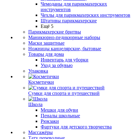
Чемоданы для парикмахерских
инструментов
Чехлы для парикмахерских инструментов
Штативы парикмахерские
Ещё 5
Парикмахерские бритвы
Маникюрно-педикюрные наборы
Маски защитные
Ножницы канцелярские, бытовые
Товары для дома
Инвентарь для уборки
Уход за обувью
Упаковка
Косметички
Сумки для спорта и путешествий
Школа
Мешки для обуви
Пеналы школьные
Рюкзаки
Фартуки для детского творчества
Массажёры
Тату переводные