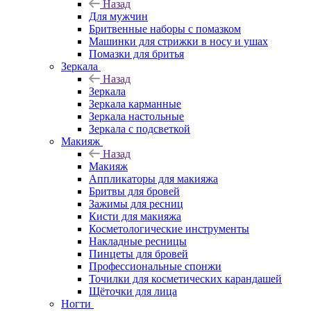
Назад
Для мужчин
Бритвенные наборы с помазком
Машинки для стрижки в носу и ушах
Помазки для бритья
Зеркала
Назад
Зеркала
Зеркала карманные
Зеркала настольные
Зеркала с подсветкой
Макияж
Назад
Макияж
Аппликаторы для макияжа
Бритвы для бровей
Зажимы для ресниц
Кисти для макияжа
Косметологические инструменты
Накладные ресницы
Пинцеты для бровей
Профессиональные спонжи
Точилки для косметических карандашей
Щёточки для лица
Ногти