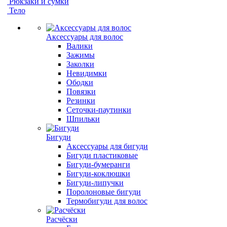
Рюкзаки и сумки
Тело
Аксессуары для волос
Валики
Зажимы
Заколки
Невидимки
Ободки
Повязки
Резинки
Сеточки-паутинки
Шпильки
Бигуди
Аксессуары для бигуди
Бигуди пластиковые
Бигуди-бумеранги
Бигуди-коклюшки
Бигуди-липучки
Поролоновые бигуди
Термобигуди для волос
Расчёски