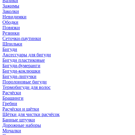
Валики
Зажимы
Заколки
Невидимки
Ободки
Повязки
Резинки
Сеточки-паутинки
Шпильки
Бигуди
Аксессуары для бигуди
Бигуди пластиковые
Бигуди-бумеранги
Бигуди-коклюшки
Бигуди-липучки
Поролоновые бигуди
Термобигуди для волос
Расчёски
Брашинги
Гребни
Расчёски и щётки
Щётки для чистки расчёсок
Банные штучки
Дорожные наборы
Мочалки