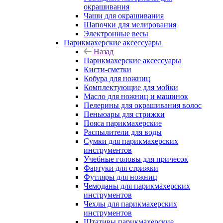
окрашивания
Чаши для окрашивания
Шапочки для мелирования
Электронные весы
Парикмахерские аксессуары
Назад
Парикмахерские аксессуары
Кисти-сметки
Кобура для ножниц
Комплектующие для мойки
Масло для ножниц и машинок
Пелерины для окрашивания волос
Пеньюары для стрижки
Пояса парикмахерские
Распылители для воды
Сумки для парикмахерских
инструментов
Учебные головы для причесок
Фартуки для стрижки
Футляры для ножниц
Чемоданы для парикмахерских
инструментов
Чехлы для парикмахерских
инструментов
Штативы парикмахерские