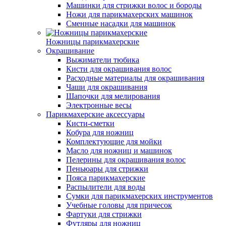
Машинки для стрижки волос и бороды
Ножи для парикмахерских машинок
Сменные насадки для машинок
Ножницы парикмахерские
Окрашивание
Выжиматели тюбика
Кисти для окрашивания волос
Расходные материалы для окрашивания
Чаши для окрашивания
Шапочки для мелирования
Электронные весы
Парикмахерские аксессуары
Кисти-сметки
Кобура для ножниц
Комплектующие для мойки
Масло для ножниц и машинок
Пелерины для окрашивания волос
Пеньюары для стрижки
Пояса парикмахерские
Распылители для воды
Сумки для парикмахерских инструментов
Учебные головы для причесок
Фартуки для стрижки
Футляры для ножниц