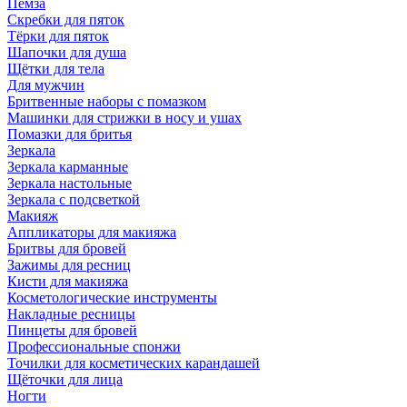
Пемза
Скребки для пяток
Тёрки для пяток
Шапочки для душа
Щётки для тела
Для мужчин
Бритвенные наборы с помазком
Машинки для стрижки в носу и ушах
Помазки для бритья
Зеркала
Зеркала карманные
Зеркала настольные
Зеркала с подсветкой
Макияж
Аппликаторы для макияжа
Бритвы для бровей
Зажимы для ресниц
Кисти для макияжа
Косметологические инструменты
Накладные ресницы
Пинцеты для бровей
Профессиональные спонжи
Точилки для косметических карандашей
Щёточки для лица
Ногти