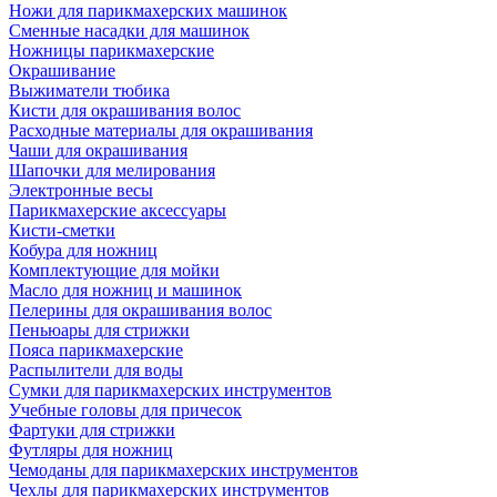
Ножи для парикмахерских машинок
Сменные насадки для машинок
Ножницы парикмахерские
Окрашивание
Выжиматели тюбика
Кисти для окрашивания волос
Расходные материалы для окрашивания
Чаши для окрашивания
Шапочки для мелирования
Электронные весы
Парикмахерские аксессуары
Кисти-сметки
Кобура для ножниц
Комплектующие для мойки
Масло для ножниц и машинок
Пелерины для окрашивания волос
Пеньюары для стрижки
Пояса парикмахерские
Распылители для воды
Сумки для парикмахерских инструментов
Учебные головы для причесок
Фартуки для стрижки
Футляры для ножниц
Чемоданы для парикмахерских инструментов
Чехлы для парикмахерских инструментов