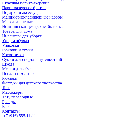
Штативы парикмахерские
Парикмахерские бритвы
Подарки и аксессуары
Маникюрно-педикюрные наборы
Маски защитные
Ножницы канцелярские, бытовые
Товары для дома
Инвентарь для уборки
Уход за обувью
Упаковка
Рюкзаки и сумки
Косметички
Сумки для спорта и путешествий
Школа
Мешки для обуви
Пеналы школьные
Рюкзаки
Фартуки для детского творчества
Тело
Массажёры
Тату переводные
Бренды
Блог
Контакты
+7 (916) 555-11-11