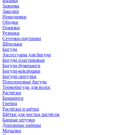
Валики
Зажимы
Заколки
Невидимки
Ободки
Повязки
Резинки
Сеточки-паутинки
Шпильки
Бигуди
Аксессуары для бигуди
Бигуди пластиковые
Бигуди-бумеранги
Бигуди-коклюшки
Бигуди-липучки
Поролоновые бигуди
Термобигуди для волос
Расчёски
Брашинги
Гребни
Расчёски и щётки
Щётки для чистки расчёсок
Банные штучки
Дорожные наборы
Мочалки