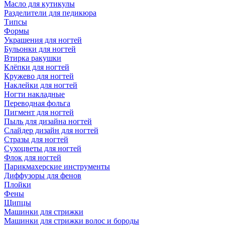
Масло для кутикулы
Разделители для педикюра
Типсы
Формы
Украшения для ногтей
Бульонки для ногтей
Втирка ракушки
Клёпки для ногтей
Кружево для ногтей
Наклейки для ногтей
Ногти накладные
Переводная фольга
Пигмент для ногтей
Пыль для дизайна ногтей
Слайдер дизайн для ногтей
Стразы для ногтей
Сухоцветы для ногтей
Флок для ногтей
Парикмахерские инструменты
Диффузоры для фенов
Плойки
Фены
Щипцы
Машинки для стрижки
Машинки для стрижки волос и бороды