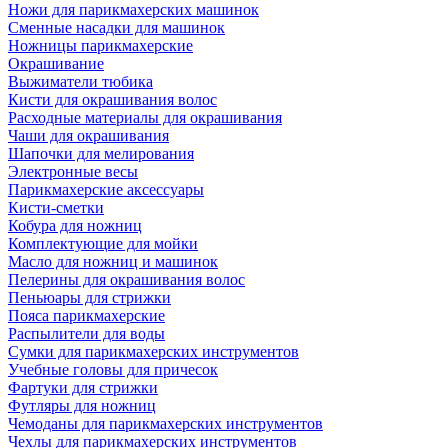
Ножи для парикмахерских машинок
Сменные насадки для машинок
Ножницы парикмахерские
Окрашивание
Выжиматели тюбика
Кисти для окрашивания волос
Расходные материалы для окрашивания
Чаши для окрашивания
Шапочки для мелирования
Электронные весы
Парикмахерские аксессуары
Кисти-сметки
Кобура для ножниц
Комплектующие для мойки
Масло для ножниц и машинок
Пелерины для окрашивания волос
Пеньюары для стрижки
Пояса парикмахерские
Распылители для воды
Сумки для парикмахерских инструментов
Учебные головы для причесок
Фартуки для стрижки
Футляры для ножниц
Чемоданы для парикмахерских инструментов
Чехлы для парикмахерских инструментов