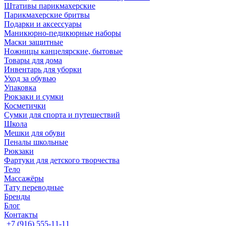
Штативы парикмахерские
Парикмахерские бритвы
Подарки и аксессуары
Маникюрно-педикюрные наборы
Маски защитные
Ножницы канцелярские, бытовые
Товары для дома
Инвентарь для уборки
Уход за обувью
Упаковка
Рюкзаки и сумки
Косметички
Сумки для спорта и путешествий
Школа
Мешки для обуви
Пеналы школьные
Рюкзаки
Фартуки для детского творчества
Тело
Массажёры
Тату переводные
Бренды
Блог
Контакты
+7 (916) 555-11-11