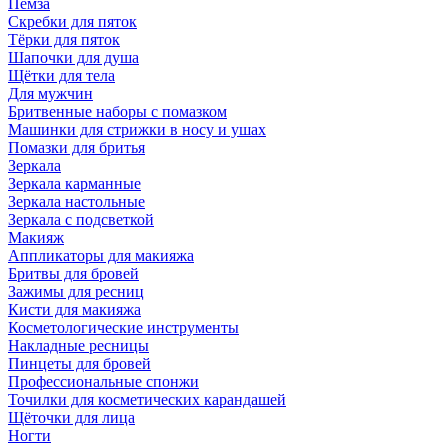
Пемза
Скребки для пяток
Тёрки для пяток
Шапочки для душа
Щётки для тела
Для мужчин
Бритвенные наборы с помазком
Машинки для стрижки в носу и ушах
Помазки для бритья
Зеркала
Зеркала карманные
Зеркала настольные
Зеркала с подсветкой
Макияж
Аппликаторы для макияжа
Бритвы для бровей
Зажимы для ресниц
Кисти для макияжа
Косметологические инструменты
Накладные ресницы
Пинцеты для бровей
Профессиональные спонжи
Точилки для косметических карандашей
Щёточки для лица
Ногти