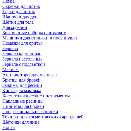
Пемза
Скребки для пяток
Тёрки для пяток
Шапочки для душа
Щётки для тела
Для мужчин
Бритвенные наборы с помазком
Машинки для стрижки в носу и ушах
Помазки для бритья
Зеркала
Зеркала карманные
Зеркала настольные
Зеркала с подсветкой
Макияж
Аппликаторы для макияжа
Бритвы для бровей
Зажимы для ресниц
Кисти для макияжа
Косметологические инструменты
Накладные ресницы
Пинцеты для бровей
Профессиональные спонжи
Точилки для косметических карандашей
Щёточки для лица
Ногти