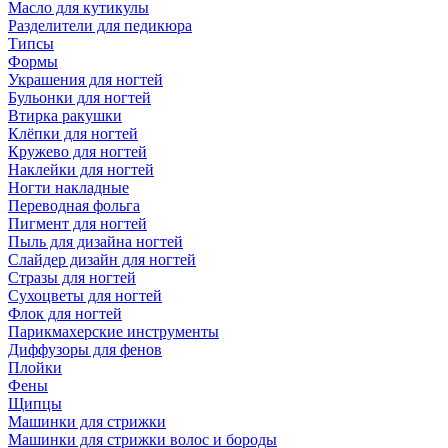
Масло для кутикулы
Разделители для педикюра
Типсы
Формы
Украшения для ногтей
Бульонки для ногтей
Втирка ракушки
Клёпки для ногтей
Кружево для ногтей
Наклейки для ногтей
Ногти накладные
Переводная фольга
Пигмент для ногтей
Пыль для дизайна ногтей
Слайдер дизайн для ногтей
Стразы для ногтей
Сухоцветы для ногтей
Флок для ногтей
Парикмахерские инструменты
Диффузоры для фенов
Плойки
Фены
Щипцы
Машинки для стрижки
Машинки для стрижки волос и бороды