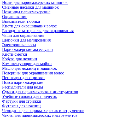
Ножи для парикмахерских машинок
Сменные насадки для машинок
Ножницы парикмахерские
Окрашивание
Выжиматели тюбика
Кисти для окрашивания волос
Расходные материалы для окрашивания
Чаши для окрашивания
Шапочки для мелирования
Электронные весы
Парикмахерские аксессуары
Кисти-сметки
Кобура для ножниц
Комплектующие для мойки
Масло для ножниц и машинок
Пелерины для окрашивания волос
Пеньюары для стрижки
Пояса парикмахерские
Распылители для воды
Сумки для парикмахерских инструментов
Учебные головы для причесок
Фартуки для стрижки
Футляры для ножниц
Чемоданы для парикмахерских инструментов
Чехлы для парикмахерских инструментов