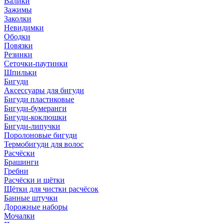
Валики
Зажимы
Заколки
Невидимки
Ободки
Повязки
Резинки
Сеточки-паутинки
Шпильки
Бигуди
Аксессуары для бигуди
Бигуди пластиковые
Бигуди-бумеранги
Бигуди-коклюшки
Бигуди-липучки
Поролоновые бигуди
Термобигуди для волос
Расчёски
Брашинги
Гребни
Расчёски и щётки
Щётки для чистки расчёсок
Банные штучки
Дорожные наборы
Мочалки