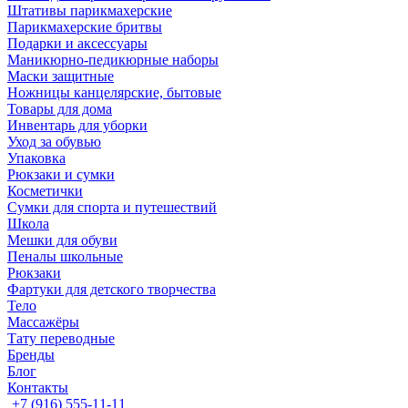
Штативы парикмахерские
Парикмахерские бритвы
Подарки и аксессуары
Маникюрно-педикюрные наборы
Маски защитные
Ножницы канцелярские, бытовые
Товары для дома
Инвентарь для уборки
Уход за обувью
Упаковка
Рюкзаки и сумки
Косметички
Сумки для спорта и путешествий
Школа
Мешки для обуви
Пеналы школьные
Рюкзаки
Фартуки для детского творчества
Тело
Массажёры
Тату переводные
Бренды
Блог
Контакты
+7 (916) 555-11-11