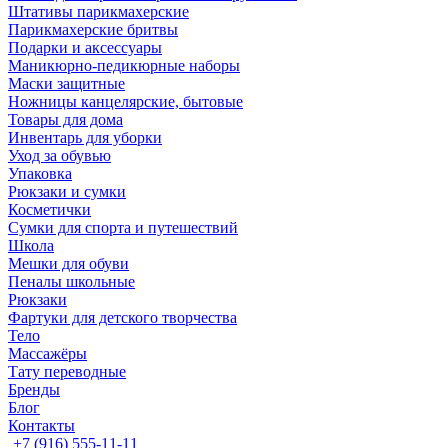
Штативы парикмахерские
Парикмахерские бритвы
Подарки и аксессуары
Маникюрно-педикюрные наборы
Маски защитные
Ножницы канцелярские, бытовые
Товары для дома
Инвентарь для уборки
Уход за обувью
Упаковка
Рюкзаки и сумки
Косметички
Сумки для спорта и путешествий
Школа
Мешки для обуви
Пеналы школьные
Рюкзаки
Фартуки для детского творчества
Тело
Массажёры
Тату переводные
Бренды
Блог
Контакты
+7 (916) 555-11-11