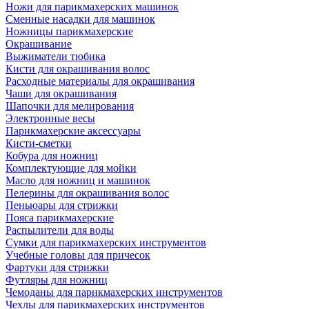
Ножи для парикмахерских машинок
Сменные насадки для машинок
Ножницы парикмахерские
Окрашивание
Выжиматели тюбика
Кисти для окрашивания волос
Расходные материалы для окрашивания
Чаши для окрашивания
Шапочки для мелирования
Электронные весы
Парикмахерские аксессуары
Кисти-сметки
Кобура для ножниц
Комплектующие для мойки
Масло для ножниц и машинок
Пелерины для окрашивания волос
Пеньюары для стрижки
Пояса парикмахерские
Распылители для воды
Сумки для парикмахерских инструментов
Учебные головы для причесок
Фартуки для стрижки
Футляры для ножниц
Чемоданы для парикмахерских инструментов
Чехлы для парикмахерских инструментов