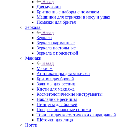
Назад
Для мужчин
Бритвенные наборы с помазком
Машинки для стрижки в носу и ушах
Помазки для бритья
Зеркала
Назад
Зеркала
Зеркала карманные
Зеркала настольные
Зеркала с подсветкой
Макияж
Назад
Макияж
Аппликаторы для макияжа
Бритвы для бровей
Зажимы для ресниц
Кисти для макияжа
Косметологические инструменты
Накладные ресницы
Пинцеты для бровей
Профессиональные спонжи
Точилки для косметических карандашей
Щёточки для лица
Ногти