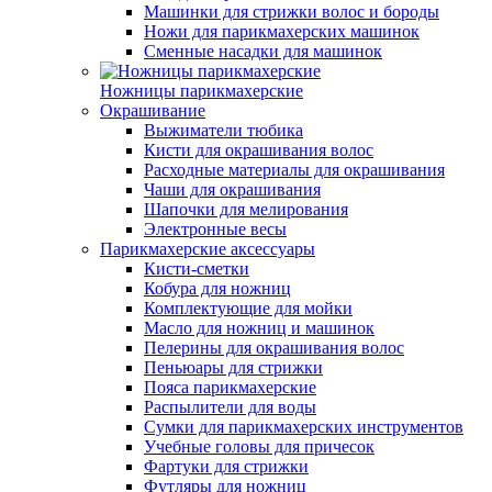
Машинки для стрижки волос и бороды
Ножи для парикмахерских машинок
Сменные насадки для машинок
Ножницы парикмахерские
Окрашивание
Выжиматели тюбика
Кисти для окрашивания волос
Расходные материалы для окрашивания
Чаши для окрашивания
Шапочки для мелирования
Электронные весы
Парикмахерские аксессуары
Кисти-сметки
Кобура для ножниц
Комплектующие для мойки
Масло для ножниц и машинок
Пелерины для окрашивания волос
Пеньюары для стрижки
Пояса парикмахерские
Распылители для воды
Сумки для парикмахерских инструментов
Учебные головы для причесок
Фартуки для стрижки
Футляры для ножниц