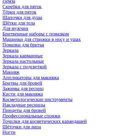
Пемза
Скребки для пяток
Тёрки для пяток
Шапочки для душа
Щётки для тела
Для мужчин
Бритвенные наборы с помазком
Машинки для стрижки в носу и ушах
Помазки для бритья
Зеркала
Зеркала карманные
Зеркала настольные
Зеркала с подсветкой
Макияж
Аппликаторы для макияжа
Бритвы для бровей
Зажимы для ресниц
Кисти для макияжа
Косметологические инструменты
Накладные ресницы
Пинцеты для бровей
Профессиональные спонжи
Точилки для косметических карандашей
Щёточки для лица
Ногти