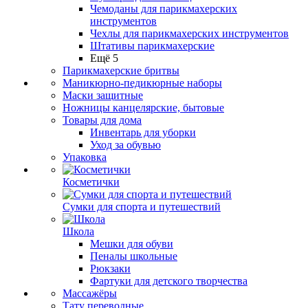
Чемоданы для парикмахерских
инструментов
Чехлы для парикмахерских инструментов
Штативы парикмахерские
Ещё 5
Парикмахерские бритвы
Маникюрно-педикюрные наборы
Маски защитные
Ножницы канцелярские, бытовые
Товары для дома
Инвентарь для уборки
Уход за обувью
Упаковка
Косметички
Сумки для спорта и путешествий
Школа
Мешки для обуви
Пеналы школьные
Рюкзаки
Фартуки для детского творчества
Массажёры
Тату переводные