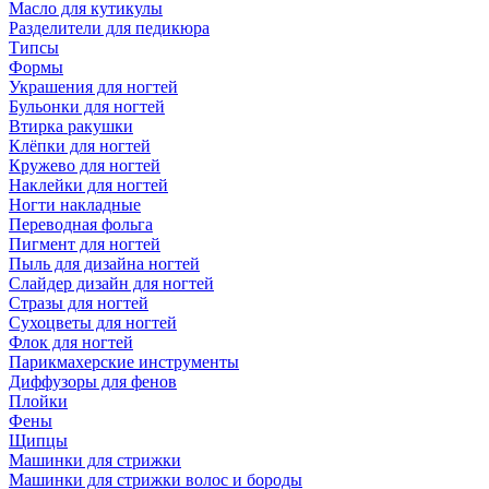
Масло для кутикулы
Разделители для педикюра
Типсы
Формы
Украшения для ногтей
Бульонки для ногтей
Втирка ракушки
Клёпки для ногтей
Кружево для ногтей
Наклейки для ногтей
Ногти накладные
Переводная фольга
Пигмент для ногтей
Пыль для дизайна ногтей
Слайдер дизайн для ногтей
Стразы для ногтей
Сухоцветы для ногтей
Флок для ногтей
Парикмахерские инструменты
Диффузоры для фенов
Плойки
Фены
Щипцы
Машинки для стрижки
Машинки для стрижки волос и бороды