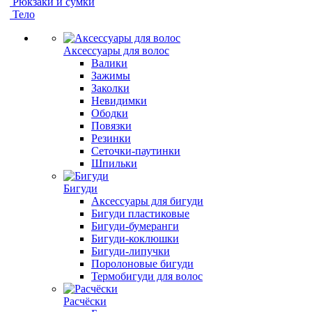
Рюкзаки и сумки
Тело
Аксессуары для волос
Валики
Зажимы
Заколки
Невидимки
Ободки
Повязки
Резинки
Сеточки-паутинки
Шпильки
Бигуди
Аксессуары для бигуди
Бигуди пластиковые
Бигуди-бумеранги
Бигуди-коклюшки
Бигуди-липучки
Поролоновые бигуди
Термобигуди для волос
Расчёски