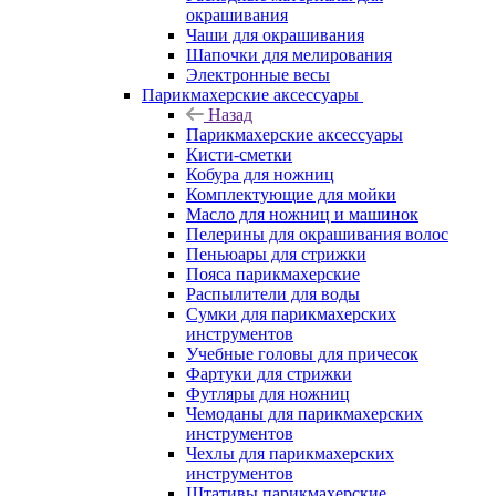
окрашивания
Чаши для окрашивания
Шапочки для мелирования
Электронные весы
Парикмахерские аксессуары
Назад
Парикмахерские аксессуары
Кисти-сметки
Кобура для ножниц
Комплектующие для мойки
Масло для ножниц и машинок
Пелерины для окрашивания волос
Пеньюары для стрижки
Пояса парикмахерские
Распылители для воды
Сумки для парикмахерских
инструментов
Учебные головы для причесок
Фартуки для стрижки
Футляры для ножниц
Чемоданы для парикмахерских
инструментов
Чехлы для парикмахерских
инструментов
Штативы парикмахерские