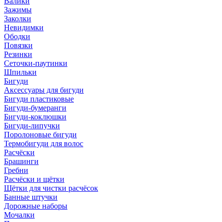
Валики
Зажимы
Заколки
Невидимки
Ободки
Повязки
Резинки
Сеточки-паутинки
Шпильки
Бигуди
Аксессуары для бигуди
Бигуди пластиковые
Бигуди-бумеранги
Бигуди-коклюшки
Бигуди-липучки
Поролоновые бигуди
Термобигуди для волос
Расчёски
Брашинги
Гребни
Расчёски и щётки
Щётки для чистки расчёсок
Банные штучки
Дорожные наборы
Мочалки