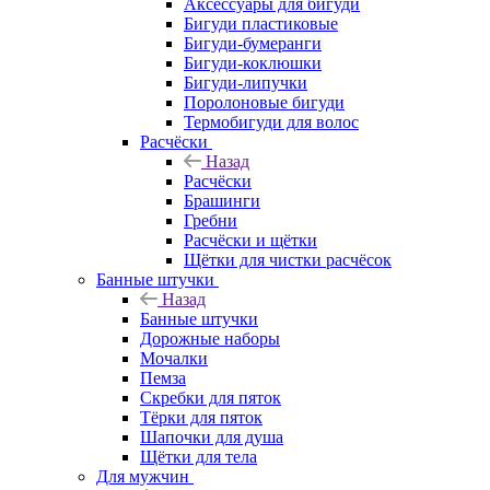
Аксессуары для бигуди
Бигуди пластиковые
Бигуди-бумеранги
Бигуди-коклюшки
Бигуди-липучки
Поролоновые бигуди
Термобигуди для волос
Расчёски
Назад
Расчёски
Брашинги
Гребни
Расчёски и щётки
Щётки для чистки расчёсок
Банные штучки
Назад
Банные штучки
Дорожные наборы
Мочалки
Пемза
Скребки для пяток
Тёрки для пяток
Шапочки для душа
Щётки для тела
Для мужчин