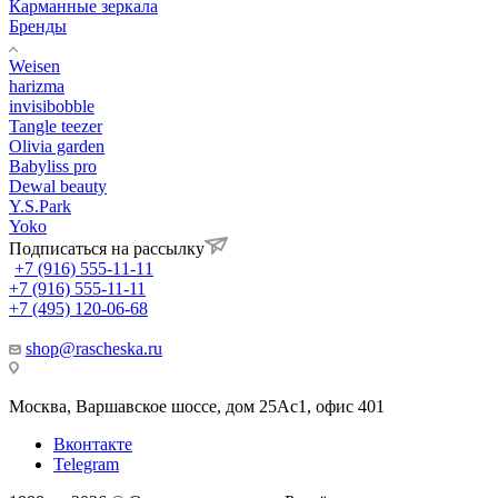
Карманные зеркала
Бренды
Weisen
harizma
invisibobble
Tangle teezer
Olivia garden
Babyliss pro
Dewal beauty
Y.S.Park
Yoko
Подписаться на рассылку
+7 (916) 555-11-11
+7 (916) 555-11-11
+7 (495) 120-06-68
shop@rascheska.ru
Москва, Варшавское шоссе, дом 25Аc1, офис 401
Вконтакте
Telegram