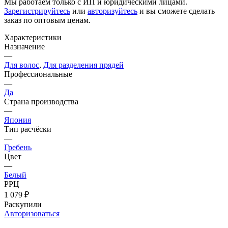
Мы работаем только с ИП и юридическими лицами.
Зарегистрируйтесь
или
авторизуйтесь
и вы сможете сделать
заказ по оптовым ценам.
Характеристики
Назначение
—
Для волос
,
Для разделения прядей
Профессиональные
—
Да
Страна производства
—
Япония
Тип расчёски
—
Гребень
Цвет
—
Белый
РРЦ
1 079
₽
Раскупили
Авторизоваться