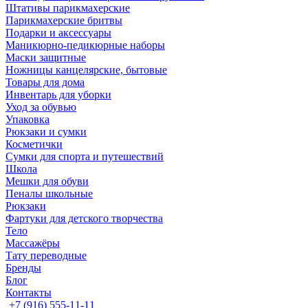
Штативы парикмахерские
Парикмахерские бритвы
Подарки и аксессуары
Маникюрно-педикюрные наборы
Маски защитные
Ножницы канцелярские, бытовые
Товары для дома
Инвентарь для уборки
Уход за обувью
Упаковка
Рюкзаки и сумки
Косметички
Сумки для спорта и путешествий
Школа
Мешки для обуви
Пеналы школьные
Рюкзаки
Фартуки для детского творчества
Тело
Массажёры
Тату переводные
Бренды
Блог
Контакты
+7 (916) 555-11-11