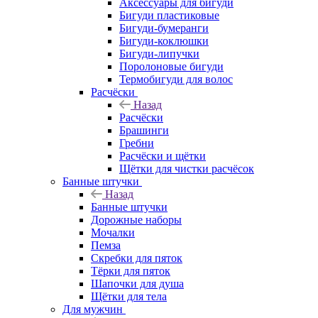
Аксессуары для бигуди
Бигуди пластиковые
Бигуди-бумеранги
Бигуди-коклюшки
Бигуди-липучки
Поролоновые бигуди
Термобигуди для волос
Расчёски
Назад
Расчёски
Брашинги
Гребни
Расчёски и щётки
Щётки для чистки расчёсок
Банные штучки
Назад
Банные штучки
Дорожные наборы
Мочалки
Пемза
Скребки для пяток
Тёрки для пяток
Шапочки для душа
Щётки для тела
Для мужчин