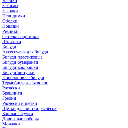
Валики
Зажимы
Заколки
Невидимки
Ободки
Повязки
Резинки
Сеточки-паутинки
Шпильки
Бигуди
Аксессуары для бигуди
Бигуди пластиковые
Бигуди-бумеранги
Бигуди-коклюшки
Бигуди-липучки
Поролоновые бигуди
Термобигуди для волос
Расчёски
Брашинги
Гребни
Расчёски и щётки
Щётки для чистки расчёсок
Банные штучки
Дорожные наборы
Мочалки