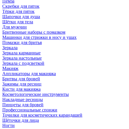
Пемза
Скребки для пяток
Тёрки для пяток
Шапочки для душа
Щётки для тела
Для мужчин
Бритвенные наборы с помазком
Машинки для стрижки в носу и ушах
Помазки для бритья
Зеркала
Зеркала карманные
Зеркала настольные
Зеркала с подсветкой
Макияж
Аппликаторы для макияжа
Бритвы для бровей
Зажимы для ресниц
Кисти для макияжа
Косметологические инструменты
Накладные ресницы
Пинцеты для бровей
Профессиональные спонжи
Точилки для косметических карандашей
Щёточки для лица
Ногти