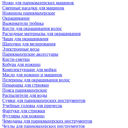
Ножи для парикмахерских машинок
Сменные насадки для машинок
Ножницы парикмахерские
Окрашивание
Выжиматели тюбика
Кисти для окрашивания волос
Расходные материалы для окрашивания
Чаши для окрашивания
Шапочки для мелирования
Электронные весы
Парикмахерские аксессуары
Кисти-сметки
Кобура для ножниц
Комплектующие для мойки
Масло для ножниц и машинок
Пелерины для окрашивания волос
Пеньюары для стрижки
Пояса парикмахерские
Распылители для воды
Сумки для парикмахерских инструментов
Учебные головы для причесок
Фартуки для стрижки
Футляры для ножниц
Чемоданы для парикмахерских инструментов
Чехлы для парикмахерских инструментов