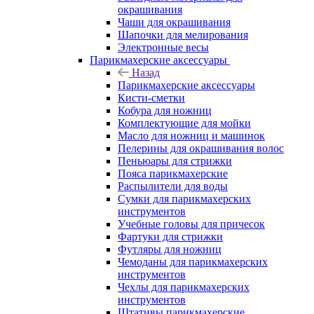
окрашивания
Чаши для окрашивания
Шапочки для мелирования
Электронные весы
Парикмахерские аксессуары
Назад
Парикмахерские аксессуары
Кисти-сметки
Кобура для ножниц
Комплектующие для мойки
Масло для ножниц и машинок
Пелерины для окрашивания волос
Пеньюары для стрижки
Пояса парикмахерские
Распылители для воды
Сумки для парикмахерских
инструментов
Учебные головы для причесок
Фартуки для стрижки
Футляры для ножниц
Чемоданы для парикмахерских
инструментов
Чехлы для парикмахерских
инструментов
Штативы парикмахерские