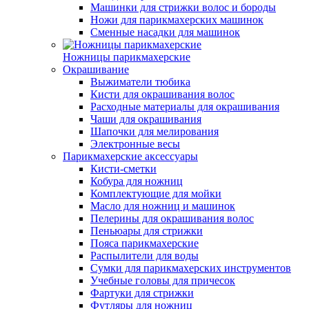
Машинки для стрижки волос и бороды
Ножи для парикмахерских машинок
Сменные насадки для машинок
Ножницы парикмахерские
Окрашивание
Выжиматели тюбика
Кисти для окрашивания волос
Расходные материалы для окрашивания
Чаши для окрашивания
Шапочки для мелирования
Электронные весы
Парикмахерские аксессуары
Кисти-сметки
Кобура для ножниц
Комплектующие для мойки
Масло для ножниц и машинок
Пелерины для окрашивания волос
Пеньюары для стрижки
Пояса парикмахерские
Распылители для воды
Сумки для парикмахерских инструментов
Учебные головы для причесок
Фартуки для стрижки
Футляры для ножниц