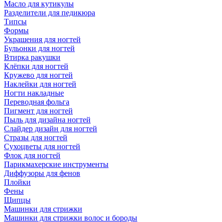
Масло для кутикулы
Разделители для педикюра
Типсы
Формы
Украшения для ногтей
Бульонки для ногтей
Втирка ракушки
Клёпки для ногтей
Кружево для ногтей
Наклейки для ногтей
Ногти накладные
Переводная фольга
Пигмент для ногтей
Пыль для дизайна ногтей
Слайдер дизайн для ногтей
Стразы для ногтей
Сухоцветы для ногтей
Флок для ногтей
Парикмахерские инструменты
Диффузоры для фенов
Плойки
Фены
Щипцы
Машинки для стрижки
Машинки для стрижки волос и бороды