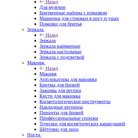
Назад
Для мужчин
Бритвенные наборы с помазком
Машинки для стрижки в носу и ушах
Помазки для бритья
Зеркала
Назад
Зеркала
Зеркала карманные
Зеркала настольные
Зеркала с подсветкой
Макияж
Назад
Макияж
Аппликаторы для макияжа
Бритвы для бровей
Зажимы для ресниц
Кисти для макияжа
Косметологические инструменты
Накладные ресницы
Пинцеты для бровей
Профессиональные спонжи
Точилки для косметических карандашей
Щёточки для лица
Ногти