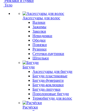
Рюкзаки и сумки
Тело
Аксессуары для волос
Валики
Зажимы
Заколки
Невидимки
Ободки
Повязки
Резинки
Сеточки-паутинки
Шпильки
Бигуди
Аксессуары для бигуди
Бигуди пластиковые
Бигуди-бумеранги
Бигуди-коклюшки
Бигуди-липучки
Поролоновые бигуди
Термобигуди для волос
Расчёски