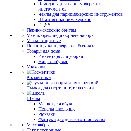
Чемоданы для парикмахерских
инструментов
Чехлы для парикмахерских инструментов
Штативы парикмахерские
Ещё 5
Парикмахерские бритвы
Маникюрно-педикюрные наборы
Маски защитные
Ножницы канцелярские, бытовые
Товары для дома
Инвентарь для уборки
Уход за обувью
Упаковка
Косметички
Сумки для спорта и путешествий
Школа
Мешки для обуви
Пеналы школьные
Рюкзаки
Фартуки для детского творчества
Массажёры
Тату переводные