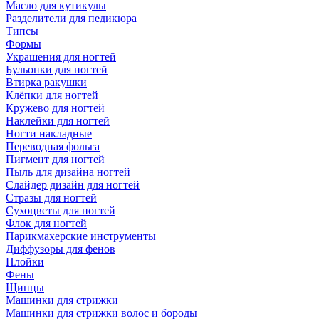
Масло для кутикулы
Разделители для педикюра
Типсы
Формы
Украшения для ногтей
Бульонки для ногтей
Втирка ракушки
Клёпки для ногтей
Кружево для ногтей
Наклейки для ногтей
Ногти накладные
Переводная фольга
Пигмент для ногтей
Пыль для дизайна ногтей
Слайдер дизайн для ногтей
Стразы для ногтей
Сухоцветы для ногтей
Флок для ногтей
Парикмахерские инструменты
Диффузоры для фенов
Плойки
Фены
Щипцы
Машинки для стрижки
Машинки для стрижки волос и бороды