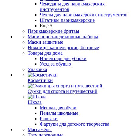
Чемоданы для парикмахерских
инструментов
Чехлы для парикмахерских инструментов
Штативы парикмахерские
Ещё 5
Парикмахерские бритвы
Маникюрно-педикюрные наборы
Маски защитные
Ножницы канцелярские, бытовые
Товары для дома
Инвентарь для уборки
Уход за обувью
Упаковка
Косметички
Сумки для спорта и путешествий
Школа
Мешки для обуви
Пеналы школьные
Рюкзаки
Фартуки для детского творчества
Массажёры
Тату переводные