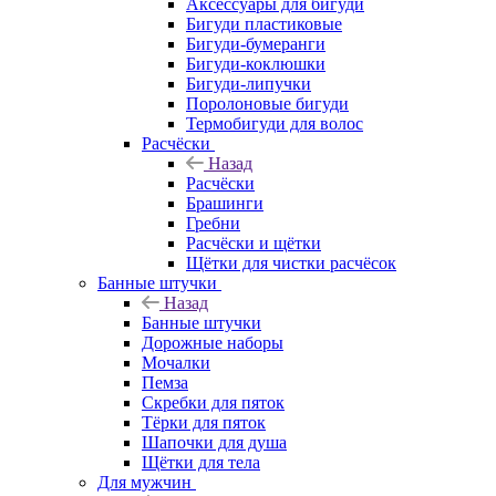
Аксессуары для бигуди
Бигуди пластиковые
Бигуди-бумеранги
Бигуди-коклюшки
Бигуди-липучки
Поролоновые бигуди
Термобигуди для волос
Расчёски
Назад
Расчёски
Брашинги
Гребни
Расчёски и щётки
Щётки для чистки расчёсок
Банные штучки
Назад
Банные штучки
Дорожные наборы
Мочалки
Пемза
Скребки для пяток
Тёрки для пяток
Шапочки для душа
Щётки для тела
Для мужчин