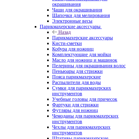
окрашивания
Чаши для окрашивания
Шапочки для мелирования
Электронные весы
Парикмахерские аксессуары
Назад
Парикмахерские аксессуары
Кисти-сметки
Кобура для ножниц
Комплектующие для мойки
Масло для ножниц и машинок
Пелерины для окрашивания волос
Пеньюары для стрижки
Пояса парикмахерские
Распылители для воды
Сумки для парикмахерских
инструментов
Учебные головы для причесок
Фартуки для стрижки
Футляры для ножниц
Чемоданы для парикмахерских
инструментов
Чехлы для парикмахерских
инструментов
Штативы парикмахерские