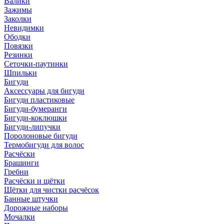
Валики
Зажимы
Заколки
Невидимки
Ободки
Повязки
Резинки
Сеточки-паутинки
Шпильки
Бигуди
Аксессуары для бигуди
Бигуди пластиковые
Бигуди-бумеранги
Бигуди-коклюшки
Бигуди-липучки
Поролоновые бигуди
Термобигуди для волос
Расчёски
Брашинги
Гребни
Расчёски и щётки
Щётки для чистки расчёсок
Банные штучки
Дорожные наборы
Мочалки