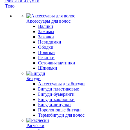
Рюкзаки и сумки
Тело
Аксессуары для волос
Валики
Зажимы
Заколки
Невидимки
Ободки
Повязки
Резинки
Сеточки-паутинки
Шпильки
Бигуди
Аксессуары для бигуди
Бигуди пластиковые
Бигуди-бумеранги
Бигуди-коклюшки
Бигуди-липучки
Поролоновые бигуди
Термобигуди для волос
Расчёски