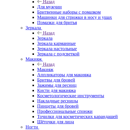
Назад
Для мужчин
Бритвенные наборы с помазком
Машинки для стрижки в носу и ушах
Помазки для бритья
Зеркала
Назад
Зеркала
Зеркала карманные
Зеркала настольные
Зеркала с подсветкой
Макияж
Назад
Макияж
Аппликаторы для макияжа
Бритвы для бровей
Зажимы для ресниц
Кисти для макияжа
Косметологические инструменты
Накладные ресницы
Пинцеты для бровей
Профессиональные спонжи
Точилки для косметических карандашей
Щёточки для лица
Ногти