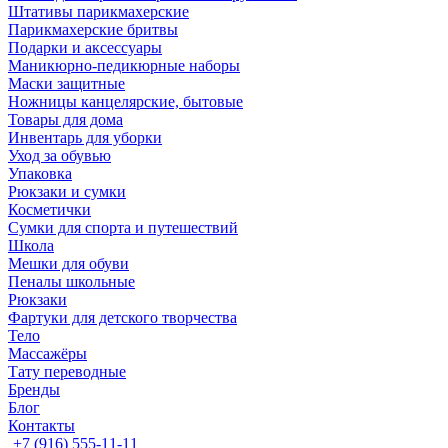
Штативы парикмахерские
Парикмахерские бритвы
Подарки и аксессуары
Маникюрно-педикюрные наборы
Маски защитные
Ножницы канцелярские, бытовые
Товары для дома
Инвентарь для уборки
Уход за обувью
Упаковка
Рюкзаки и сумки
Косметички
Сумки для спорта и путешествий
Школа
Мешки для обуви
Пеналы школьные
Рюкзаки
Фартуки для детского творчества
Тело
Массажёры
Тату переводные
Бренды
Блог
Контакты
+7 (916) 555-11-11