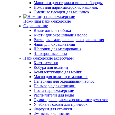
Машинки для стрижки волос и бороды
Ножи для парикмахерских машинок
Сменные насадки для машинок
Ножницы парикмахерские
Окрашивание
Выжиматели тюбика
Кисти для окрашивания волос
Расходные материалы для окрашивания
Чаши для окрашивания
Шапочки для мелирования
Электронные весы
Парикмахерские аксессуары
Кисти-сметки
Кобура для ножниц
Комплектующие для мойки
Масло для ножниц и машинок
Пелерины для окрашивания волос
Пеньюары для стрижки
Пояса парикмахерские
Распылители для воды
Сумки для парикмахерских инструментов
Учебные головы для причесок
Фартуки для стрижки
Футляры для ножниц