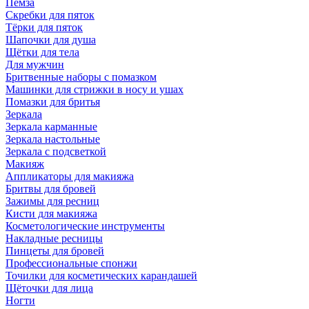
Пемза
Скребки для пяток
Тёрки для пяток
Шапочки для душа
Щётки для тела
Для мужчин
Бритвенные наборы с помазком
Машинки для стрижки в носу и ушах
Помазки для бритья
Зеркала
Зеркала карманные
Зеркала настольные
Зеркала с подсветкой
Макияж
Аппликаторы для макияжа
Бритвы для бровей
Зажимы для ресниц
Кисти для макияжа
Косметологические инструменты
Накладные ресницы
Пинцеты для бровей
Профессиональные спонжи
Точилки для косметических карандашей
Щёточки для лица
Ногти