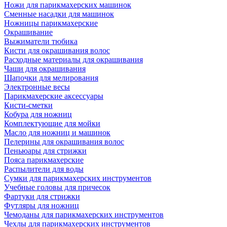
Ножи для парикмахерских машинок
Сменные насадки для машинок
Ножницы парикмахерские
Окрашивание
Выжиматели тюбика
Кисти для окрашивания волос
Расходные материалы для окрашивания
Чаши для окрашивания
Шапочки для мелирования
Электронные весы
Парикмахерские аксессуары
Кисти-сметки
Кобура для ножниц
Комплектующие для мойки
Масло для ножниц и машинок
Пелерины для окрашивания волос
Пеньюары для стрижки
Пояса парикмахерские
Распылители для воды
Сумки для парикмахерских инструментов
Учебные головы для причесок
Фартуки для стрижки
Футляры для ножниц
Чемоданы для парикмахерских инструментов
Чехлы для парикмахерских инструментов