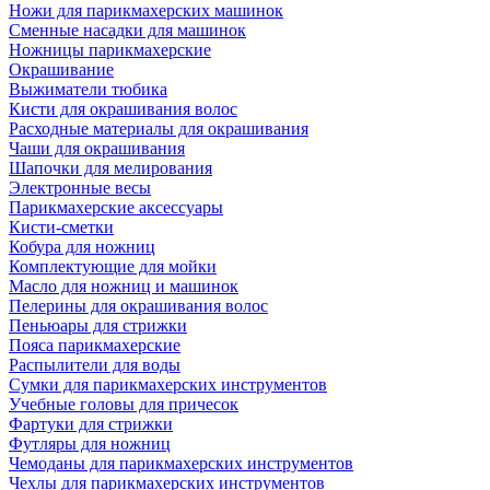
Ножи для парикмахерских машинок
Сменные насадки для машинок
Ножницы парикмахерские
Окрашивание
Выжиматели тюбика
Кисти для окрашивания волос
Расходные материалы для окрашивания
Чаши для окрашивания
Шапочки для мелирования
Электронные весы
Парикмахерские аксессуары
Кисти-сметки
Кобура для ножниц
Комплектующие для мойки
Масло для ножниц и машинок
Пелерины для окрашивания волос
Пеньюары для стрижки
Пояса парикмахерские
Распылители для воды
Сумки для парикмахерских инструментов
Учебные головы для причесок
Фартуки для стрижки
Футляры для ножниц
Чемоданы для парикмахерских инструментов
Чехлы для парикмахерских инструментов