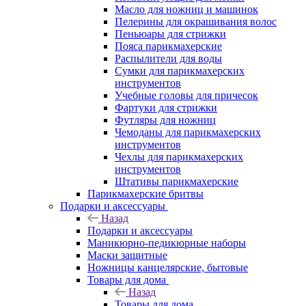
Масло для ножниц и машинок
Пелерины для окрашивания волос
Пеньюары для стрижки
Пояса парикмахерские
Распылители для воды
Сумки для парикмахерских
инструментов
Учебные головы для причесок
Фартуки для стрижки
Футляры для ножниц
Чемоданы для парикмахерских
инструментов
Чехлы для парикмахерских
инструментов
Штативы парикмахерские
Парикмахерские бритвы
Подарки и аксессуары
Назад
Подарки и аксессуары
Маникюрно-педикюрные наборы
Маски защитные
Ножницы канцелярские, бытовые
Товары для дома
Назад
Товары для дома