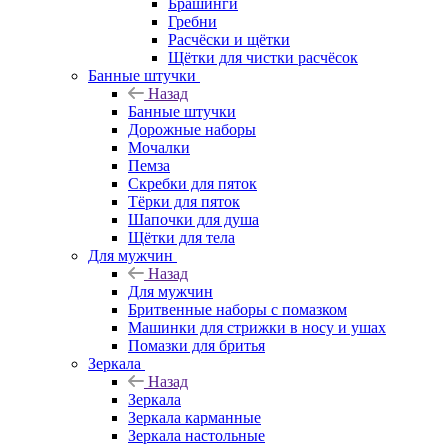
Брашинги
Гребни
Расчёски и щётки
Щётки для чистки расчёсок
Банные штучки
Назад
Банные штучки
Дорожные наборы
Мочалки
Пемза
Скребки для пяток
Тёрки для пяток
Шапочки для душа
Щётки для тела
Для мужчин
Назад
Для мужчин
Бритвенные наборы с помазком
Машинки для стрижки в носу и ушах
Помазки для бритья
Зеркала
Назад
Зеркала
Зеркала карманные
Зеркала настольные