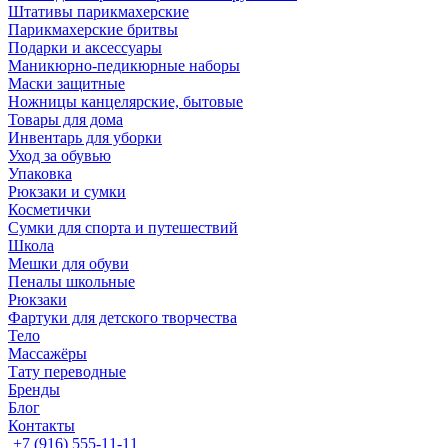
Штативы парикмахерские
Парикмахерские бритвы
Подарки и аксессуары
Маникюрно-педикюрные наборы
Маски защитные
Ножницы канцелярские, бытовые
Товары для дома
Инвентарь для уборки
Уход за обувью
Упаковка
Рюкзаки и сумки
Косметички
Сумки для спорта и путешествий
Школа
Мешки для обуви
Пеналы школьные
Рюкзаки
Фартуки для детского творчества
Тело
Массажёры
Тату переводные
Бренды
Блог
Контакты
+7 (916) 555-11-11