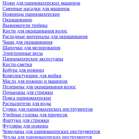
Ножи для парикмахерских машинок
Сменные насадки для машинок
Ножницы парикмахерские
Окрашивание
Выжиматели тюбика
Кисти для окрашивания волос
Расходные материалы для окрашивания
Чаши для окрашивания
Шапочки для мелирования
Электронные весы
Парикмахерские аксессуары
Кисти-сметки
Кобура для ножниц
Комплектующие для мойки
Масло для ножниц и машинок
Пелерины для окрашивания волос
Пеньюары для стрижки
Пояса парикмахерские
Распылители для воды
Сумки для парикмахерских инструментов
Учебные головы для причесок
Фартуки для стрижки
Футляры для ножниц
Чемоданы для парикмахерских инструментов
Чехлы для парикмахерских инструментов