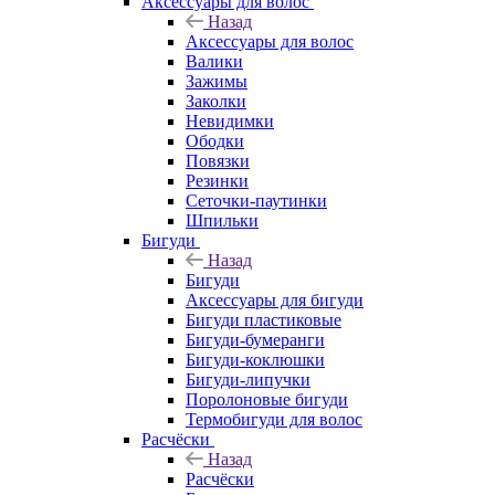
Аксессуары для волос
Назад
Аксессуары для волос
Валики
Зажимы
Заколки
Невидимки
Ободки
Повязки
Резинки
Сеточки-паутинки
Шпильки
Бигуди
Назад
Бигуди
Аксессуары для бигуди
Бигуди пластиковые
Бигуди-бумеранги
Бигуди-коклюшки
Бигуди-липучки
Поролоновые бигуди
Термобигуди для волос
Расчёски
Назад
Расчёски