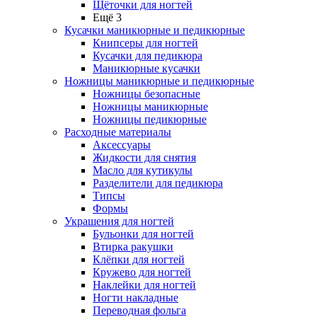
Щёточки для ногтей
Ещё 3
Кусачки маникюрные и педикюрные
Книпсеры для ногтей
Кусачки для педикюра
Маникюрные кусачки
Ножницы маникюрные и педикюрные
Ножницы безопасные
Ножницы маникюрные
Ножницы педикюрные
Расходные материалы
Аксессуары
Жидкости для снятия
Масло для кутикулы
Разделители для педикюра
Типсы
Формы
Украшения для ногтей
Бульонки для ногтей
Втирка ракушки
Клёпки для ногтей
Кружево для ногтей
Наклейки для ногтей
Ногти накладные
Переводная фольга