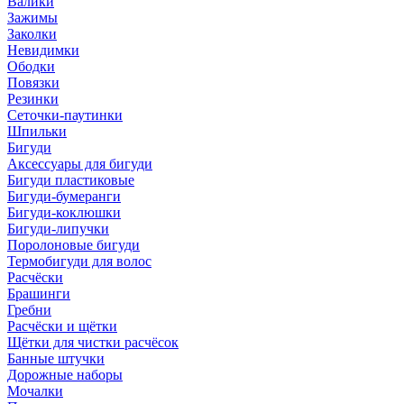
Валики
Зажимы
Заколки
Невидимки
Ободки
Повязки
Резинки
Сеточки-паутинки
Шпильки
Бигуди
Аксессуары для бигуди
Бигуди пластиковые
Бигуди-бумеранги
Бигуди-коклюшки
Бигуди-липучки
Поролоновые бигуди
Термобигуди для волос
Расчёски
Брашинги
Гребни
Расчёски и щётки
Щётки для чистки расчёсок
Банные штучки
Дорожные наборы
Мочалки