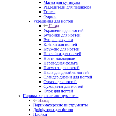
Масло для кутикулы
Разделители для педикюра
Типсы
Формы
Украшения для ногтей
Назад
Украшения для ногтей
Бульонки для ногтей
Втирка ракушки
Клёпки для ногтей
Кружево для ногтей
Наклейки для ногтей
Ногти накладные
Переводная фольга
Пигмент для ногтей
Пыль для дизайна ногтей
Слайдер дизайн для ногтей
Стразы для ногтей
Сухоцветы для ногтей
Флок для ногтей
Парикмахерские инструменты
Назад
Парикмахерские инструменты
Диффузоры для фенов
Плойки