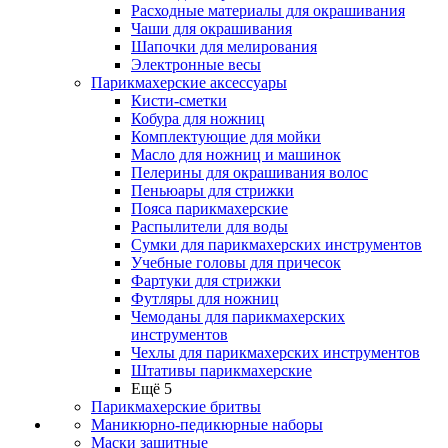
Расходные материалы для окрашивания
Чаши для окрашивания
Шапочки для мелирования
Электронные весы
Парикмахерские аксессуары
Кисти-сметки
Кобура для ножниц
Комплектующие для мойки
Масло для ножниц и машинок
Пелерины для окрашивания волос
Пеньюары для стрижки
Пояса парикмахерские
Распылители для воды
Сумки для парикмахерских инструментов
Учебные головы для причесок
Фартуки для стрижки
Футляры для ножниц
Чемоданы для парикмахерских
инструментов
Чехлы для парикмахерских инструментов
Штативы парикмахерские
Ещё 5
Парикмахерские бритвы
Маникюрно-педикюрные наборы
Маски защитные