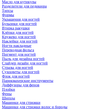
Масло для кутикулы
Разделители для педикюра
Типсы
Формы
Украшения для ногтей
Бульонки для ногтей
Втирка ракушки
Клёпки для ногтей
Кружево для ногтей
Наклейки для ногтей
Ногти накладные
Переводная фольга
Пигмент для ногтей
Пыль для дизайна ногтей
Слайдер дизайн для ногтей
Стразы для ногтей
Сухоцветы для ногтей
Флок для ногтей
Парикмахерские инструменты
Диффузоры для фенов
Плойки
Фены
Щипцы
Машинки для стрижки
Машинки для стрижки волос и бороды