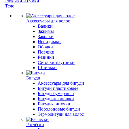
Рюкзаки и сумки
Тело
Аксессуары для волос
Валики
Зажимы
Заколки
Невидимки
Ободки
Повязки
Резинки
Сеточки-паутинки
Шпильки
Бигуди
Аксессуары для бигуди
Бигуди пластиковые
Бигуди-бумеранги
Бигуди-коклюшки
Бигуди-липучки
Поролоновые бигуди
Термобигуди для волос
Расчёски