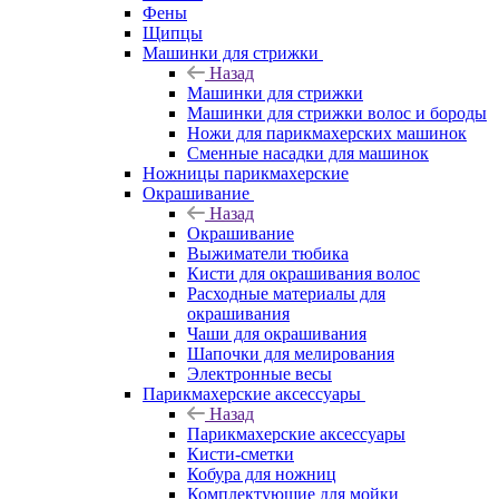
Фены
Щипцы
Машинки для стрижки
Назад
Машинки для стрижки
Машинки для стрижки волос и бороды
Ножи для парикмахерских машинок
Сменные насадки для машинок
Ножницы парикмахерские
Окрашивание
Назад
Окрашивание
Выжиматели тюбика
Кисти для окрашивания волос
Расходные материалы для
окрашивания
Чаши для окрашивания
Шапочки для мелирования
Электронные весы
Парикмахерские аксессуары
Назад
Парикмахерские аксессуары
Кисти-сметки
Кобура для ножниц
Комплектующие для мойки