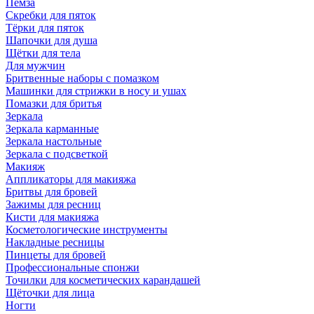
Пемза
Скребки для пяток
Тёрки для пяток
Шапочки для душа
Щётки для тела
Для мужчин
Бритвенные наборы с помазком
Машинки для стрижки в носу и ушах
Помазки для бритья
Зеркала
Зеркала карманные
Зеркала настольные
Зеркала с подсветкой
Макияж
Аппликаторы для макияжа
Бритвы для бровей
Зажимы для ресниц
Кисти для макияжа
Косметологические инструменты
Накладные ресницы
Пинцеты для бровей
Профессиональные спонжи
Точилки для косметических карандашей
Щёточки для лица
Ногти