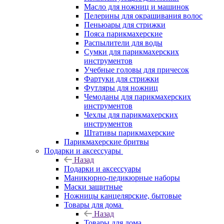
Масло для ножниц и машинок
Пелерины для окрашивания волос
Пеньюары для стрижки
Пояса парикмахерские
Распылители для воды
Сумки для парикмахерских
инструментов
Учебные головы для причесок
Фартуки для стрижки
Футляры для ножниц
Чемоданы для парикмахерских
инструментов
Чехлы для парикмахерских
инструментов
Штативы парикмахерские
Парикмахерские бритвы
Подарки и аксессуары
Назад
Подарки и аксессуары
Маникюрно-педикюрные наборы
Маски защитные
Ножницы канцелярские, бытовые
Товары для дома
Назад
Товары для дома