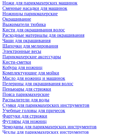
Ножи для парикмахерских машинок
Сменные насадки для машинок
Ножницы парикмахерские
Окрашивание
Выжиматели тюбика
Кисти для окрашивания волос
Расходные материалы для окрашивания
Чаши для окрашивания
Шапочки для мелирования
Электронные весы
Парикмахерские аксессуары
Кисти-сметки
Кобура для ножниц
Комплектующие для мойки
Масло для ножниц и машинок
Пелерины для окрашивания волос
Пеньюары для стрижки
Пояса парикмахерские
Распылители для воды
Сумки для парикмахерских инструментов
Учебные головы для причесок
Фартуки для стрижки
Футляры для ножниц
Чемоданы для парикмахерских инструментов
Чехлы для парикмахерских инструментов