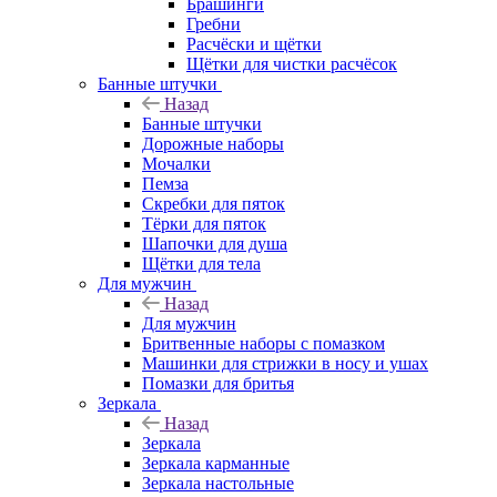
Брашинги
Гребни
Расчёски и щётки
Щётки для чистки расчёсок
Банные штучки
Назад
Банные штучки
Дорожные наборы
Мочалки
Пемза
Скребки для пяток
Тёрки для пяток
Шапочки для душа
Щётки для тела
Для мужчин
Назад
Для мужчин
Бритвенные наборы с помазком
Машинки для стрижки в носу и ушах
Помазки для бритья
Зеркала
Назад
Зеркала
Зеркала карманные
Зеркала настольные