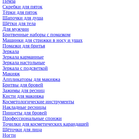
Пемза
Скребки для пяток
Тёрки для пяток
Шапочки для душа
Щётки для тела
Для мужчин
Бритвенные наборы с помазком
Машинки для стрижки в носу и ушах
Помазки для бритья
Зеркала
Зеркала карманные
Зеркала настольные
Зеркала с подсветкой
Макияж
Аппликаторы для макияжа
Бритвы для бровей
Зажимы для ресниц
Кисти для макияжа
Косметологические инструменты
Накладные ресницы
Пинцеты для бровей
Профессиональные спонжи
Точилки для косметических карандашей
Щёточки для лица
Ногти