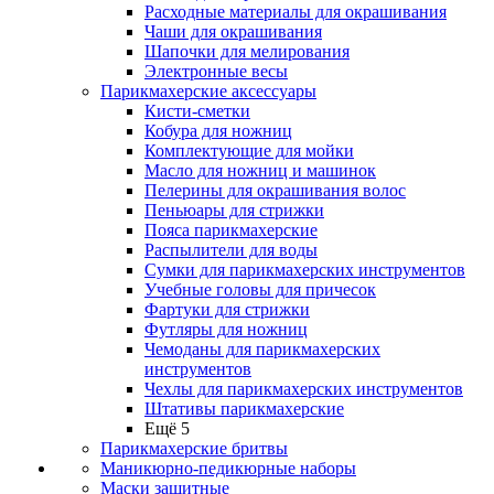
Расходные материалы для окрашивания
Чаши для окрашивания
Шапочки для мелирования
Электронные весы
Парикмахерские аксессуары
Кисти-сметки
Кобура для ножниц
Комплектующие для мойки
Масло для ножниц и машинок
Пелерины для окрашивания волос
Пеньюары для стрижки
Пояса парикмахерские
Распылители для воды
Сумки для парикмахерских инструментов
Учебные головы для причесок
Фартуки для стрижки
Футляры для ножниц
Чемоданы для парикмахерских
инструментов
Чехлы для парикмахерских инструментов
Штативы парикмахерские
Ещё 5
Парикмахерские бритвы
Маникюрно-педикюрные наборы
Маски защитные