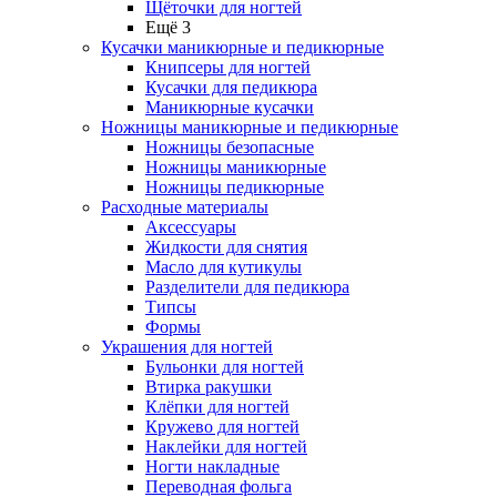
Щёточки для ногтей
Ещё 3
Кусачки маникюрные и педикюрные
Книпсеры для ногтей
Кусачки для педикюра
Маникюрные кусачки
Ножницы маникюрные и педикюрные
Ножницы безопасные
Ножницы маникюрные
Ножницы педикюрные
Расходные материалы
Аксессуары
Жидкости для снятия
Масло для кутикулы
Разделители для педикюра
Типсы
Формы
Украшения для ногтей
Бульонки для ногтей
Втирка ракушки
Клёпки для ногтей
Кружево для ногтей
Наклейки для ногтей
Ногти накладные
Переводная фольга