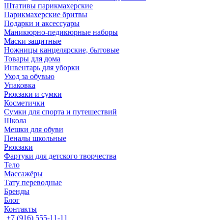
Штативы парикмахерские
Парикмахерские бритвы
Подарки и аксессуары
Маникюрно-педикюрные наборы
Маски защитные
Ножницы канцелярские, бытовые
Товары для дома
Инвентарь для уборки
Уход за обувью
Упаковка
Рюкзаки и сумки
Косметички
Сумки для спорта и путешествий
Школа
Мешки для обуви
Пеналы школьные
Рюкзаки
Фартуки для детского творчества
Тело
Массажёры
Тату переводные
Бренды
Блог
Контакты
+7 (916) 555-11-11