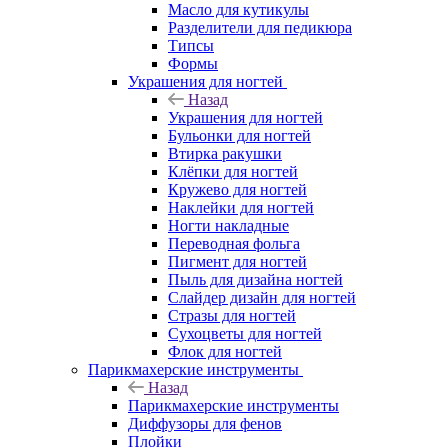
Масло для кутикулы
Разделители для педикюра
Типсы
Формы
Украшения для ногтей
Назад
Украшения для ногтей
Бульонки для ногтей
Втирка ракушки
Клёпки для ногтей
Кружево для ногтей
Наклейки для ногтей
Ногти накладные
Переводная фольга
Пигмент для ногтей
Пыль для дизайна ногтей
Слайдер дизайн для ногтей
Стразы для ногтей
Сухоцветы для ногтей
Флок для ногтей
Парикмахерские инструменты
Назад
Парикмахерские инструменты
Диффузоры для фенов
Плойки