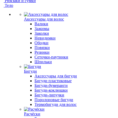
Рюкзаки и сумки
Тело
Аксессуары для волос
Валики
Зажимы
Заколки
Невидимки
Ободки
Повязки
Резинки
Сеточки-паутинки
Шпильки
Бигуди
Аксессуары для бигуди
Бигуди пластиковые
Бигуди-бумеранги
Бигуди-коклюшки
Бигуди-липучки
Поролоновые бигуди
Термобигуди для волос
Расчёски