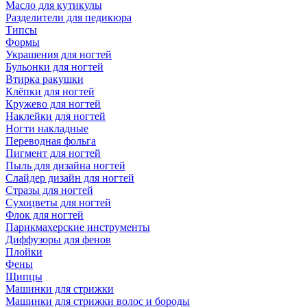
Масло для кутикулы
Разделители для педикюра
Типсы
Формы
Украшения для ногтей
Бульонки для ногтей
Втирка ракушки
Клёпки для ногтей
Кружево для ногтей
Наклейки для ногтей
Ногти накладные
Переводная фольга
Пигмент для ногтей
Пыль для дизайна ногтей
Слайдер дизайн для ногтей
Стразы для ногтей
Сухоцветы для ногтей
Флок для ногтей
Парикмахерские инструменты
Диффузоры для фенов
Плойки
Фены
Щипцы
Машинки для стрижки
Машинки для стрижки волос и бороды