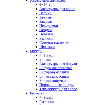
Аксессуары для волос
Назад
Аксессуары для волос
Валики
Зажимы
Заколки
Невидимки
Ободки
Повязки
Резинки
Сеточки-паутинки
Шпильки
Бигуди
Назад
Бигуди
Аксессуары для бигуди
Бигуди пластиковые
Бигуди-бумеранги
Бигуди-коклюшки
Бигуди-липучки
Поролоновые бигуди
Термобигуди для волос
Расчёски
Назад
Расчёски