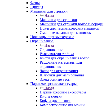
Фены
Щипцы
Машинки для стрижки
Назад
Машинки для стрижки
Машинки для стрижки волос и бороды
Ножи для парикмахерских машинок
Сменные насадки для машинок
Ножницы парикмахерские
Окрашивание
Назад
Окрашивание
Выжиматели тюбика
Кисти для окрашивания волос
Расходные материалы для
окрашивания
Чаши для окрашивания
Шапочки для мелирования
Электронные весы
Парикмахерские аксессуары
Назад
Парикмахерские аксессуары
Кисти-сметки
Кобура для ножниц
Комплектующие для мойки