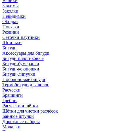
Валики
Зажимы
Заколки
Невидимки
Ободки
Повязки
Резинки
Сеточки-паутинки
Шпильки
Бигуди
Аксессуары для бигуди
Бигуди пластиковые
Бигуди-бумеранги
Бигуди-коклюшки
Бигуди-липучки
Поролоновые бигуди
Термобигуди для волос
Расчёски
Брашинги
Гребни
Расчёски и щётки
Щётки для чистки расчёсок
Банные штучки
Дорожные наборы
Мочалки