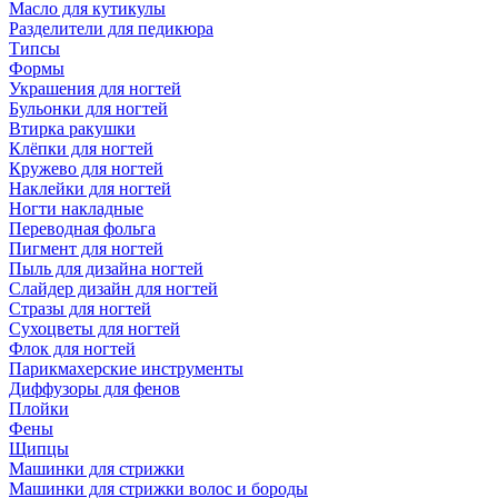
Масло для кутикулы
Разделители для педикюра
Типсы
Формы
Украшения для ногтей
Бульонки для ногтей
Втирка ракушки
Клёпки для ногтей
Кружево для ногтей
Наклейки для ногтей
Ногти накладные
Переводная фольга
Пигмент для ногтей
Пыль для дизайна ногтей
Слайдер дизайн для ногтей
Стразы для ногтей
Сухоцветы для ногтей
Флок для ногтей
Парикмахерские инструменты
Диффузоры для фенов
Плойки
Фены
Щипцы
Машинки для стрижки
Машинки для стрижки волос и бороды