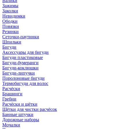
Валики
Зажимы
Заколки
Невидимки
Ободки
Повязки
Резинки
Сеточки-паутинки
Шпильки
Бигуди
Аксессуары для бигуди
Бигуди пластиковые
Бигуди-бумеранги
Бигуди-коклюшки
Бигуди-липучки
Поролоновые бигуди
Термобигуди для волос
Расчёски
Брашинги
Гребни
Расчёски и щётки
Щётки для чистки расчёсок
Банные штучки
Дорожные наборы
Мочалки