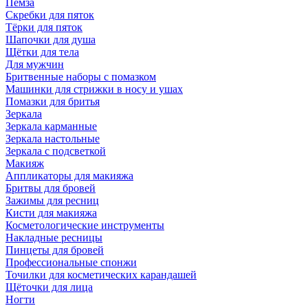
Пемза
Скребки для пяток
Тёрки для пяток
Шапочки для душа
Щётки для тела
Для мужчин
Бритвенные наборы с помазком
Машинки для стрижки в носу и ушах
Помазки для бритья
Зеркала
Зеркала карманные
Зеркала настольные
Зеркала с подсветкой
Макияж
Аппликаторы для макияжа
Бритвы для бровей
Зажимы для ресниц
Кисти для макияжа
Косметологические инструменты
Накладные ресницы
Пинцеты для бровей
Профессиональные спонжи
Точилки для косметических карандашей
Щёточки для лица
Ногти