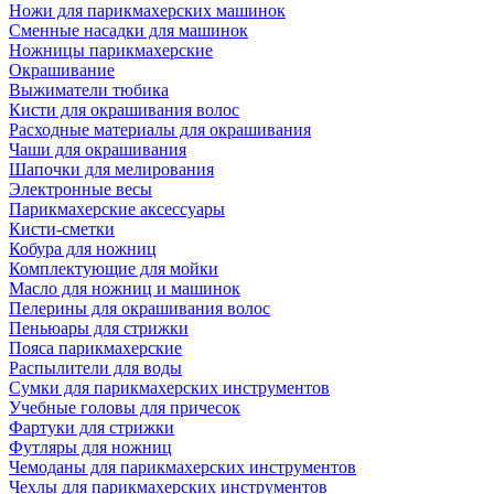
Ножи для парикмахерских машинок
Сменные насадки для машинок
Ножницы парикмахерские
Окрашивание
Выжиматели тюбика
Кисти для окрашивания волос
Расходные материалы для окрашивания
Чаши для окрашивания
Шапочки для мелирования
Электронные весы
Парикмахерские аксессуары
Кисти-сметки
Кобура для ножниц
Комплектующие для мойки
Масло для ножниц и машинок
Пелерины для окрашивания волос
Пеньюары для стрижки
Пояса парикмахерские
Распылители для воды
Сумки для парикмахерских инструментов
Учебные головы для причесок
Фартуки для стрижки
Футляры для ножниц
Чемоданы для парикмахерских инструментов
Чехлы для парикмахерских инструментов