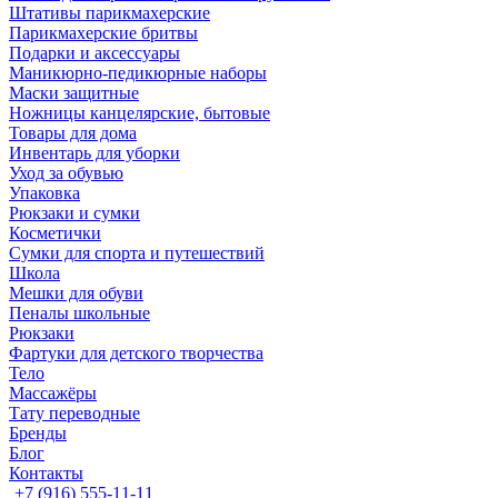
Штативы парикмахерские
Парикмахерские бритвы
Подарки и аксессуары
Маникюрно-педикюрные наборы
Маски защитные
Ножницы канцелярские, бытовые
Товары для дома
Инвентарь для уборки
Уход за обувью
Упаковка
Рюкзаки и сумки
Косметички
Сумки для спорта и путешествий
Школа
Мешки для обуви
Пеналы школьные
Рюкзаки
Фартуки для детского творчества
Тело
Массажёры
Тату переводные
Бренды
Блог
Контакты
+7 (916) 555-11-11