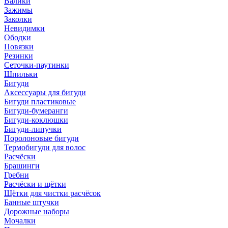
Валики
Зажимы
Заколки
Невидимки
Ободки
Повязки
Резинки
Сеточки-паутинки
Шпильки
Бигуди
Аксессуары для бигуди
Бигуди пластиковые
Бигуди-бумеранги
Бигуди-коклюшки
Бигуди-липучки
Поролоновые бигуди
Термобигуди для волос
Расчёски
Брашинги
Гребни
Расчёски и щётки
Щётки для чистки расчёсок
Банные штучки
Дорожные наборы
Мочалки