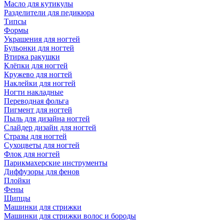
Масло для кутикулы
Разделители для педикюра
Типсы
Формы
Украшения для ногтей
Бульонки для ногтей
Втирка ракушки
Клёпки для ногтей
Кружево для ногтей
Наклейки для ногтей
Ногти накладные
Переводная фольга
Пигмент для ногтей
Пыль для дизайна ногтей
Слайдер дизайн для ногтей
Стразы для ногтей
Сухоцветы для ногтей
Флок для ногтей
Парикмахерские инструменты
Диффузоры для фенов
Плойки
Фены
Щипцы
Машинки для стрижки
Машинки для стрижки волос и бороды