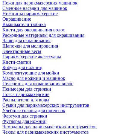
Ножи для парикмахерских машинок
Сменные насадки для машинок
Ножницы парикмахерские
Окрашивание
Выжиматели тюбика
Кисти для окрашивания волос
Расходные материалы для окрашивания
Чаши для окрашивания
Шапочки для мелирования
Электронные весы
Парикмахерские аксессуары
Кисти-сметки
Кобура для ножниц
Комплектующие для мойки
Масло для ножниц и машинок
Пелерины для окрашивания волос
Пеньюары для стрижки
Пояса парикмахерские
Распылители для воды
Сумки для парикмахерских инструментов
Учебные головы для причесок
Фартуки для стрижки
Футляры для ножниц
Чемоданы для парикмахерских инструментов
Чехлы для парикмахерских инструментов