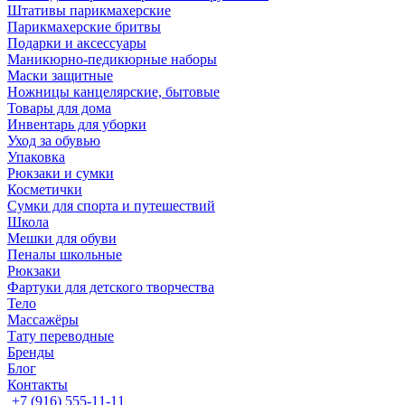
Штативы парикмахерские
Парикмахерские бритвы
Подарки и аксессуары
Маникюрно-педикюрные наборы
Маски защитные
Ножницы канцелярские, бытовые
Товары для дома
Инвентарь для уборки
Уход за обувью
Упаковка
Рюкзаки и сумки
Косметички
Сумки для спорта и путешествий
Школа
Мешки для обуви
Пеналы школьные
Рюкзаки
Фартуки для детского творчества
Тело
Массажёры
Тату переводные
Бренды
Блог
Контакты
+7 (916) 555-11-11