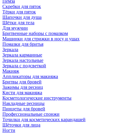
Пемза
Скребки для пяток
Тёрки для пяток
Шапочки для душа
Щётки для тела
Для мужчин
Бритвенные наборы с помазком
Машинки для стрижки в носу и ушах
Помазки для бритья
Зеркала
Зеркала карманные
Зеркала настольные
Зеркала с подсветкой
Макияж
Аппликаторы для макияжа
Бритвы для бровей
Зажимы для ресниц
Кисти для макияжа
Косметологические инструменты
Накладные ресницы
Пинцеты для бровей
Профессиональные спонжи
Точилки для косметических карандашей
Щёточки для лица
Ногти