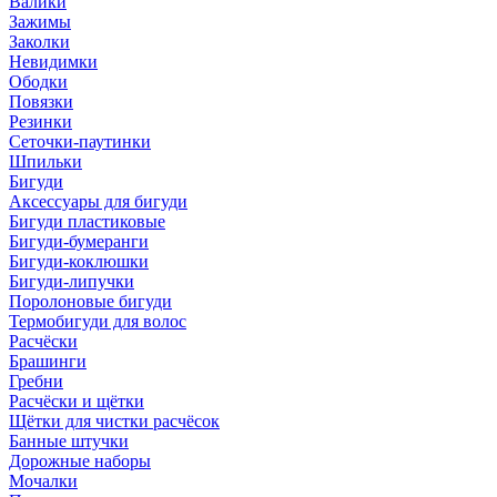
Валики
Зажимы
Заколки
Невидимки
Ободки
Повязки
Резинки
Сеточки-паутинки
Шпильки
Бигуди
Аксессуары для бигуди
Бигуди пластиковые
Бигуди-бумеранги
Бигуди-коклюшки
Бигуди-липучки
Поролоновые бигуди
Термобигуди для волос
Расчёски
Брашинги
Гребни
Расчёски и щётки
Щётки для чистки расчёсок
Банные штучки
Дорожные наборы
Мочалки