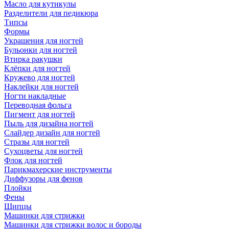
Масло для кутикулы
Разделители для педикюра
Типсы
Формы
Украшения для ногтей
Бульонки для ногтей
Втирка ракушки
Клёпки для ногтей
Кружево для ногтей
Наклейки для ногтей
Ногти накладные
Переводная фольга
Пигмент для ногтей
Пыль для дизайна ногтей
Слайдер дизайн для ногтей
Стразы для ногтей
Сухоцветы для ногтей
Флок для ногтей
Парикмахерские инструменты
Диффузоры для фенов
Плойки
Фены
Щипцы
Машинки для стрижки
Машинки для стрижки волос и бороды