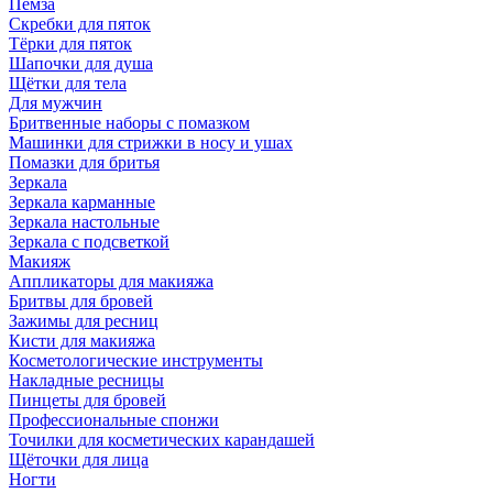
Пемза
Скребки для пяток
Тёрки для пяток
Шапочки для душа
Щётки для тела
Для мужчин
Бритвенные наборы с помазком
Машинки для стрижки в носу и ушах
Помазки для бритья
Зеркала
Зеркала карманные
Зеркала настольные
Зеркала с подсветкой
Макияж
Аппликаторы для макияжа
Бритвы для бровей
Зажимы для ресниц
Кисти для макияжа
Косметологические инструменты
Накладные ресницы
Пинцеты для бровей
Профессиональные спонжи
Точилки для косметических карандашей
Щёточки для лица
Ногти