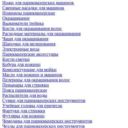
Ножи для парикмахерских машинок
Сменные насадки для машинок
Ножницы парикмахерские
Окрашивание
Выжиматели тюбика
Кисти для окрашивания волос
Расходные материалы для окрашивания
Чаши для окрашивания
Шапочки для мелирования
Электронные весы
Парикмахерские аксессуары
Кисти-сметки
Кобура для ножниц
Комплектующие для мойки
Масло для ножниц и машинок
Пелерины для окрашивания волос
Пеньюары для стрижки
Пояса парикмахерские
Распылители для воды
Сумки для парикмахерских инструментов
Учебные головы для причесок
Фартуки для стрижки
Футляры для ножниц
Чемоданы для парикмахерских инструментов
Чехлы для парикмахерских инструментов