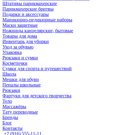
Штативы парикмахерские
Парикмахерские бритвы
Подарки и аксессуары
Маникюрно-педикюрные наборы
Маски защитные
Ножницы канцелярские, бытовые
Товары для дома
Инвентарь для уборки
Уход за обувью
Упаковка
Рюкзаки и сумки
Косметички
Сумки для спорта и путешествий
Школа
Мешки для обуви
Пеналы школьные
Рюкзаки
Фартуки для детского творчества
Тело
Массажёры
Тату переводные
Бренды
Блог
Контакты
+7 (916) 555-11-11