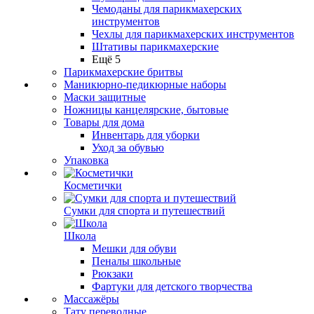
Чемоданы для парикмахерских
инструментов
Чехлы для парикмахерских инструментов
Штативы парикмахерские
Ещё 5
Парикмахерские бритвы
Маникюрно-педикюрные наборы
Маски защитные
Ножницы канцелярские, бытовые
Товары для дома
Инвентарь для уборки
Уход за обувью
Упаковка
Косметички
Сумки для спорта и путешествий
Школа
Мешки для обуви
Пеналы школьные
Рюкзаки
Фартуки для детского творчества
Массажёры
Тату переводные