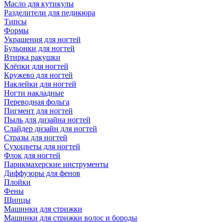
Масло для кутикулы
Разделители для педикюра
Типсы
Формы
Украшения для ногтей
Бульонки для ногтей
Втирка ракушки
Клёпки для ногтей
Кружево для ногтей
Наклейки для ногтей
Ногти накладные
Переводная фольга
Пигмент для ногтей
Пыль для дизайна ногтей
Слайдер дизайн для ногтей
Стразы для ногтей
Сухоцветы для ногтей
Флок для ногтей
Парикмахерские инструменты
Диффузоры для фенов
Плойки
Фены
Щипцы
Машинки для стрижки
Машинки для стрижки волос и бороды