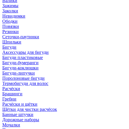
Валики
Зажимы
Заколки
Невидимки
Ободки
Повязки
Резинки
Сеточки-паутинки
Шпильки
Бигуди
Аксессуары для бигуди
Бигуди пластиковые
Бигуди-бумеранги
Бигуди-коклюшки
Бигуди-липучки
Поролоновые бигуди
Термобигуди для волос
Расчёски
Брашинги
Гребни
Расчёски и щётки
Щётки для чистки расчёсок
Банные штучки
Дорожные наборы
Мочалки