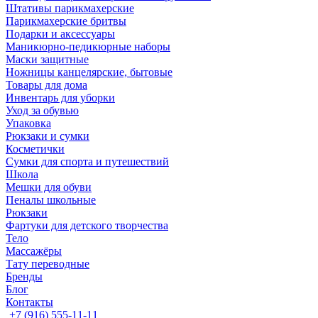
Штативы парикмахерские
Парикмахерские бритвы
Подарки и аксессуары
Маникюрно-педикюрные наборы
Маски защитные
Ножницы канцелярские, бытовые
Товары для дома
Инвентарь для уборки
Уход за обувью
Упаковка
Рюкзаки и сумки
Косметички
Сумки для спорта и путешествий
Школа
Мешки для обуви
Пеналы школьные
Рюкзаки
Фартуки для детского творчества
Тело
Массажёры
Тату переводные
Бренды
Блог
Контакты
+7 (916) 555-11-11