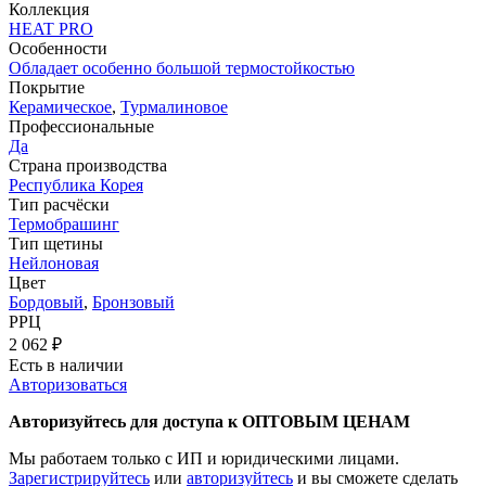
Коллекция
HEAT PRO
Особенности
Обладает особенно большой термостойкостью
Покрытие
Керамическое
,
Турмалиновое
Профессиональные
Да
Страна производства
Республика Корея
Тип расчёски
Термобрашинг
Тип щетины
Нейлоновая
Цвет
Бордовый
,
Бронзовый
РРЦ
2 062
₽
Есть в наличии
Авторизоваться
Авторизуйтесь для доступа к ОПТОВЫМ ЦЕНАМ
Мы работаем только с ИП и юридическими лицами.
Зарегистрируйтесь
или
авторизуйтесь
и вы сможете сделать