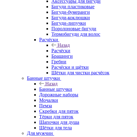
Аксессуары для бигуди
Бигуди пластиковые
Бигуди-бумеранги
Бигуди-коклюшки
Бигуди-липучки
Поролоновые бигуди
Термобигуди для волос
Расчёски
Назад
Расчёски
Брашинги
Гребни
Расчёски и щётки
Щётки для чистки расчёсок
Банные штучки
Назад
Банные штучки
Дорожные наборы
Мочалки
Пемза
Скребки для пяток
Тёрки для пяток
Шапочки для душа
Щётки для тела
Для мужчин