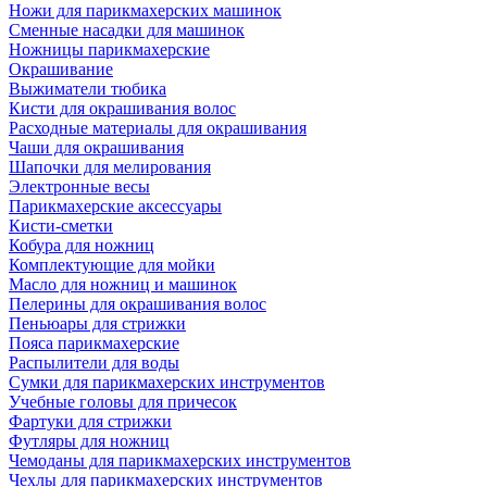
Ножи для парикмахерских машинок
Сменные насадки для машинок
Ножницы парикмахерские
Окрашивание
Выжиматели тюбика
Кисти для окрашивания волос
Расходные материалы для окрашивания
Чаши для окрашивания
Шапочки для мелирования
Электронные весы
Парикмахерские аксессуары
Кисти-сметки
Кобура для ножниц
Комплектующие для мойки
Масло для ножниц и машинок
Пелерины для окрашивания волос
Пеньюары для стрижки
Пояса парикмахерские
Распылители для воды
Сумки для парикмахерских инструментов
Учебные головы для причесок
Фартуки для стрижки
Футляры для ножниц
Чемоданы для парикмахерских инструментов
Чехлы для парикмахерских инструментов