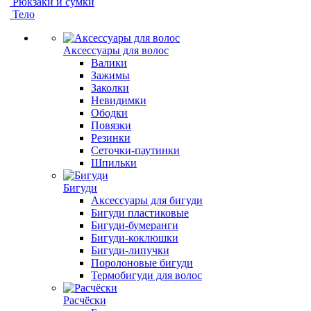
Рюкзаки и сумки
Тело
Аксессуары для волос
Валики
Зажимы
Заколки
Невидимки
Ободки
Повязки
Резинки
Сеточки-паутинки
Шпильки
Бигуди
Аксессуары для бигуди
Бигуди пластиковые
Бигуди-бумеранги
Бигуди-коклюшки
Бигуди-липучки
Поролоновые бигуди
Термобигуди для волос
Расчёски