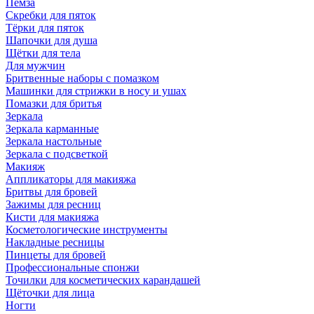
Пемза
Скребки для пяток
Тёрки для пяток
Шапочки для душа
Щётки для тела
Для мужчин
Бритвенные наборы с помазком
Машинки для стрижки в носу и ушах
Помазки для бритья
Зеркала
Зеркала карманные
Зеркала настольные
Зеркала с подсветкой
Макияж
Аппликаторы для макияжа
Бритвы для бровей
Зажимы для ресниц
Кисти для макияжа
Косметологические инструменты
Накладные ресницы
Пинцеты для бровей
Профессиональные спонжи
Точилки для косметических карандашей
Щёточки для лица
Ногти