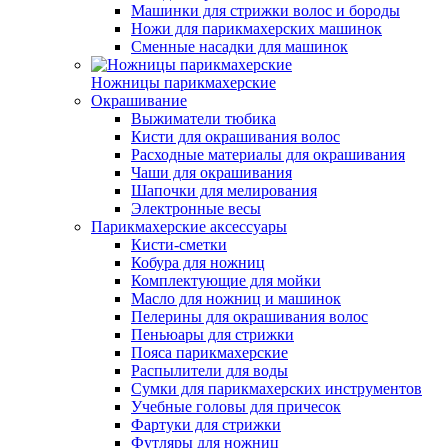
Машинки для стрижки волос и бороды
Ножи для парикмахерских машинок
Сменные насадки для машинок
Ножницы парикмахерские
Окрашивание
Выжиматели тюбика
Кисти для окрашивания волос
Расходные материалы для окрашивания
Чаши для окрашивания
Шапочки для мелирования
Электронные весы
Парикмахерские аксессуары
Кисти-сметки
Кобура для ножниц
Комплектующие для мойки
Масло для ножниц и машинок
Пелерины для окрашивания волос
Пеньюары для стрижки
Пояса парикмахерские
Распылители для воды
Сумки для парикмахерских инструментов
Учебные головы для причесок
Фартуки для стрижки
Футляры для ножниц