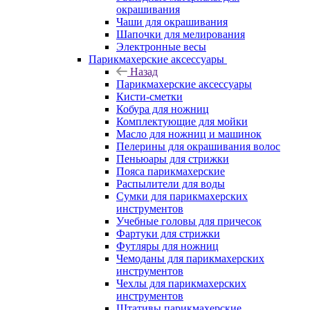
окрашивания
Чаши для окрашивания
Шапочки для мелирования
Электронные весы
Парикмахерские аксессуары
Назад
Парикмахерские аксессуары
Кисти-сметки
Кобура для ножниц
Комплектующие для мойки
Масло для ножниц и машинок
Пелерины для окрашивания волос
Пеньюары для стрижки
Пояса парикмахерские
Распылители для воды
Сумки для парикмахерских
инструментов
Учебные головы для причесок
Фартуки для стрижки
Футляры для ножниц
Чемоданы для парикмахерских
инструментов
Чехлы для парикмахерских
инструментов
Штативы парикмахерские