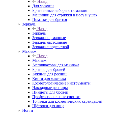
Назад
Для мужчин
Бритвенные наборы с помазком
Машинки для стрижки в носу и ушах
Помазки для бритья
Зеркала
Назад
Зеркала
Зеркала карманные
Зеркала настольные
Зеркала с подсветкой
Макияж
Назад
Макияж
Аппликаторы для макияжа
Бритвы для бровей
Зажимы для ресниц
Кисти для макияжа
Косметологические инструменты
Накладные ресницы
Пинцеты для бровей
Профессиональные спонжи
Точилки для косметических карандашей
Щёточки для лица
Ногти