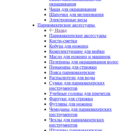
окрашивания
Чаши для окрашивания
Шапочки для мелирования
Электронные весы
Парикмахерские аксессуары
Назад
Парикмахерские аксессуары
Кисти-сметки
Кобура для ножниц
Комплектующие для мойки
Масло для ножниц и машинок
Пелерины для окрашивания волос
Пеньюары для стрижки
Пояса парикмахерские
Распылители для воды
Сумки для парикмахерских
инструментов
Учебные головы для причесок
Фартуки для стрижки
Футляры для ножниц
Чемоданы для парикмахерских
инструментов
Чехлы для парикмахерских
инструментов
Штативы парикмахерские