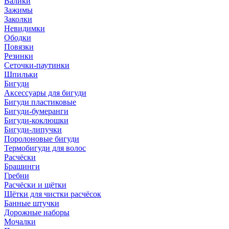
Валики
Зажимы
Заколки
Невидимки
Ободки
Повязки
Резинки
Сеточки-паутинки
Шпильки
Бигуди
Аксессуары для бигуди
Бигуди пластиковые
Бигуди-бумеранги
Бигуди-коклюшки
Бигуди-липучки
Поролоновые бигуди
Термобигуди для волос
Расчёски
Брашинги
Гребни
Расчёски и щётки
Щётки для чистки расчёсок
Банные штучки
Дорожные наборы
Мочалки