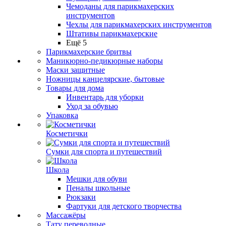
Чемоданы для парикмахерских
инструментов
Чехлы для парикмахерских инструментов
Штативы парикмахерские
Ещё 5
Парикмахерские бритвы
Маникюрно-педикюрные наборы
Маски защитные
Ножницы канцелярские, бытовые
Товары для дома
Инвентарь для уборки
Уход за обувью
Упаковка
Косметички
Сумки для спорта и путешествий
Школа
Мешки для обуви
Пеналы школьные
Рюкзаки
Фартуки для детского творчества
Массажёры
Тату переводные