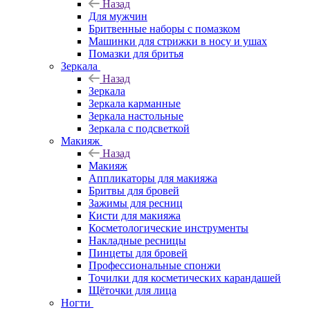
Назад
Для мужчин
Бритвенные наборы с помазком
Машинки для стрижки в носу и ушах
Помазки для бритья
Зеркала
Назад
Зеркала
Зеркала карманные
Зеркала настольные
Зеркала с подсветкой
Макияж
Назад
Макияж
Аппликаторы для макияжа
Бритвы для бровей
Зажимы для ресниц
Кисти для макияжа
Косметологические инструменты
Накладные ресницы
Пинцеты для бровей
Профессиональные спонжи
Точилки для косметических карандашей
Щёточки для лица
Ногти