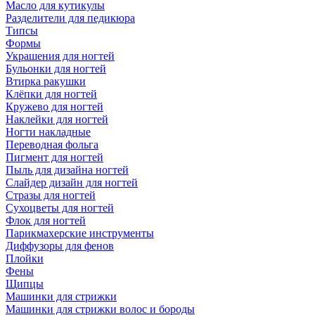
Масло для кутикулы
Разделители для педикюра
Типсы
Формы
Украшения для ногтей
Бульонки для ногтей
Втирка ракушки
Клёпки для ногтей
Кружево для ногтей
Наклейки для ногтей
Ногти накладные
Переводная фольга
Пигмент для ногтей
Пыль для дизайна ногтей
Слайдер дизайн для ногтей
Стразы для ногтей
Сухоцветы для ногтей
Флок для ногтей
Парикмахерские инструменты
Диффузоры для фенов
Плойки
Фены
Щипцы
Машинки для стрижки
Машинки для стрижки волос и бороды