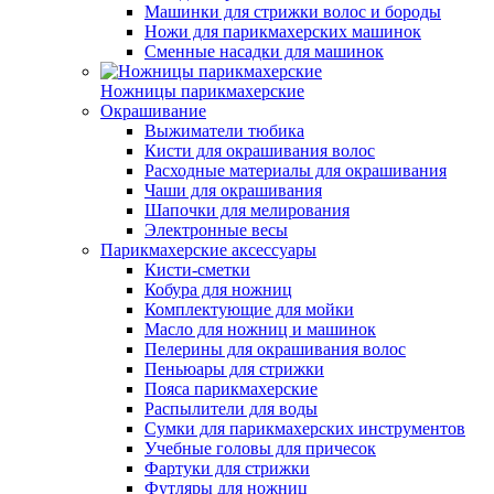
Машинки для стрижки волос и бороды
Ножи для парикмахерских машинок
Сменные насадки для машинок
Ножницы парикмахерские
Окрашивание
Выжиматели тюбика
Кисти для окрашивания волос
Расходные материалы для окрашивания
Чаши для окрашивания
Шапочки для мелирования
Электронные весы
Парикмахерские аксессуары
Кисти-сметки
Кобура для ножниц
Комплектующие для мойки
Масло для ножниц и машинок
Пелерины для окрашивания волос
Пеньюары для стрижки
Пояса парикмахерские
Распылители для воды
Сумки для парикмахерских инструментов
Учебные головы для причесок
Фартуки для стрижки
Футляры для ножниц