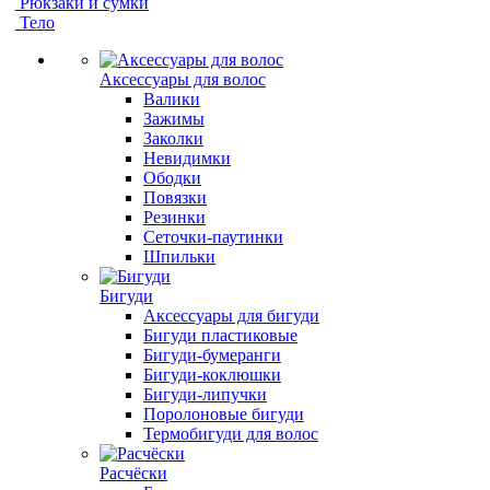
Рюкзаки и сумки
Тело
Аксессуары для волос
Валики
Зажимы
Заколки
Невидимки
Ободки
Повязки
Резинки
Сеточки-паутинки
Шпильки
Бигуди
Аксессуары для бигуди
Бигуди пластиковые
Бигуди-бумеранги
Бигуди-коклюшки
Бигуди-липучки
Поролоновые бигуди
Термобигуди для волос
Расчёски