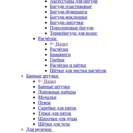
Аксессуары для бигуди
Бигуди пластиковые
Бигуди-бумеранги
Бигуди-коклюшки
Бигуди-липучки
Поролоновые бигуди
Термобигуди для волос
Расчёски
Назад
Расчёски
Брашинги
Гребни
Расчёски и щётки
Щётки для чистки расчёсок
Банные штучки
Назад
Банные штучки
Дорожные наборы
Мочалки
Пемза
Скребки для пяток
Тёрки для пяток
Шапочки для душа
Щётки для тела
Для мужчин