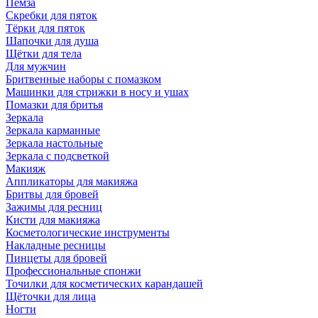
Пемза
Скребки для пяток
Тёрки для пяток
Шапочки для душа
Щётки для тела
Для мужчин
Бритвенные наборы с помазком
Машинки для стрижки в носу и ушах
Помазки для бритья
Зеркала
Зеркала карманные
Зеркала настольные
Зеркала с подсветкой
Макияж
Аппликаторы для макияжа
Бритвы для бровей
Зажимы для ресниц
Кисти для макияжа
Косметологические инструменты
Накладные ресницы
Пинцеты для бровей
Профессиональные спонжи
Точилки для косметических карандашей
Щёточки для лица
Ногти