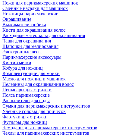
Ножи для парикмахерских машинок
Сменные насадки для машинок
Ножницы парикмахерские
Окрашивание
Выжиматели тюбика
Кисти для окрашивания волос
Расходные материалы для окрашивания
Чаши для окрашивания
Шапочки для мелирования
Электронные весы
Парикмахерские аксессуары
Кисти-сметки
Кобура для ножниц
Комплектующие для мойки
Масло для ножниц и машинок
Пелерины для окрашивания волос
Пеньюары для стрижки
Пояса парикмахерские
Распылители для воды
Сумки для парикмахерских инструментов
Учебные головы для причесок
Фартуки для стрижки
Футляры для ножниц
Чемоданы для парикмахерских инструментов
Чехлы для парикмахерских инструментов