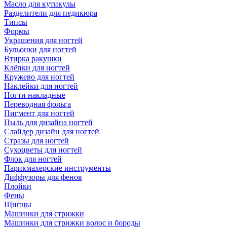
Масло для кутикулы
Разделители для педикюра
Типсы
Формы
Украшения для ногтей
Бульонки для ногтей
Втирка ракушки
Клёпки для ногтей
Кружево для ногтей
Наклейки для ногтей
Ногти накладные
Переводная фольга
Пигмент для ногтей
Пыль для дизайна ногтей
Слайдер дизайн для ногтей
Стразы для ногтей
Сухоцветы для ногтей
Флок для ногтей
Парикмахерские инструменты
Диффузоры для фенов
Плойки
Фены
Щипцы
Машинки для стрижки
Машинки для стрижки волос и бороды