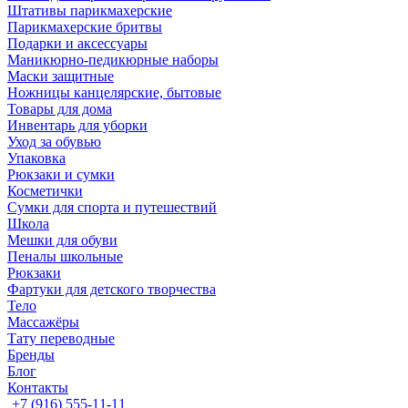
Штативы парикмахерские
Парикмахерские бритвы
Подарки и аксессуары
Маникюрно-педикюрные наборы
Маски защитные
Ножницы канцелярские, бытовые
Товары для дома
Инвентарь для уборки
Уход за обувью
Упаковка
Рюкзаки и сумки
Косметички
Сумки для спорта и путешествий
Школа
Мешки для обуви
Пеналы школьные
Рюкзаки
Фартуки для детского творчества
Тело
Массажёры
Тату переводные
Бренды
Блог
Контакты
+7 (916) 555-11-11