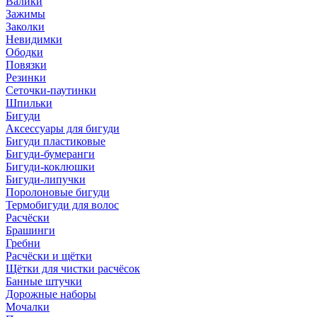
Валики
Зажимы
Заколки
Невидимки
Ободки
Повязки
Резинки
Сеточки-паутинки
Шпильки
Бигуди
Аксессуары для бигуди
Бигуди пластиковые
Бигуди-бумеранги
Бигуди-коклюшки
Бигуди-липучки
Поролоновые бигуди
Термобигуди для волос
Расчёски
Брашинги
Гребни
Расчёски и щётки
Щётки для чистки расчёсок
Банные штучки
Дорожные наборы
Мочалки