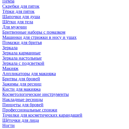
Пемза
Скребки для пяток
Тёрки для пяток
Шапочки для душа
Щётки для тела
Для мужчин
Бритвенные наборы с помазком
Машинки для стрижки в носу и ушах
Помазки для бритья
Зеркала
Зеркала карманные
Зеркала настольные
Зеркала с подсветкой
Макияж
Аппликаторы для макияжа
Бритвы для бровей
Зажимы для ресниц
Кисти для макияжа
Косметологические инструменты
Накладные ресницы
Пинцеты для бровей
Профессиональные спонжи
Точилки для косметических карандашей
Щёточки для лица
Ногти