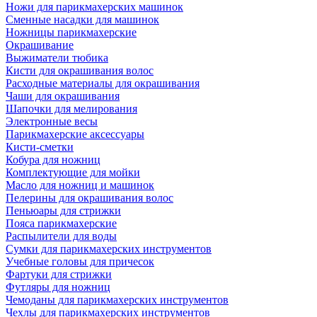
Ножи для парикмахерских машинок
Сменные насадки для машинок
Ножницы парикмахерские
Окрашивание
Выжиматели тюбика
Кисти для окрашивания волос
Расходные материалы для окрашивания
Чаши для окрашивания
Шапочки для мелирования
Электронные весы
Парикмахерские аксессуары
Кисти-сметки
Кобура для ножниц
Комплектующие для мойки
Масло для ножниц и машинок
Пелерины для окрашивания волос
Пеньюары для стрижки
Пояса парикмахерские
Распылители для воды
Сумки для парикмахерских инструментов
Учебные головы для причесок
Фартуки для стрижки
Футляры для ножниц
Чемоданы для парикмахерских инструментов
Чехлы для парикмахерских инструментов