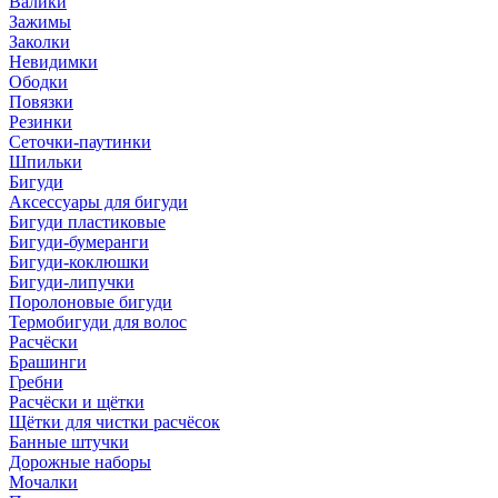
Валики
Зажимы
Заколки
Невидимки
Ободки
Повязки
Резинки
Сеточки-паутинки
Шпильки
Бигуди
Аксессуары для бигуди
Бигуди пластиковые
Бигуди-бумеранги
Бигуди-коклюшки
Бигуди-липучки
Поролоновые бигуди
Термобигуди для волос
Расчёски
Брашинги
Гребни
Расчёски и щётки
Щётки для чистки расчёсок
Банные штучки
Дорожные наборы
Мочалки