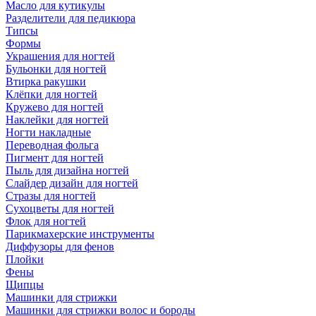
Масло для кутикулы
Разделители для педикюра
Типсы
Формы
Украшения для ногтей
Бульонки для ногтей
Втирка ракушки
Клёпки для ногтей
Кружево для ногтей
Наклейки для ногтей
Ногти накладные
Переводная фольга
Пигмент для ногтей
Пыль для дизайна ногтей
Слайдер дизайн для ногтей
Стразы для ногтей
Сухоцветы для ногтей
Флок для ногтей
Парикмахерские инструменты
Диффузоры для фенов
Плойки
Фены
Щипцы
Машинки для стрижки
Машинки для стрижки волос и бороды