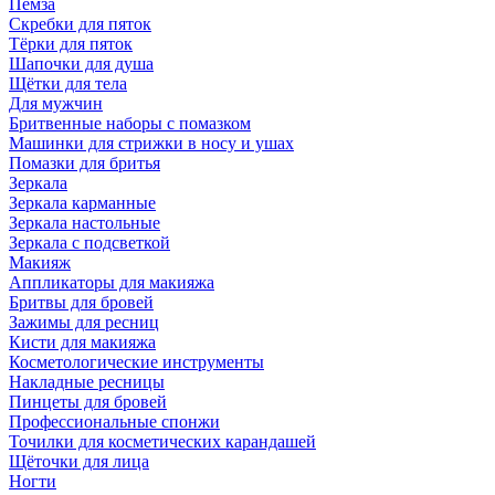
Пемза
Скребки для пяток
Тёрки для пяток
Шапочки для душа
Щётки для тела
Для мужчин
Бритвенные наборы с помазком
Машинки для стрижки в носу и ушах
Помазки для бритья
Зеркала
Зеркала карманные
Зеркала настольные
Зеркала с подсветкой
Макияж
Аппликаторы для макияжа
Бритвы для бровей
Зажимы для ресниц
Кисти для макияжа
Косметологические инструменты
Накладные ресницы
Пинцеты для бровей
Профессиональные спонжи
Точилки для косметических карандашей
Щёточки для лица
Ногти