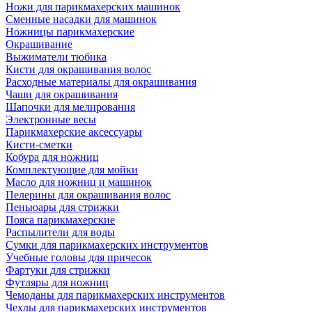
Ножи для парикмахерских машинок
Сменные насадки для машинок
Ножницы парикмахерские
Окрашивание
Выжиматели тюбика
Кисти для окрашивания волос
Расходные материалы для окрашивания
Чаши для окрашивания
Шапочки для мелирования
Электронные весы
Парикмахерские аксессуары
Кисти-сметки
Кобура для ножниц
Комплектующие для мойки
Масло для ножниц и машинок
Пелерины для окрашивания волос
Пеньюары для стрижки
Пояса парикмахерские
Распылители для воды
Сумки для парикмахерских инструментов
Учебные головы для причесок
Фартуки для стрижки
Футляры для ножниц
Чемоданы для парикмахерских инструментов
Чехлы для парикмахерских инструментов