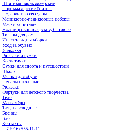
Штативы парикмахерские
Парикмахерские бритвы
Подарки и аксессуары
Маникюрно-педикюрные наборы
Маски защитные
Ножницы канцелярские, бытовые
Товары для дома
Инвентарь для уборки
Уход за обувью
Упаковка
Рюкзаки и сумки
Косметички
Сумки для спорта и путешествий
Школа
Мешки для обуви
Пеналы школьные
Рюкзаки
Фартуки для детского творчества
Тело
Массажёры
Тату переводные
Бренды
Блог
Контакты
+7 (916) 555-11-11