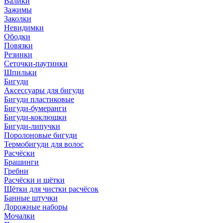
Валики
Зажимы
Заколки
Невидимки
Ободки
Повязки
Резинки
Сеточки-паутинки
Шпильки
Бигуди
Аксессуары для бигуди
Бигуди пластиковые
Бигуди-бумеранги
Бигуди-коклюшки
Бигуди-липучки
Поролоновые бигуди
Термобигуди для волос
Расчёски
Брашинги
Гребни
Расчёски и щётки
Щётки для чистки расчёсок
Банные штучки
Дорожные наборы
Мочалки