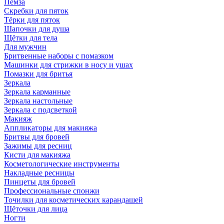
Пемза
Скребки для пяток
Тёрки для пяток
Шапочки для душа
Щётки для тела
Для мужчин
Бритвенные наборы с помазком
Машинки для стрижки в носу и ушах
Помазки для бритья
Зеркала
Зеркала карманные
Зеркала настольные
Зеркала с подсветкой
Макияж
Аппликаторы для макияжа
Бритвы для бровей
Зажимы для ресниц
Кисти для макияжа
Косметологические инструменты
Накладные ресницы
Пинцеты для бровей
Профессиональные спонжи
Точилки для косметических карандашей
Щёточки для лица
Ногти