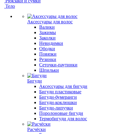
Рюкзаки и сумки
Тело
Аксессуары для волос
Валики
Зажимы
Заколки
Невидимки
Ободки
Повязки
Резинки
Сеточки-паутинки
Шпильки
Бигуди
Аксессуары для бигуди
Бигуди пластиковые
Бигуди-бумеранги
Бигуди-коклюшки
Бигуди-липучки
Поролоновые бигуди
Термобигуди для волос
Расчёски