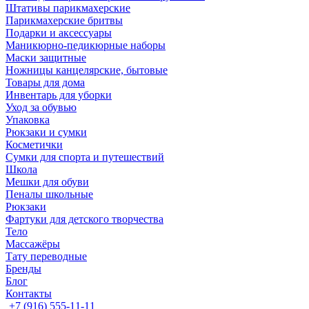
Штативы парикмахерские
Парикмахерские бритвы
Подарки и аксессуары
Маникюрно-педикюрные наборы
Маски защитные
Ножницы канцелярские, бытовые
Товары для дома
Инвентарь для уборки
Уход за обувью
Упаковка
Рюкзаки и сумки
Косметички
Сумки для спорта и путешествий
Школа
Мешки для обуви
Пеналы школьные
Рюкзаки
Фартуки для детского творчества
Тело
Массажёры
Тату переводные
Бренды
Блог
Контакты
+7 (916) 555-11-11