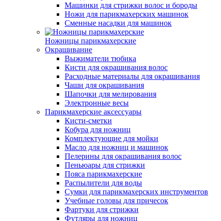
Машинки для стрижки волос и бороды
Ножи для парикмахерских машинок
Сменные насадки для машинок
Ножницы парикмахерские
Окрашивание
Выжиматели тюбика
Кисти для окрашивания волос
Расходные материалы для окрашивания
Чаши для окрашивания
Шапочки для мелирования
Электронные весы
Парикмахерские аксессуары
Кисти-сметки
Кобура для ножниц
Комплектующие для мойки
Масло для ножниц и машинок
Пелерины для окрашивания волос
Пеньюары для стрижки
Пояса парикмахерские
Распылители для воды
Сумки для парикмахерских инструментов
Учебные головы для причесок
Фартуки для стрижки
Футляры для ножниц