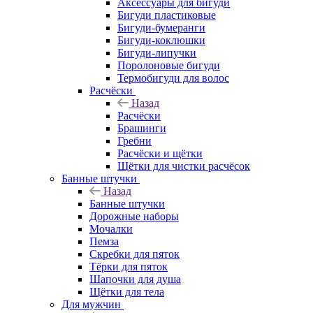
Аксессуары для бигуди
Бигуди пластиковые
Бигуди-бумеранги
Бигуди-коклюшки
Бигуди-липучки
Поролоновые бигуди
Термобигуди для волос
Расчёски
Назад
Расчёски
Брашинги
Гребни
Расчёски и щётки
Щётки для чистки расчёсок
Банные штучки
Назад
Банные штучки
Дорожные наборы
Мочалки
Пемза
Скребки для пяток
Тёрки для пяток
Шапочки для душа
Щётки для тела
Для мужчин