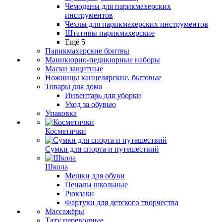
Чемоданы для парикмахерских
инструментов
Чехлы для парикмахерских инструментов
Штативы парикмахерские
Ещё 5
Парикмахерские бритвы
Маникюрно-педикюрные наборы
Маски защитные
Ножницы канцелярские, бытовые
Товары для дома
Инвентарь для уборки
Уход за обувью
Упаковка
Косметички
Сумки для спорта и путешествий
Школа
Мешки для обуви
Пеналы школьные
Рюкзаки
Фартуки для детского творчества
Массажёры
Тату переводные