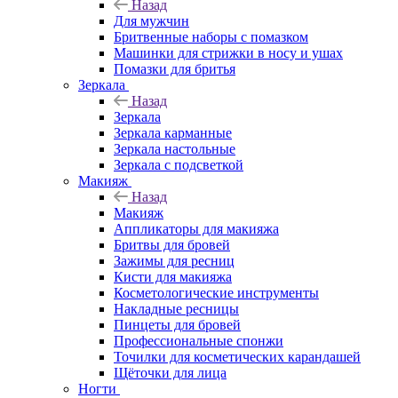
Назад
Для мужчин
Бритвенные наборы с помазком
Машинки для стрижки в носу и ушах
Помазки для бритья
Зеркала
Назад
Зеркала
Зеркала карманные
Зеркала настольные
Зеркала с подсветкой
Макияж
Назад
Макияж
Аппликаторы для макияжа
Бритвы для бровей
Зажимы для ресниц
Кисти для макияжа
Косметологические инструменты
Накладные ресницы
Пинцеты для бровей
Профессиональные спонжи
Точилки для косметических карандашей
Щёточки для лица
Ногти