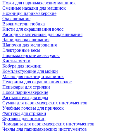
Ножи для парикмахерских машинок
Сменные насадки для машинок
Ножницы парикмахерские
Окрашивание
Выжиматели тюбика
Кисти для окрашивания волос
Расходные материалы для окрашивания
Чаши для окрашивания
Шапочки для мелирования
Электронные весы
Парикмахерские аксессуары
Кисти-сметки
Кобура для ножниц
Комплектующие для мойки
Масло для ножниц и машинок
Пелерины для окрашивания волос
Пеньюары для стрижки
Пояса парикмахерские
Распылители для воды
Сумки для парикмахерских инструментов
Учебные головы для причесок
Фартуки для стрижки
Футляры для ножниц
Чемоданы для парикмахерских инструментов
Чехлы для парикмахерских инструментов