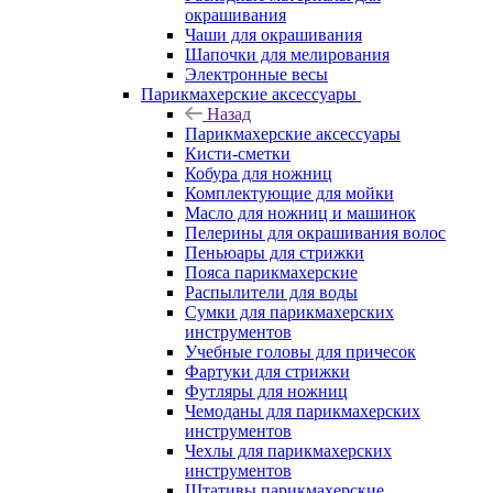
окрашивания
Чаши для окрашивания
Шапочки для мелирования
Электронные весы
Парикмахерские аксессуары
Назад
Парикмахерские аксессуары
Кисти-сметки
Кобура для ножниц
Комплектующие для мойки
Масло для ножниц и машинок
Пелерины для окрашивания волос
Пеньюары для стрижки
Пояса парикмахерские
Распылители для воды
Сумки для парикмахерских
инструментов
Учебные головы для причесок
Фартуки для стрижки
Футляры для ножниц
Чемоданы для парикмахерских
инструментов
Чехлы для парикмахерских
инструментов
Штативы парикмахерские