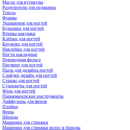
Масло для кутикулы
Разделители для педикюра
Типсы
Формы
Украшения для ногтей
Бульонки для ногтей
Втирка ракушки
Клёпки для ногтей
Кружево для ногтей
Наклейки для ногтей
Ногти накладные
Переводная фольга
Пигмент для ногтей
Пыль для дизайна ногтей
Слайдер дизайн для ногтей
Стразы для ногтей
Сухоцветы для ногтей
Флок для ногтей
Парикмахерские инструменты
Диффузоры для фенов
Плойки
Фены
Щипцы
Машинки для стрижки
Машинки для стрижки волос и бороды