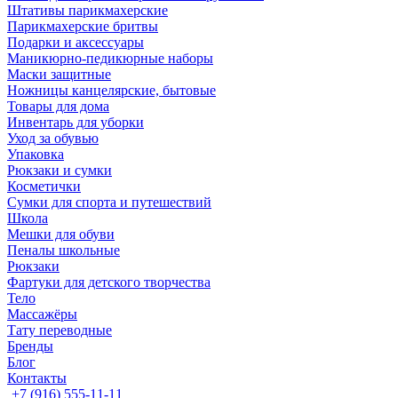
Штативы парикмахерские
Парикмахерские бритвы
Подарки и аксессуары
Маникюрно-педикюрные наборы
Маски защитные
Ножницы канцелярские, бытовые
Товары для дома
Инвентарь для уборки
Уход за обувью
Упаковка
Рюкзаки и сумки
Косметички
Сумки для спорта и путешествий
Школа
Мешки для обуви
Пеналы школьные
Рюкзаки
Фартуки для детского творчества
Тело
Массажёры
Тату переводные
Бренды
Блог
Контакты
+7 (916) 555-11-11