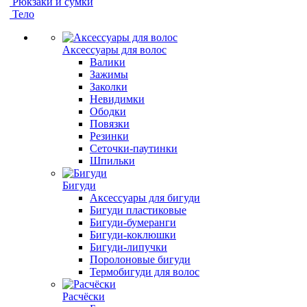
Рюкзаки и сумки
Тело
Аксессуары для волос
Валики
Зажимы
Заколки
Невидимки
Ободки
Повязки
Резинки
Сеточки-паутинки
Шпильки
Бигуди
Аксессуары для бигуди
Бигуди пластиковые
Бигуди-бумеранги
Бигуди-коклюшки
Бигуди-липучки
Поролоновые бигуди
Термобигуди для волос
Расчёски