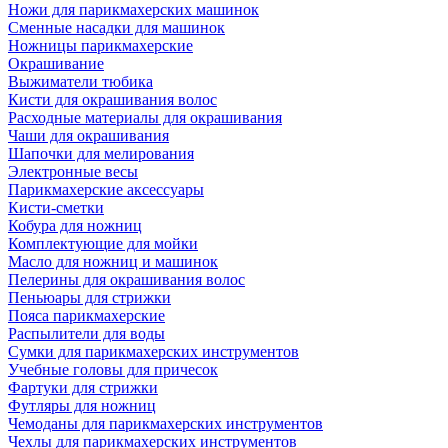
Ножи для парикмахерских машинок
Сменные насадки для машинок
Ножницы парикмахерские
Окрашивание
Выжиматели тюбика
Кисти для окрашивания волос
Расходные материалы для окрашивания
Чаши для окрашивания
Шапочки для мелирования
Электронные весы
Парикмахерские аксессуары
Кисти-сметки
Кобура для ножниц
Комплектующие для мойки
Масло для ножниц и машинок
Пелерины для окрашивания волос
Пеньюары для стрижки
Пояса парикмахерские
Распылители для воды
Сумки для парикмахерских инструментов
Учебные головы для причесок
Фартуки для стрижки
Футляры для ножниц
Чемоданы для парикмахерских инструментов
Чехлы для парикмахерских инструментов