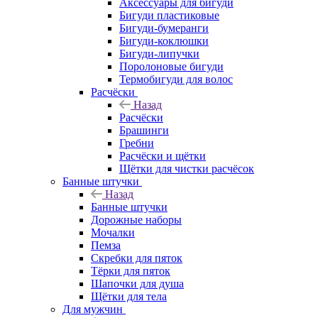
Аксессуары для бигуди
Бигуди пластиковые
Бигуди-бумеранги
Бигуди-коклюшки
Бигуди-липучки
Поролоновые бигуди
Термобигуди для волос
Расчёски
Назад
Расчёски
Брашинги
Гребни
Расчёски и щётки
Щётки для чистки расчёсок
Банные штучки
Назад
Банные штучки
Дорожные наборы
Мочалки
Пемза
Скребки для пяток
Тёрки для пяток
Шапочки для душа
Щётки для тела
Для мужчин