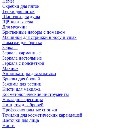
Пемза
Скребки для пяток
Тёрки для пяток
Шапочки для душа
Щётки для тела
Для мужчин
Бритвенные наборы с помазком
Машинки для стрижки в носу и ушах
Помазки для бритья
Зеркала
Зеркала карманные
Зеркала настольные
Зеркала с подсветкой
Макияж
Аппликаторы для макияжа
Бритвы для бровей
Зажимы для ресниц
Кисти для макияжа
Косметологические инструменты
Накладные ресницы
Пинцеты для бровей
Профессиональные спонжи
Точилки для косметических карандашей
Щёточки для лица
Ногти