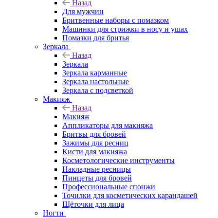
Назад
Для мужчин
Бритвенные наборы с помазком
Машинки для стрижки в носу и ушах
Помазки для бритья
Зеркала
Назад
Зеркала
Зеркала карманные
Зеркала настольные
Зеркала с подсветкой
Макияж
Назад
Макияж
Аппликаторы для макияжа
Бритвы для бровей
Зажимы для ресниц
Кисти для макияжа
Косметологические инструменты
Накладные ресницы
Пинцеты для бровей
Профессиональные спонжи
Точилки для косметических карандашей
Щёточки для лица
Ногти