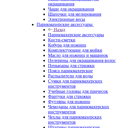
окрашивания
Чаши для окрашивания
Шапочки для мелирования
Электронные весы
Парикмахерские аксессуары
Назад
Парикмахерские аксессуары
Кисти-сметки
Кобура для ножниц
Комплектующие для мойки
Масло для ножниц и машинок
Пелерины для окрашивания волос
Пеньюары для стрижки
Пояса парикмахерские
Распылители для воды
Сумки для парикмахерских
инструментов
Учебные головы для причесок
Фартуки для стрижки
Футляры для ножниц
Чемоданы для парикмахерских
инструментов
Чехлы для парикмахерских
инструментов
Штативы парикмахерские