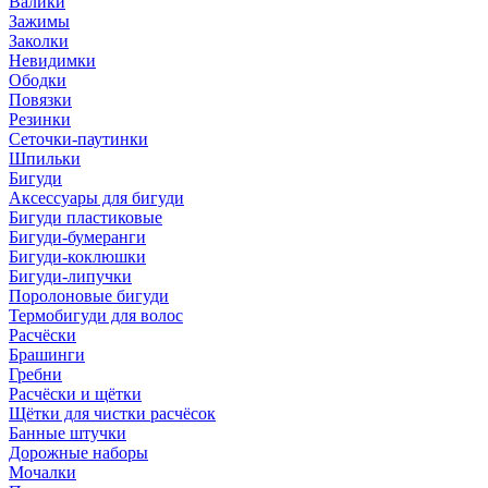
Валики
Зажимы
Заколки
Невидимки
Ободки
Повязки
Резинки
Сеточки-паутинки
Шпильки
Бигуди
Аксессуары для бигуди
Бигуди пластиковые
Бигуди-бумеранги
Бигуди-коклюшки
Бигуди-липучки
Поролоновые бигуди
Термобигуди для волос
Расчёски
Брашинги
Гребни
Расчёски и щётки
Щётки для чистки расчёсок
Банные штучки
Дорожные наборы
Мочалки