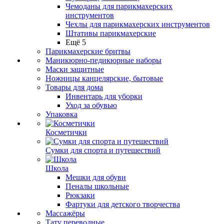
Чемоданы для парикмахерских
инструментов
Чехлы для парикмахерских инструментов
Штативы парикмахерские
Ещё 5
Парикмахерские бритвы
Маникюрно-педикюрные наборы
Маски защитные
Ножницы канцелярские, бытовые
Товары для дома
Инвентарь для уборки
Уход за обувью
Упаковка
Косметички
Сумки для спорта и путешествий
Школа
Мешки для обуви
Пеналы школьные
Рюкзаки
Фартуки для детского творчества
Массажёры
Тату переводные