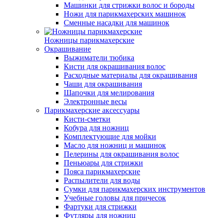
Машинки для стрижки волос и бороды
Ножи для парикмахерских машинок
Сменные насадки для машинок
Ножницы парикмахерские
Окрашивание
Выжиматели тюбика
Кисти для окрашивания волос
Расходные материалы для окрашивания
Чаши для окрашивания
Шапочки для мелирования
Электронные весы
Парикмахерские аксессуары
Кисти-сметки
Кобура для ножниц
Комплектующие для мойки
Масло для ножниц и машинок
Пелерины для окрашивания волос
Пеньюары для стрижки
Пояса парикмахерские
Распылители для воды
Сумки для парикмахерских инструментов
Учебные головы для причесок
Фартуки для стрижки
Футляры для ножниц