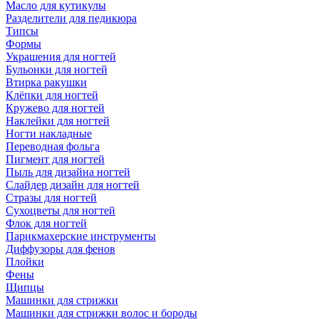
Масло для кутикулы
Разделители для педикюра
Типсы
Формы
Украшения для ногтей
Бульонки для ногтей
Втирка ракушки
Клёпки для ногтей
Кружево для ногтей
Наклейки для ногтей
Ногти накладные
Переводная фольга
Пигмент для ногтей
Пыль для дизайна ногтей
Слайдер дизайн для ногтей
Стразы для ногтей
Сухоцветы для ногтей
Флок для ногтей
Парикмахерские инструменты
Диффузоры для фенов
Плойки
Фены
Щипцы
Машинки для стрижки
Машинки для стрижки волос и бороды