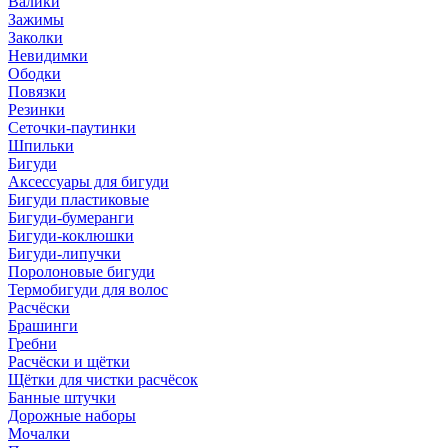
Валики
Зажимы
Заколки
Невидимки
Ободки
Повязки
Резинки
Сеточки-паутинки
Шпильки
Бигуди
Аксессуары для бигуди
Бигуди пластиковые
Бигуди-бумеранги
Бигуди-коклюшки
Бигуди-липучки
Поролоновые бигуди
Термобигуди для волос
Расчёски
Брашинги
Гребни
Расчёски и щётки
Щётки для чистки расчёсок
Банные штучки
Дорожные наборы
Мочалки