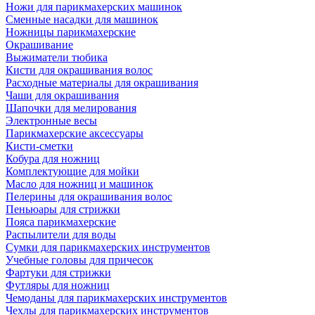
Ножи для парикмахерских машинок
Сменные насадки для машинок
Ножницы парикмахерские
Окрашивание
Выжиматели тюбика
Кисти для окрашивания волос
Расходные материалы для окрашивания
Чаши для окрашивания
Шапочки для мелирования
Электронные весы
Парикмахерские аксессуары
Кисти-сметки
Кобура для ножниц
Комплектующие для мойки
Масло для ножниц и машинок
Пелерины для окрашивания волос
Пеньюары для стрижки
Пояса парикмахерские
Распылители для воды
Сумки для парикмахерских инструментов
Учебные головы для причесок
Фартуки для стрижки
Футляры для ножниц
Чемоданы для парикмахерских инструментов
Чехлы для парикмахерских инструментов