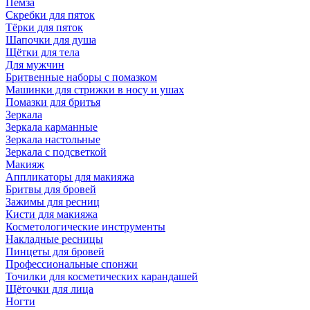
Пемза
Скребки для пяток
Тёрки для пяток
Шапочки для душа
Щётки для тела
Для мужчин
Бритвенные наборы с помазком
Машинки для стрижки в носу и ушах
Помазки для бритья
Зеркала
Зеркала карманные
Зеркала настольные
Зеркала с подсветкой
Макияж
Аппликаторы для макияжа
Бритвы для бровей
Зажимы для ресниц
Кисти для макияжа
Косметологические инструменты
Накладные ресницы
Пинцеты для бровей
Профессиональные спонжи
Точилки для косметических карандашей
Щёточки для лица
Ногти