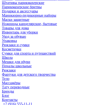
Штативы парикмахерские
Парикмахерские бритвы
Подарки и аксессуары
Маникюрно-педикюрные наборы
Маски защитные
Ножницы канцелярские, бытовые
Товары для дома
Инвентарь для уборки
Уход за обувью
Упаковка
Рюкзаки и сумки
Косметички
Сумки для спорта и путешествий
Школа
Мешки для обуви
Пеналы школьные
Рюкзаки
Фартуки для детского творчества
Тело
Массажёры
Тату переводные
Бренды
Блог
Контакты
+7 (916) 555-11-11