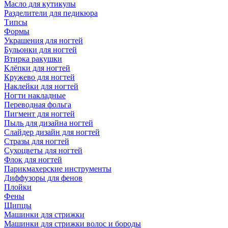
Масло для кутикулы
Разделители для педикюра
Типсы
Формы
Украшения для ногтей
Бульонки для ногтей
Втирка ракушки
Клёпки для ногтей
Кружево для ногтей
Наклейки для ногтей
Ногти накладные
Переводная фольга
Пигмент для ногтей
Пыль для дизайна ногтей
Слайдер дизайн для ногтей
Стразы для ногтей
Сухоцветы для ногтей
Флок для ногтей
Парикмахерские инструменты
Диффузоры для фенов
Плойки
Фены
Щипцы
Машинки для стрижки
Машинки для стрижки волос и бороды