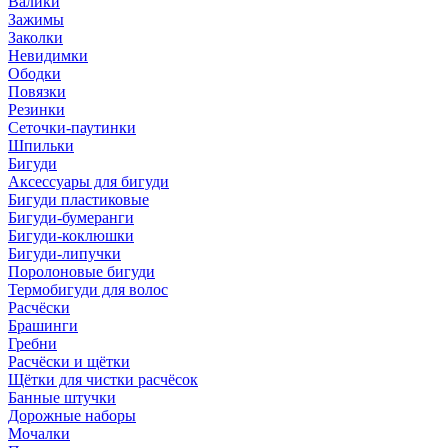
Валики
Зажимы
Заколки
Невидимки
Ободки
Повязки
Резинки
Сеточки-паутинки
Шпильки
Бигуди
Аксессуары для бигуди
Бигуди пластиковые
Бигуди-бумеранги
Бигуди-коклюшки
Бигуди-липучки
Поролоновые бигуди
Термобигуди для волос
Расчёски
Брашинги
Гребни
Расчёски и щётки
Щётки для чистки расчёсок
Банные штучки
Дорожные наборы
Мочалки