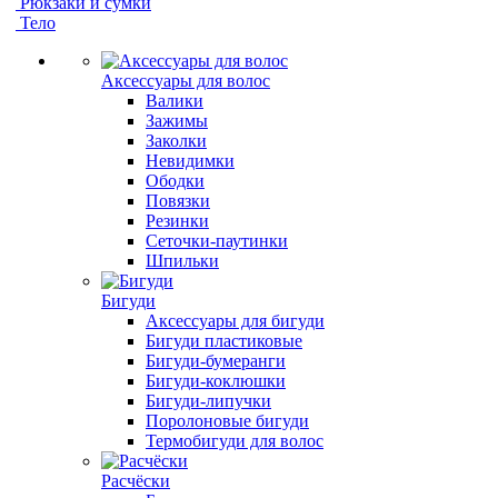
Рюкзаки и сумки
Тело
Аксессуары для волос
Валики
Зажимы
Заколки
Невидимки
Ободки
Повязки
Резинки
Сеточки-паутинки
Шпильки
Бигуди
Аксессуары для бигуди
Бигуди пластиковые
Бигуди-бумеранги
Бигуди-коклюшки
Бигуди-липучки
Поролоновые бигуди
Термобигуди для волос
Расчёски