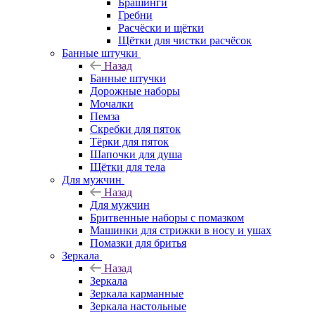
Брашинги
Гребни
Расчёски и щётки
Щётки для чистки расчёсок
Банные штучки
Назад
Банные штучки
Дорожные наборы
Мочалки
Пемза
Скребки для пяток
Тёрки для пяток
Шапочки для душа
Щётки для тела
Для мужчин
Назад
Для мужчин
Бритвенные наборы с помазком
Машинки для стрижки в носу и ушах
Помазки для бритья
Зеркала
Назад
Зеркала
Зеркала карманные
Зеркала настольные