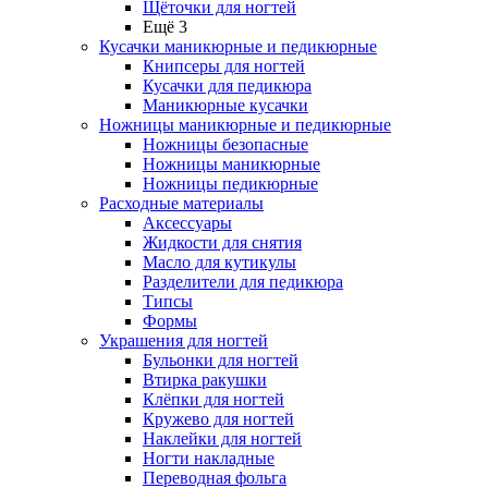
Щёточки для ногтей
Ещё 3
Кусачки маникюрные и педикюрные
Книпсеры для ногтей
Кусачки для педикюра
Маникюрные кусачки
Ножницы маникюрные и педикюрные
Ножницы безопасные
Ножницы маникюрные
Ножницы педикюрные
Расходные материалы
Аксессуары
Жидкости для снятия
Масло для кутикулы
Разделители для педикюра
Типсы
Формы
Украшения для ногтей
Бульонки для ногтей
Втирка ракушки
Клёпки для ногтей
Кружево для ногтей
Наклейки для ногтей
Ногти накладные
Переводная фольга