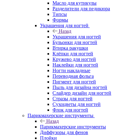
Масло для кутикулы
Разделители для педикюра
Типсы
Формы
Украшения для ногтей
Назад
Украшения для ногтей
Бульонки для ногтей
Втирка ракушки
Клёпки для ногтей
Кружево для ногтей
Наклейки для ногтей
Ногти накладные
Переводная фольга
Пигмент для ногтей
Пыль для дизайна ногтей
Слайдер дизайн для ногтей
Стразы для ногтей
Сухоцветы для ногтей
Флок для ногтей
Парикмахерские инструменты
Назад
Парикмахерские инструменты
Диффузоры для фенов
Плойки