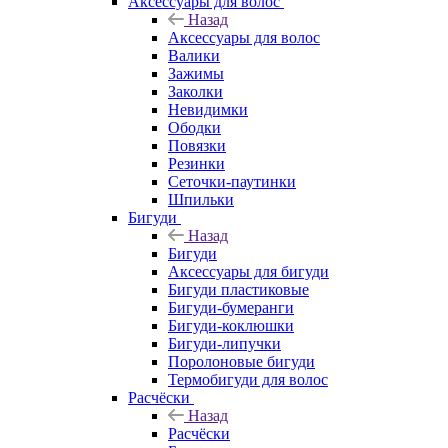
Аксессуары для волос
Назад
Аксессуары для волос
Валики
Зажимы
Заколки
Невидимки
Ободки
Повязки
Резинки
Сеточки-паутинки
Шпильки
Бигуди
Назад
Бигуди
Аксессуары для бигуди
Бигуди пластиковые
Бигуди-бумеранги
Бигуди-коклюшки
Бигуди-липучки
Поролоновые бигуди
Термобигуди для волос
Расчёски
Назад
Расчёски