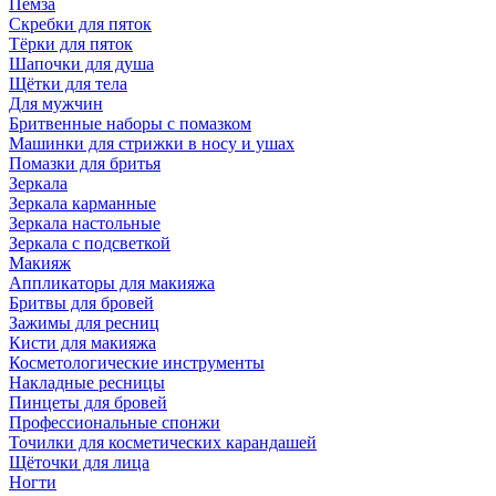
Пемза
Скребки для пяток
Тёрки для пяток
Шапочки для душа
Щётки для тела
Для мужчин
Бритвенные наборы с помазком
Машинки для стрижки в носу и ушах
Помазки для бритья
Зеркала
Зеркала карманные
Зеркала настольные
Зеркала с подсветкой
Макияж
Аппликаторы для макияжа
Бритвы для бровей
Зажимы для ресниц
Кисти для макияжа
Косметологические инструменты
Накладные ресницы
Пинцеты для бровей
Профессиональные спонжи
Точилки для косметических карандашей
Щёточки для лица
Ногти