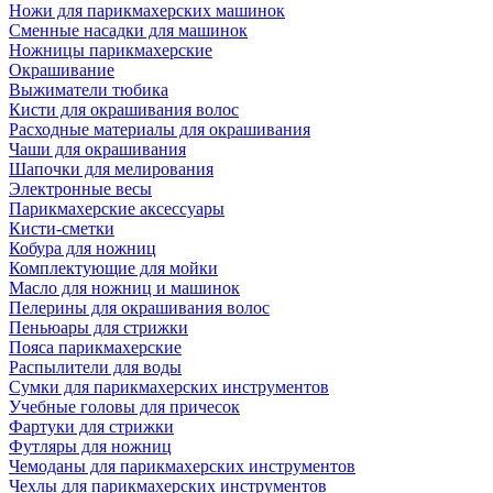
Ножи для парикмахерских машинок
Сменные насадки для машинок
Ножницы парикмахерские
Окрашивание
Выжиматели тюбика
Кисти для окрашивания волос
Расходные материалы для окрашивания
Чаши для окрашивания
Шапочки для мелирования
Электронные весы
Парикмахерские аксессуары
Кисти-сметки
Кобура для ножниц
Комплектующие для мойки
Масло для ножниц и машинок
Пелерины для окрашивания волос
Пеньюары для стрижки
Пояса парикмахерские
Распылители для воды
Сумки для парикмахерских инструментов
Учебные головы для причесок
Фартуки для стрижки
Футляры для ножниц
Чемоданы для парикмахерских инструментов
Чехлы для парикмахерских инструментов