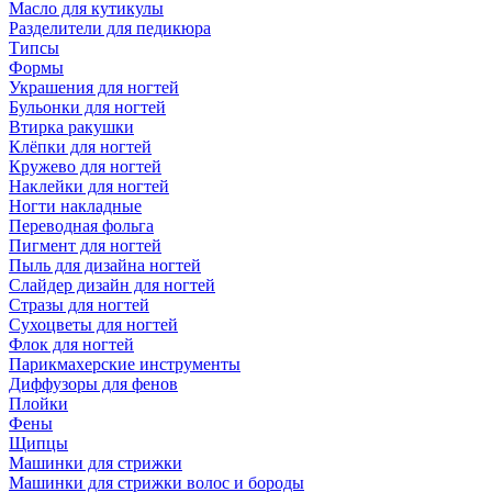
Масло для кутикулы
Разделители для педикюра
Типсы
Формы
Украшения для ногтей
Бульонки для ногтей
Втирка ракушки
Клёпки для ногтей
Кружево для ногтей
Наклейки для ногтей
Ногти накладные
Переводная фольга
Пигмент для ногтей
Пыль для дизайна ногтей
Слайдер дизайн для ногтей
Стразы для ногтей
Сухоцветы для ногтей
Флок для ногтей
Парикмахерские инструменты
Диффузоры для фенов
Плойки
Фены
Щипцы
Машинки для стрижки
Машинки для стрижки волос и бороды