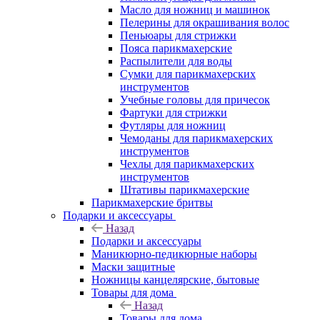
Масло для ножниц и машинок
Пелерины для окрашивания волос
Пеньюары для стрижки
Пояса парикмахерские
Распылители для воды
Сумки для парикмахерских
инструментов
Учебные головы для причесок
Фартуки для стрижки
Футляры для ножниц
Чемоданы для парикмахерских
инструментов
Чехлы для парикмахерских
инструментов
Штативы парикмахерские
Парикмахерские бритвы
Подарки и аксессуары
Назад
Подарки и аксессуары
Маникюрно-педикюрные наборы
Маски защитные
Ножницы канцелярские, бытовые
Товары для дома
Назад
Товары для дома