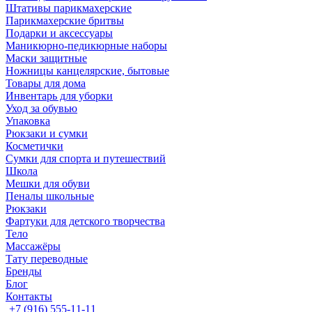
Штативы парикмахерские
Парикмахерские бритвы
Подарки и аксессуары
Маникюрно-педикюрные наборы
Маски защитные
Ножницы канцелярские, бытовые
Товары для дома
Инвентарь для уборки
Уход за обувью
Упаковка
Рюкзаки и сумки
Косметички
Сумки для спорта и путешествий
Школа
Мешки для обуви
Пеналы школьные
Рюкзаки
Фартуки для детского творчества
Тело
Массажёры
Тату переводные
Бренды
Блог
Контакты
+7 (916) 555-11-11