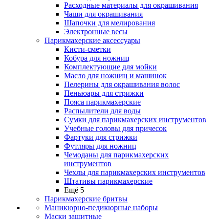
Расходные материалы для окрашивания
Чаши для окрашивания
Шапочки для мелирования
Электронные весы
Парикмахерские аксессуары
Кисти-сметки
Кобура для ножниц
Комплектующие для мойки
Масло для ножниц и машинок
Пелерины для окрашивания волос
Пеньюары для стрижки
Пояса парикмахерские
Распылители для воды
Сумки для парикмахерских инструментов
Учебные головы для причесок
Фартуки для стрижки
Футляры для ножниц
Чемоданы для парикмахерских
инструментов
Чехлы для парикмахерских инструментов
Штативы парикмахерские
Ещё 5
Парикмахерские бритвы
Маникюрно-педикюрные наборы
Маски защитные