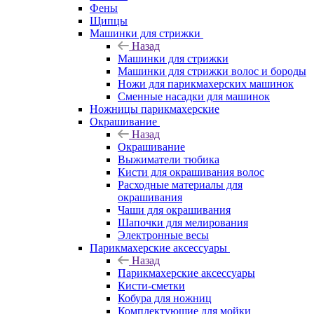
Фены
Щипцы
Машинки для стрижки
Назад
Машинки для стрижки
Машинки для стрижки волос и бороды
Ножи для парикмахерских машинок
Сменные насадки для машинок
Ножницы парикмахерские
Окрашивание
Назад
Окрашивание
Выжиматели тюбика
Кисти для окрашивания волос
Расходные материалы для
окрашивания
Чаши для окрашивания
Шапочки для мелирования
Электронные весы
Парикмахерские аксессуары
Назад
Парикмахерские аксессуары
Кисти-сметки
Кобура для ножниц
Комплектующие для мойки