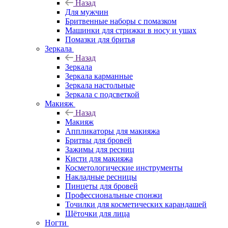
Назад
Для мужчин
Бритвенные наборы с помазком
Машинки для стрижки в носу и ушах
Помазки для бритья
Зеркала
Назад
Зеркала
Зеркала карманные
Зеркала настольные
Зеркала с подсветкой
Макияж
Назад
Макияж
Аппликаторы для макияжа
Бритвы для бровей
Зажимы для ресниц
Кисти для макияжа
Косметологические инструменты
Накладные ресницы
Пинцеты для бровей
Профессиональные спонжи
Точилки для косметических карандашей
Щёточки для лица
Ногти