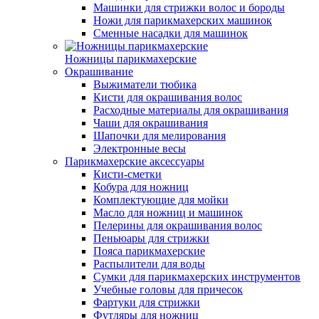
Машинки для стрижки волос и бороды
Ножи для парикмахерских машинок
Сменные насадки для машинок
Ножницы парикмахерские
Окрашивание
Выжиматели тюбика
Кисти для окрашивания волос
Расходные материалы для окрашивания
Чаши для окрашивания
Шапочки для мелирования
Электронные весы
Парикмахерские аксессуары
Кисти-сметки
Кобура для ножниц
Комплектующие для мойки
Масло для ножниц и машинок
Пелерины для окрашивания волос
Пеньюары для стрижки
Пояса парикмахерские
Распылители для воды
Сумки для парикмахерских инструментов
Учебные головы для причесок
Фартуки для стрижки
Футляры для ножниц