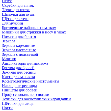
Пемза
Скребки для пяток
Тёрки для пяток
Шапочки для душа
Щётки для тела
Для мужчин
Бритвенные наборы с помазком
Машинки для стрижки в носу и ушах
Помазки для бритья
Зеркала
Зеркала карманные
Зеркала настольные
Зеркала с подсветкой
Макияж
Аппликаторы для макияжа
Бритвы для бровей
Зажимы для ресниц
Кисти для макияжа
Косметологические инструменты
Накладные ресницы
Пинцеты для бровей
Профессиональные спонжи
Точилки для косметических карандашей
Щёточки для лица
Ногти