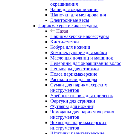
окрашивания
Чаши для окрашивания
Шапочки для мелирования
Электронные весы
Парикмахерские аксессуары
Назад
Парикмахерские аксессуары
Кисти-сметки
Кобура для ножниц
Комплектующие для мойки
Масло для ножниц и машинок
Пелерины для окрашивания волос
Пеньюары для стрижки
Пояса парикмахерские
Распылители для воды
Сумки для парикмахерских
инструментов
Учебные головы для причесок
Фартуки для стрижки
Футляры для ножниц
Чемоданы для парикмахерских
инструментов
Чехлы для парикмахерских
инструментов
Штативы парикмахерские