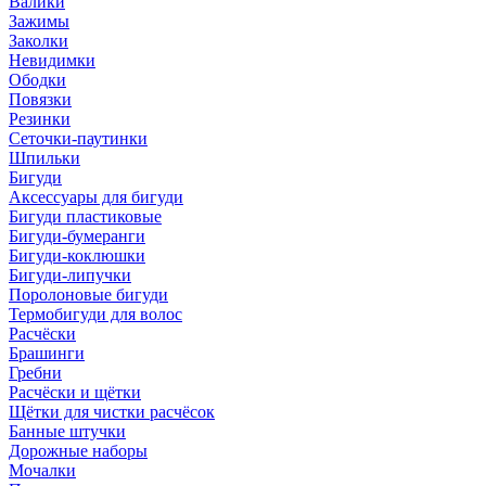
Валики
Зажимы
Заколки
Невидимки
Ободки
Повязки
Резинки
Сеточки-паутинки
Шпильки
Бигуди
Аксессуары для бигуди
Бигуди пластиковые
Бигуди-бумеранги
Бигуди-коклюшки
Бигуди-липучки
Поролоновые бигуди
Термобигуди для волос
Расчёски
Брашинги
Гребни
Расчёски и щётки
Щётки для чистки расчёсок
Банные штучки
Дорожные наборы
Мочалки