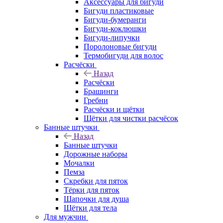
Аксессуары для бигуди
Бигуди пластиковые
Бигуди-бумеранги
Бигуди-коклюшки
Бигуди-липучки
Поролоновые бигуди
Термобигуди для волос
Расчёски
Назад
Расчёски
Брашинги
Гребни
Расчёски и щётки
Щётки для чистки расчёсок
Банные штучки
Назад
Банные штучки
Дорожные наборы
Мочалки
Пемза
Скребки для пяток
Тёрки для пяток
Шапочки для душа
Щётки для тела
Для мужчин