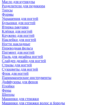
Масло для кутикулы
Разделители для педикюра
Типсы
Формы
Украшения для ногтей
Бульонки для ногтей
Втирка ракушки
Клёпки для ногтей
Кружево для ногтей
Наклейки для ногтей
Ногти накладные
Переводная фольга
Пигмент для ногтей
Пыль для дизайна ногтей
Слайдер дизайн для ногтей
Стразы для ногтей
Сухоцветы для ногтей
Флок для ногтей
Парикмахерские инструменты
Диффузоры для фенов
Плойки
Фены
Щипцы
Машинки для стрижки
Машинки для стрижки волос и бороды