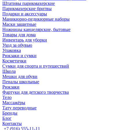
Штативы парикмахерские
Парикмахерские бритвы
Подарки и аксессуары
Маникюрно-педикюрные наборы
Маски защитные
Ножницы канцелярские, бытовые
Товары для дома
Инвентарь для уборки
Уход за обувью
Упаковка
Рюкзаки и сумки
Косметички
Сумки для спорта и путешествий
Школа
Мешки для обуви
Пеналы школьные
Рюкзаки
Фартуки для детского творчества
Тело
Массажёры
Тату переводные
Бренды
Блог
Контакты
+7 (916) 555-11-11