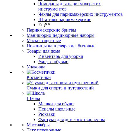
Чемоданы для парикмахерских
инструментов
Чехлы для парикмахерских инструментов
Штативы парикмахерские
Ещё 5
Парикмахерские бритвы
Маникюрно-педикюрные наборы
Маски защитные
Ножницы канцелярские, бытовые
Товары для дома
Инвентарь для уборки
Уход за обувью
Упаковка
Косметички
Сумки для спорта и путешествий
Школа
Мешки для обуви
Пеналы школьные
Рюкзаки
Фартуки для детского творчества
Массажёры
Тату переводные