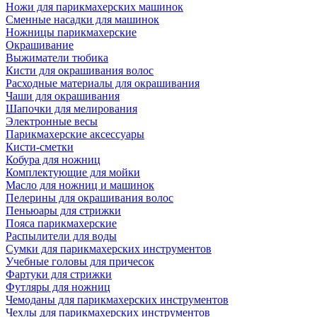
Ножи для парикмахерских машинок
Сменные насадки для машинок
Ножницы парикмахерские
Окрашивание
Выжиматели тюбика
Кисти для окрашивания волос
Расходные материалы для окрашивания
Чаши для окрашивания
Шапочки для мелирования
Электронные весы
Парикмахерские аксессуары
Кисти-сметки
Кобура для ножниц
Комплектующие для мойки
Масло для ножниц и машинок
Пелерины для окрашивания волос
Пеньюары для стрижки
Пояса парикмахерские
Распылители для воды
Сумки для парикмахерских инструментов
Учебные головы для причесок
Фартуки для стрижки
Футляры для ножниц
Чемоданы для парикмахерских инструментов
Чехлы для парикмахерских инструментов