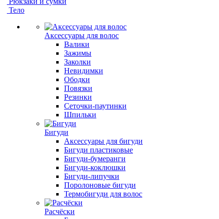
Рюкзаки и сумки
Тело
Аксессуары для волос
Валики
Зажимы
Заколки
Невидимки
Ободки
Повязки
Резинки
Сеточки-паутинки
Шпильки
Бигуди
Аксессуары для бигуди
Бигуди пластиковые
Бигуди-бумеранги
Бигуди-коклюшки
Бигуди-липучки
Поролоновые бигуди
Термобигуди для волос
Расчёски