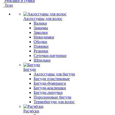
Рюкзаки и сумки
Тело
Аксессуары для волос
Валики
Зажимы
Заколки
Невидимки
Ободки
Повязки
Резинки
Сеточки-паутинки
Шпильки
Бигуди
Аксессуары для бигуди
Бигуди пластиковые
Бигуди-бумеранги
Бигуди-коклюшки
Бигуди-липучки
Поролоновые бигуди
Термобигуди для волос
Расчёски