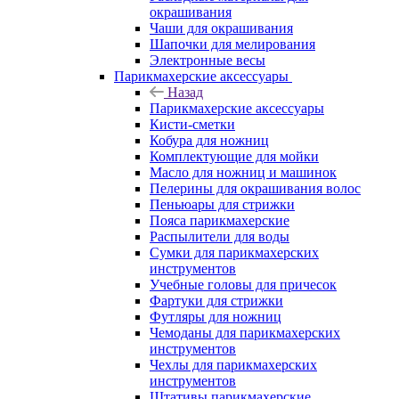
окрашивания
Чаши для окрашивания
Шапочки для мелирования
Электронные весы
Парикмахерские аксессуары
Назад
Парикмахерские аксессуары
Кисти-сметки
Кобура для ножниц
Комплектующие для мойки
Масло для ножниц и машинок
Пелерины для окрашивания волос
Пеньюары для стрижки
Пояса парикмахерские
Распылители для воды
Сумки для парикмахерских
инструментов
Учебные головы для причесок
Фартуки для стрижки
Футляры для ножниц
Чемоданы для парикмахерских
инструментов
Чехлы для парикмахерских
инструментов
Штативы парикмахерские