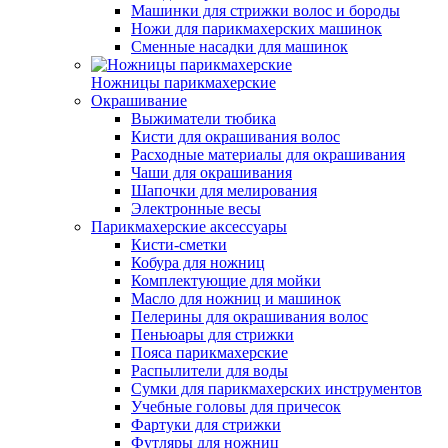
Машинки для стрижки волос и бороды
Ножи для парикмахерских машинок
Сменные насадки для машинок
Ножницы парикмахерские
Окрашивание
Выжиматели тюбика
Кисти для окрашивания волос
Расходные материалы для окрашивания
Чаши для окрашивания
Шапочки для мелирования
Электронные весы
Парикмахерские аксессуары
Кисти-сметки
Кобура для ножниц
Комплектующие для мойки
Масло для ножниц и машинок
Пелерины для окрашивания волос
Пеньюары для стрижки
Пояса парикмахерские
Распылители для воды
Сумки для парикмахерских инструментов
Учебные головы для причесок
Фартуки для стрижки
Футляры для ножниц