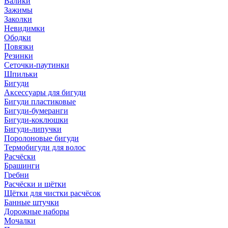
Валики
Зажимы
Заколки
Невидимки
Ободки
Повязки
Резинки
Сеточки-паутинки
Шпильки
Бигуди
Аксессуары для бигуди
Бигуди пластиковые
Бигуди-бумеранги
Бигуди-коклюшки
Бигуди-липучки
Поролоновые бигуди
Термобигуди для волос
Расчёски
Брашинги
Гребни
Расчёски и щётки
Щётки для чистки расчёсок
Банные штучки
Дорожные наборы
Мочалки