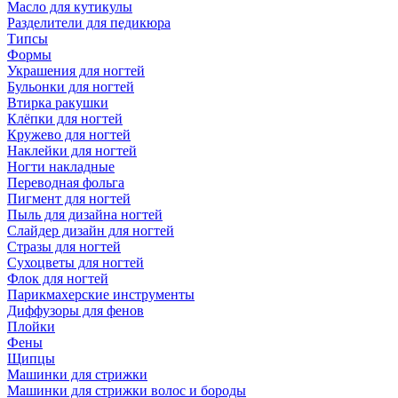
Масло для кутикулы
Разделители для педикюра
Типсы
Формы
Украшения для ногтей
Бульонки для ногтей
Втирка ракушки
Клёпки для ногтей
Кружево для ногтей
Наклейки для ногтей
Ногти накладные
Переводная фольга
Пигмент для ногтей
Пыль для дизайна ногтей
Слайдер дизайн для ногтей
Стразы для ногтей
Сухоцветы для ногтей
Флок для ногтей
Парикмахерские инструменты
Диффузоры для фенов
Плойки
Фены
Щипцы
Машинки для стрижки
Машинки для стрижки волос и бороды