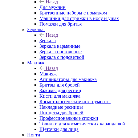
Назад
Для мужчин
Бритвенные наборы с помазком
Машинки для стрижки в носу и ушах
Помазки для бритья
Зеркала
Назад
Зеркала
Зеркала карманные
Зеркала настольные
Зеркала с подсветкой
Макияж
Назад
Макияж
Аппликаторы для макияжа
Бритвы для бровей
Зажимы для ресниц
Кисти для макияжа
Косметологические инструменты
Накладные ресницы
Пинцеты для бровей
Профессиональные спонжи
Точилки для косметических карандашей
Щёточки для лица
Ногти