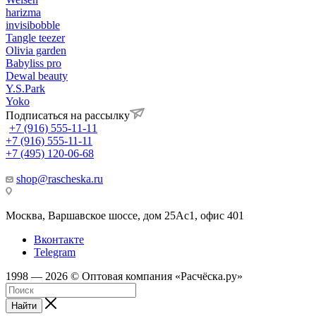
harizma
invisibobble
Tangle teezer
Olivia garden
Babyliss pro
Dewal beauty
Y.S.Park
Yoko
Подписаться на рассылку
+7 (916) 555-11-11
+7 (916) 555-11-11
+7 (495) 120-06-68
shop@rascheska.ru
Москва, Варшавское шоссе, дом 25Аc1, офис 401
Вконтакте
Telegram
1998 — 2026 © Оптовая компания «Расчёска.ру»
Найти