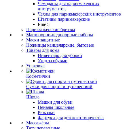
Чемоданы для парикмахерских
инструментов
Чехлы для парикмахерских инструментов
Штативы парикмахерские
Ещё 5
Парикмахерские бритвы
Маникюрно-педикюрные наборы
Маски защитные
Ножницы канцелярские, бытовые
Товары для дома
Инвентарь для уборки
Уход за обувью
Упаковка
Косметички
Сумки для спорта и путешествий
Школа
Мешки для обуви
Пеналы школьные
Рюкзаки
Фартуки для детского творчества
Массажёры
Тату переводные