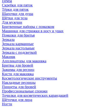
Пемза
Скребки для пяток
Тёрки для пяток
Шапочки для душа
Щётки для тела
Для мужчин
Бритвенные наборы с помазком
Машинки для стрижки в носу и ушах
Помазки для бритья
Зеркала
Зеркала карманные
Зеркала настольные
Зеркала с подсветкой
Макияж
Аппликаторы для макияжа
Бритвы для бровей
Зажимы для ресниц
Кисти для макияжа
Косметологические инструменты
Накладные ресницы
Пинцеты для бровей
Профессиональные спонжи
Точилки для косметических карандашей
Щёточки для лица
Ногти