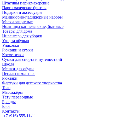
Штативы парикмахерские
Парикмахерские бритвы
Подарки и аксессуары
Маникюрно-педикюрные наборы
Маски защитные
Ножницы канцелярские, бытовые
Товары для дома
Инвентарь для уборки
Уход за обувью
Упаковка
Рюкзаки и сумки
Косметички
Сумки для спорта и путешествий
Школа
Мешки для обуви
Пеналы школьные
Рюкзаки
Фартуки для детского творчества
Тело
Массажёры
Тату переводные
Бренды
Блог
Контакты
+7 (916) 555-11-11