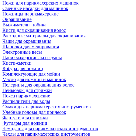
Ножи для парикмахерских машинок
Сменные насадки для машинок
Ножницы парикмахерские
Окрашивание
Выжиматели тюбика
Кисти для окрашивания волос
Расходные материалы для окрашивания
Чаши для окрашивания
Шапочки для мелирования
Электронные весы
Парикмахерские аксессуары
Кисти-сметки
Кобура для ножниц
Комплектующие для мойки
Масло для ножниц и машинок
Пелерины для окрашивания волос
Пеньюары для стрижки
Пояса парикмахерские
Распылители для воды
Сумки для парикмахерских инструментов
Учебные головы для причесок
Фартуки для стрижки
Футляры для ножниц
Чемоданы для парикмахерских инструментов
Чехлы для парикмахерских инструментов