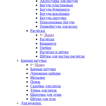
Аксессуары для бигуди
Бигуди пластиковые
Бигуди-бумеранги
Бигуди-коклюшки
Бигуди-липучки
Поролоновые бигуди
Термобигуди для волос
Расчёски
Назад
Расчёски
Брашинги
Гребни
Расчёски и щётки
Щётки для чистки расчёсок
Банные штучки
Назад
Банные штучки
Дорожные наборы
Мочалки
Пемза
Скребки для пяток
Тёрки для пяток
Шапочки для душа
Щётки для тела
Для мужчин