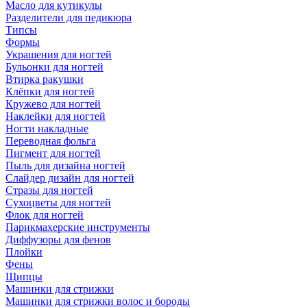
Масло для кутикулы
Разделители для педикюра
Типсы
Формы
Украшения для ногтей
Бульонки для ногтей
Втирка ракушки
Клёпки для ногтей
Кружево для ногтей
Наклейки для ногтей
Ногти накладные
Переводная фольга
Пигмент для ногтей
Пыль для дизайна ногтей
Слайдер дизайн для ногтей
Стразы для ногтей
Сухоцветы для ногтей
Флок для ногтей
Парикмахерские инструменты
Диффузоры для фенов
Плойки
Фены
Щипцы
Машинки для стрижки
Машинки для стрижки волос и бороды