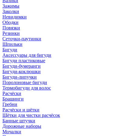
Валики
Зажимы
Заколки
Невидимки
Ободки
Повязки
Резинки
Сеточки-паутинки
Шпильки
Бигуди
Аксессуары для бигуди
Бигуди пластиковые
Бигуди-бумеранги
Бигуди-коклюшки
Бигуди-липучки
Поролоновые бигуди
Термобигуди для волос
Расчёски
Брашинги
Гребни
Расчёски и щётки
Щётки для чистки расчёсок
Банные штучки
Дорожные наборы
Мочалки