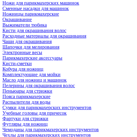
Ножи для парикмахерских машинок
Сменные насадки для машинок
Ножницы парикмахерские
Окрашивание
Выжиматели тюбика
Кисти для окрашивания волос
Расходные материалы для окрашивания
Чаши для окрашивания
Шапочки для мелирования
Электронные весы
Парикмахерские аксессуары
Кисти-сметки
Кобура для ножниц
Комплектующие для мойки
Масло для ножниц и машинок
Пелерины для окрашивания волос
Пеньюары для стрижки
Пояса парикмахерские
Распылители для воды
Сумки для парикмахерских инструментов
Учебные головы для причесок
Фартуки для стрижки
Футляры для ножниц
Чемоданы для парикмахерских инструментов
Чехлы для парикмахерских инструментов