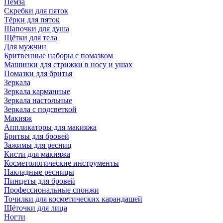
Пемза
Скребки для пяток
Тёрки для пяток
Шапочки для душа
Щётки для тела
Для мужчин
Бритвенные наборы с помазком
Машинки для стрижки в носу и ушах
Помазки для бритья
Зеркала
Зеркала карманные
Зеркала настольные
Зеркала с подсветкой
Макияж
Аппликаторы для макияжа
Бритвы для бровей
Зажимы для ресниц
Кисти для макияжа
Косметологические инструменты
Накладные ресницы
Пинцеты для бровей
Профессиональные спонжи
Точилки для косметических карандашей
Щёточки для лица
Ногти