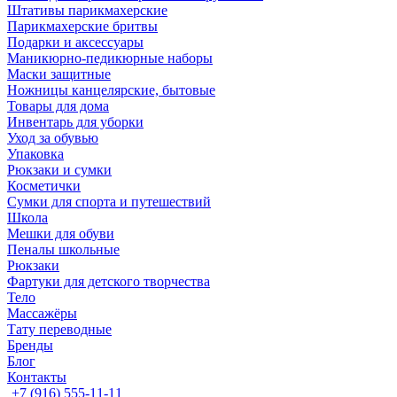
Штативы парикмахерские
Парикмахерские бритвы
Подарки и аксессуары
Маникюрно-педикюрные наборы
Маски защитные
Ножницы канцелярские, бытовые
Товары для дома
Инвентарь для уборки
Уход за обувью
Упаковка
Рюкзаки и сумки
Косметички
Сумки для спорта и путешествий
Школа
Мешки для обуви
Пеналы школьные
Рюкзаки
Фартуки для детского творчества
Тело
Массажёры
Тату переводные
Бренды
Блог
Контакты
+7 (916) 555-11-11