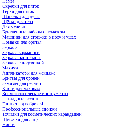
Пемза
Скребки для пяток
Тёрки для пяток
Шапочки для душа
Щётки для тела
Для мужчин
Бритвенные наборы с помазком
Машинки для стрижки в носу и ушах
Помазки для бритья
Зеркала
Зеркала карманные
Зеркала настольные
Зеркала с подсветкой
Макияж
Аппликаторы для макияжа
Бритвы для бровей
Зажимы для ресниц
Кисти для макияжа
Косметологические инструменты
Накладные ресницы
Пинцеты для бровей
Профессиональные спонжи
Точилки для косметических карандашей
Щёточки для лица
Ногти