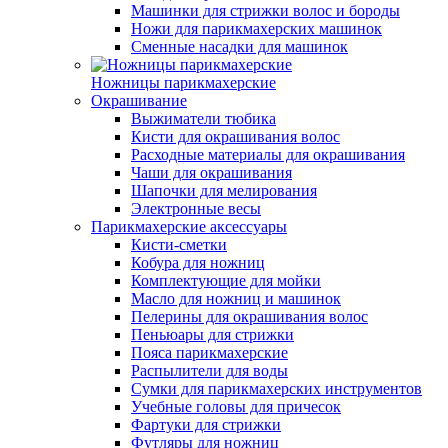
Машинки для стрижки волос и бороды
Ножи для парикмахерских машинок
Сменные насадки для машинок
Ножницы парикмахерские
Окрашивание
Выжиматели тюбика
Кисти для окрашивания волос
Расходные материалы для окрашивания
Чаши для окрашивания
Шапочки для мелирования
Электронные весы
Парикмахерские аксессуары
Кисти-сметки
Кобура для ножниц
Комплектующие для мойки
Масло для ножниц и машинок
Пелерины для окрашивания волос
Пеньюары для стрижки
Пояса парикмахерские
Распылители для воды
Сумки для парикмахерских инструментов
Учебные головы для причесок
Фартуки для стрижки
Футляры для ножниц