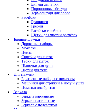
Бигуди-липучки
Поролоновые бигуди
Термобигуди для волос
Расчёски
Брашинги
Гребни
Расчёски и щётки
Щётки для чистки расчёсок
Банные штучки
Дорожные наборы
Мочалки
Пемза
Скребки для пяток
Тёрки для пяток
Шапочки для душа
Щётки для тела
Для мужчин
Бритвенные наборы с помазком
Машинки для стрижки в носу и ушах
Помазки для бритья
Зеркала
Зеркала карманные
Зеркала настольные
Зеркала с подсветкой