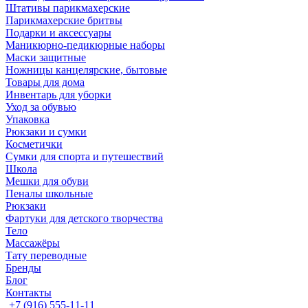
Штативы парикмахерские
Парикмахерские бритвы
Подарки и аксессуары
Маникюрно-педикюрные наборы
Маски защитные
Ножницы канцелярские, бытовые
Товары для дома
Инвентарь для уборки
Уход за обувью
Упаковка
Рюкзаки и сумки
Косметички
Сумки для спорта и путешествий
Школа
Мешки для обуви
Пеналы школьные
Рюкзаки
Фартуки для детского творчества
Тело
Массажёры
Тату переводные
Бренды
Блог
Контакты
+7 (916) 555-11-11