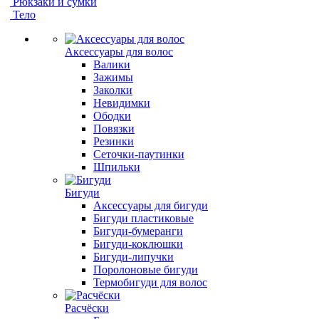
Рюкзаки и сумки
Тело
Аксессуары для волос
Валики
Зажимы
Заколки
Невидимки
Ободки
Повязки
Резинки
Сеточки-паутинки
Шпильки
Бигуди
Аксессуары для бигуди
Бигуди пластиковые
Бигуди-бумеранги
Бигуди-коклюшки
Бигуди-липучки
Поролоновые бигуди
Термобигуди для волос
Расчёски