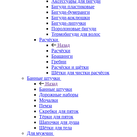
Аксессуары для бигуди
Бигуди пластиковые
Бигуди-бумеранги
Бигуди-коклюшки
Бигуди-липучки
Поролоновые бигуди
Термобигуди для волос
Расчёски
Назад
Расчёски
Брашинги
Гребни
Расчёски и щётки
Щётки для чистки расчёсок
Банные штучки
Назад
Банные штучки
Дорожные наборы
Мочалки
Пемза
Скребки для пяток
Тёрки для пяток
Шапочки для душа
Щётки для тела
Для мужчин