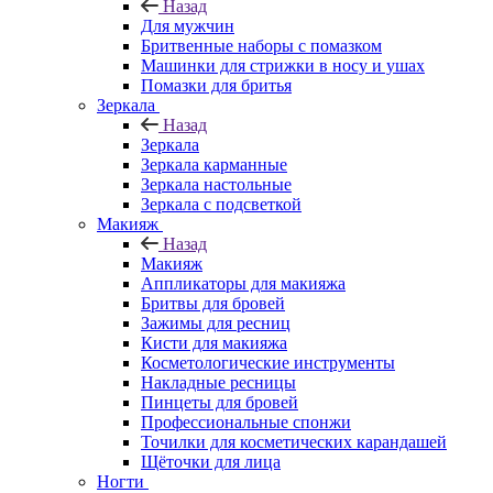
Назад
Для мужчин
Бритвенные наборы с помазком
Машинки для стрижки в носу и ушах
Помазки для бритья
Зеркала
Назад
Зеркала
Зеркала карманные
Зеркала настольные
Зеркала с подсветкой
Макияж
Назад
Макияж
Аппликаторы для макияжа
Бритвы для бровей
Зажимы для ресниц
Кисти для макияжа
Косметологические инструменты
Накладные ресницы
Пинцеты для бровей
Профессиональные спонжи
Точилки для косметических карандашей
Щёточки для лица
Ногти