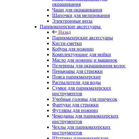
окрашивания
Чаши для окрашивания
Шапочки для мелирования
Электронные весы
Парикмахерские аксессуары
Назад
Парикмахерские аксессуары
Кисти-сметки
Кобура для ножниц
Комплектующие для мойки
Масло для ножниц и машинок
Пелерины для окрашивания волос
Пеньюары для стрижки
Пояса парикмахерские
Распылители для воды
Сумки для парикмахерских
инструментов
Учебные головы для причесок
Фартуки для стрижки
Футляры для ножниц
Чемоданы для парикмахерских
инструментов
Чехлы для парикмахерских
инструментов
Штативы парикмахерские