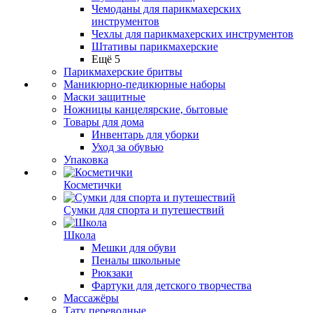
Чемоданы для парикмахерских
инструментов
Чехлы для парикмахерских инструментов
Штативы парикмахерские
Ещё 5
Парикмахерские бритвы
Маникюрно-педикюрные наборы
Маски защитные
Ножницы канцелярские, бытовые
Товары для дома
Инвентарь для уборки
Уход за обувью
Упаковка
Косметички
Сумки для спорта и путешествий
Школа
Мешки для обуви
Пеналы школьные
Рюкзаки
Фартуки для детского творчества
Массажёры
Тату переводные