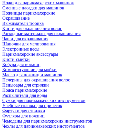
Ножи для парикмахерских машинок
Сменные насадки для машинок
Ножницы парикмахерские
Окрашивание
Выжиматели тюбика
Кисти для окрашивания волос
Расходные материалы для окрашивания
Чаши для окрашивания
Шапочки для мелирования
Электронные весы
Парикмахерские аксессуары
Кисти-сметки
Кобура для ножниц
Комплектующие для мойки
Масло для ножниц и машинок
Пелерины для окрашивания волос
Пеньюары для стрижки
Пояса парикмахерские
Распылители для воды
Сумки для парикмахерских инструментов
Учебные головы для причесок
Фартуки для стрижки
Футляры для ножниц
Чемоданы для парикмахерских инструментов
Чехлы для парикмахерских инструментов