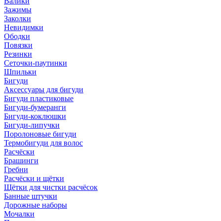
Валики
Зажимы
Заколки
Невидимки
Ободки
Повязки
Резинки
Сеточки-паутинки
Шпильки
Бигуди
Аксессуары для бигуди
Бигуди пластиковые
Бигуди-бумеранги
Бигуди-коклюшки
Бигуди-липучки
Поролоновые бигуди
Термобигуди для волос
Расчёски
Брашинги
Гребни
Расчёски и щётки
Щётки для чистки расчёсок
Банные штучки
Дорожные наборы
Мочалки