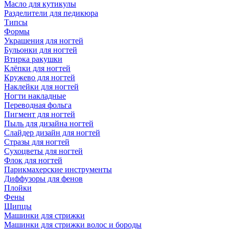
Масло для кутикулы
Разделители для педикюра
Типсы
Формы
Украшения для ногтей
Бульонки для ногтей
Втирка ракушки
Клёпки для ногтей
Кружево для ногтей
Наклейки для ногтей
Ногти накладные
Переводная фольга
Пигмент для ногтей
Пыль для дизайна ногтей
Слайдер дизайн для ногтей
Стразы для ногтей
Сухоцветы для ногтей
Флок для ногтей
Парикмахерские инструменты
Диффузоры для фенов
Плойки
Фены
Щипцы
Машинки для стрижки
Машинки для стрижки волос и бороды