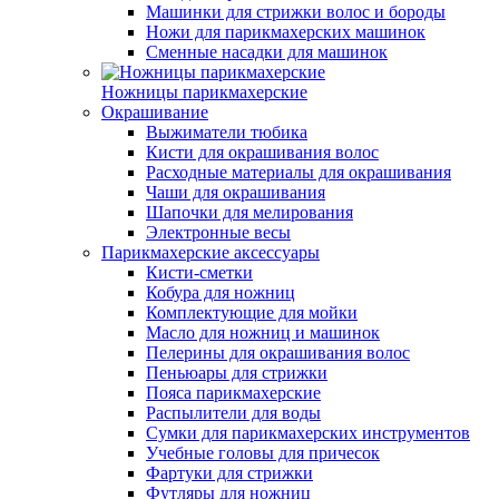
Машинки для стрижки волос и бороды
Ножи для парикмахерских машинок
Сменные насадки для машинок
Ножницы парикмахерские
Окрашивание
Выжиматели тюбика
Кисти для окрашивания волос
Расходные материалы для окрашивания
Чаши для окрашивания
Шапочки для мелирования
Электронные весы
Парикмахерские аксессуары
Кисти-сметки
Кобура для ножниц
Комплектующие для мойки
Масло для ножниц и машинок
Пелерины для окрашивания волос
Пеньюары для стрижки
Пояса парикмахерские
Распылители для воды
Сумки для парикмахерских инструментов
Учебные головы для причесок
Фартуки для стрижки
Футляры для ножниц