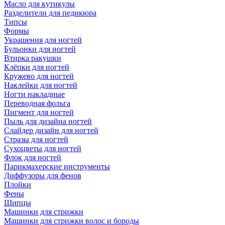
Масло для кутикулы
Разделители для педикюра
Типсы
Формы
Украшения для ногтей
Бульонки для ногтей
Втирка ракушки
Клёпки для ногтей
Кружево для ногтей
Наклейки для ногтей
Ногти накладные
Переводная фольга
Пигмент для ногтей
Пыль для дизайна ногтей
Слайдер дизайн для ногтей
Стразы для ногтей
Сухоцветы для ногтей
Флок для ногтей
Парикмахерские инструменты
Диффузоры для фенов
Плойки
Фены
Щипцы
Машинки для стрижки
Машинки для стрижки волос и бороды