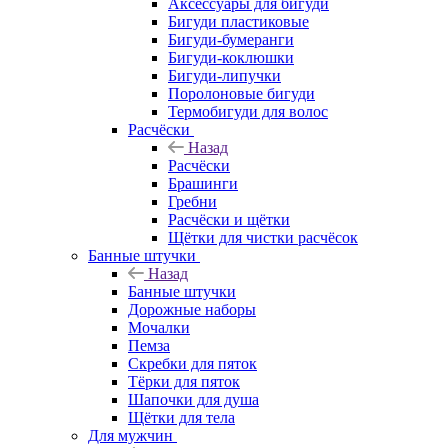
Аксессуары для бигуди
Бигуди пластиковые
Бигуди-бумеранги
Бигуди-коклюшки
Бигуди-липучки
Поролоновые бигуди
Термобигуди для волос
Расчёски
Назад
Расчёски
Брашинги
Гребни
Расчёски и щётки
Щётки для чистки расчёсок
Банные штучки
Назад
Банные штучки
Дорожные наборы
Мочалки
Пемза
Скребки для пяток
Тёрки для пяток
Шапочки для душа
Щётки для тела
Для мужчин