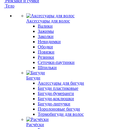
Рюкзаки и сумки
Тело
Аксессуары для волос
Валики
Зажимы
Заколки
Невидимки
Ободки
Повязки
Резинки
Сеточки-паутинки
Шпильки
Бигуди
Аксессуары для бигуди
Бигуди пластиковые
Бигуди-бумеранги
Бигуди-коклюшки
Бигуди-липучки
Поролоновые бигуди
Термобигуди для волос
Расчёски