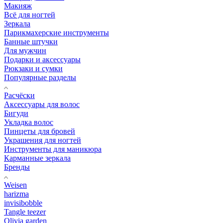
Макияж
Всё для ногтей
Зеркала
Парикмахерские инструменты
Банные штучки
Для мужчин
Подарки и аксессуары
Рюкзаки и сумки
Популярные разделы
Расчёски
Аксессуары для волос
Бигуди
Укладка волос
Пинцеты для бровей
Украшения для ногтей
Инструменты для маникюра
Карманные зеркала
Бренды
Weisen
harizma
invisibobble
Tangle teezer
Olivia garden