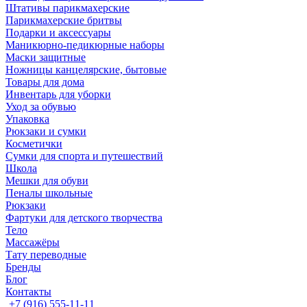
Штативы парикмахерские
Парикмахерские бритвы
Подарки и аксессуары
Маникюрно-педикюрные наборы
Маски защитные
Ножницы канцелярские, бытовые
Товары для дома
Инвентарь для уборки
Уход за обувью
Упаковка
Рюкзаки и сумки
Косметички
Сумки для спорта и путешествий
Школа
Мешки для обуви
Пеналы школьные
Рюкзаки
Фартуки для детского творчества
Тело
Массажёры
Тату переводные
Бренды
Блог
Контакты
+7 (916) 555-11-11