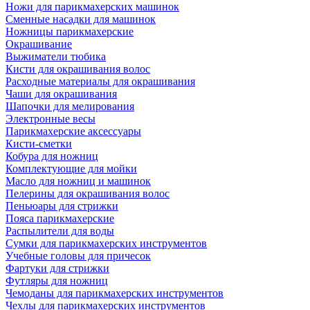
Ножи для парикмахерских машинок
Сменные насадки для машинок
Ножницы парикмахерские
Окрашивание
Выжиматели тюбика
Кисти для окрашивания волос
Расходные материалы для окрашивания
Чаши для окрашивания
Шапочки для мелирования
Электронные весы
Парикмахерские аксессуары
Кисти-сметки
Кобура для ножниц
Комплектующие для мойки
Масло для ножниц и машинок
Пелерины для окрашивания волос
Пеньюары для стрижки
Пояса парикмахерские
Распылители для воды
Сумки для парикмахерских инструментов
Учебные головы для причесок
Фартуки для стрижки
Футляры для ножниц
Чемоданы для парикмахерских инструментов
Чехлы для парикмахерских инструментов