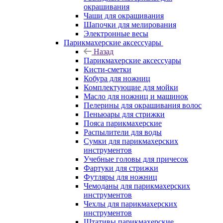
окрашивания
Чаши для окрашивания
Шапочки для мелирования
Электронные весы
Парикмахерские аксессуары
Назад
Парикмахерские аксессуары
Кисти-сметки
Кобура для ножниц
Комплектующие для мойки
Масло для ножниц и машинок
Пелерины для окрашивания волос
Пеньюары для стрижки
Пояса парикмахерские
Распылители для воды
Сумки для парикмахерских
инструментов
Учебные головы для причесок
Фартуки для стрижки
Футляры для ножниц
Чемоданы для парикмахерских
инструментов
Чехлы для парикмахерских
инструментов
Штативы парикмахерские