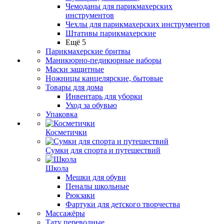
Чемоданы для парикмахерских
инструментов
Чехлы для парикмахерских инструментов
Штативы парикмахерские
Ещё 5
Парикмахерские бритвы
Маникюрно-педикюрные наборы
Маски защитные
Ножницы канцелярские, бытовые
Товары для дома
Инвентарь для уборки
Уход за обувью
Упаковка
Косметички
Сумки для спорта и путешествий
Школа
Мешки для обуви
Пеналы школьные
Рюкзаки
Фартуки для детского творчества
Массажёры
Тату переводные