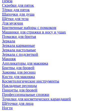
Пемза
Скребки для пяток
Тёрки для пяток
Шапочки для душа
Щётки для тела
Для мужчин
Бритвенные наборы с помазком
Машинки для стрижки в носу и ушах
Помазки для бритья
Зеркала
Зеркала карманные
Зеркала настольные
Зеркала с подсветкой
Макияж
Аппликаторы для макияжа
Бритвы для бровей
Зажимы для ресниц
Кисти для макияжа
Косметологические инструменты
Накладные ресницы
Пинцеты для бровей
Профессиональные спонжи
Точилки для косметических карандашей
Щёточки для лица
Ногти