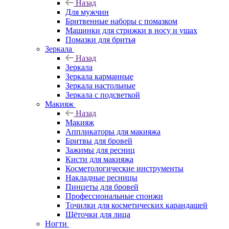
Назад
Для мужчин
Бритвенные наборы с помазком
Машинки для стрижки в носу и ушах
Помазки для бритья
Зеркала
Назад
Зеркала
Зеркала карманные
Зеркала настольные
Зеркала с подсветкой
Макияж
Назад
Макияж
Аппликаторы для макияжа
Бритвы для бровей
Зажимы для ресниц
Кисти для макияжа
Косметологические инструменты
Накладные ресницы
Пинцеты для бровей
Профессиональные спонжи
Точилки для косметических карандашей
Щёточки для лица
Ногти