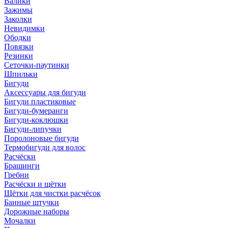
Валики
Зажимы
Заколки
Невидимки
Ободки
Повязки
Резинки
Сеточки-паутинки
Шпильки
Бигуди
Аксессуары для бигуди
Бигуди пластиковые
Бигуди-бумеранги
Бигуди-коклюшки
Бигуди-липучки
Поролоновые бигуди
Термобигуди для волос
Расчёски
Брашинги
Гребни
Расчёски и щётки
Щётки для чистки расчёсок
Банные штучки
Дорожные наборы
Мочалки