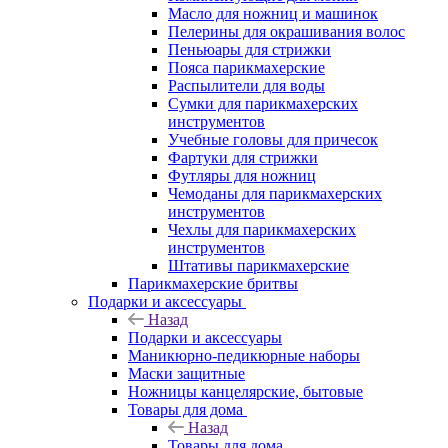
Масло для ножниц и машинок
Пелерины для окрашивания волос
Пеньюары для стрижки
Пояса парикмахерские
Распылители для воды
Сумки для парикмахерских
инструментов
Учебные головы для причесок
Фартуки для стрижки
Футляры для ножниц
Чемоданы для парикмахерских
инструментов
Чехлы для парикмахерских
инструментов
Штативы парикмахерские
Парикмахерские бритвы
Подарки и аксессуары
Назад
Подарки и аксессуары
Маникюрно-педикюрные наборы
Маски защитные
Ножницы канцелярские, бытовые
Товары для дома
Назад
Товары для дома