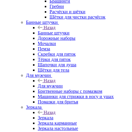
Брашинги
Гребни
Расчёски и щётки
Щётки для чистки расчёсок
Банные штучки
Назад
Банные штучки
Дорожные наборы
Мочалки
Пемза
Скребки для пяток
Тёрки для пяток
Шапочки для душа
Щётки для тела
Для мужчин
Назад
Для мужчин
Бритвенные наборы с помазком
Машинки для стрижки в носу и ушах
Помазки для бритья
Зеркала
Назад
Зеркала
Зеркала карманные
Зеркала настольные