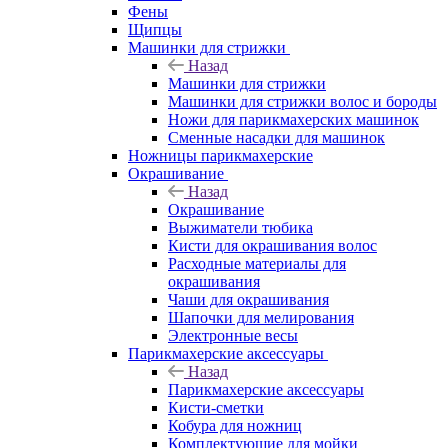
Фены
Щипцы
Машинки для стрижки
Назад
Машинки для стрижки
Машинки для стрижки волос и бороды
Ножи для парикмахерских машинок
Сменные насадки для машинок
Ножницы парикмахерские
Окрашивание
Назад
Окрашивание
Выжиматели тюбика
Кисти для окрашивания волос
Расходные материалы для
окрашивания
Чаши для окрашивания
Шапочки для мелирования
Электронные весы
Парикмахерские аксессуары
Назад
Парикмахерские аксессуары
Кисти-сметки
Кобура для ножниц
Комплектующие для мойки