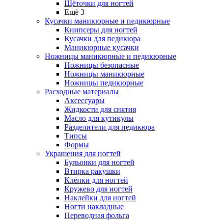
Щёточки для ногтей
Ещё 3
Кусачки маникюрные и педикюрные
Книпсеры для ногтей
Кусачки для педикюра
Маникюрные кусачки
Ножницы маникюрные и педикюрные
Ножницы безопасные
Ножницы маникюрные
Ножницы педикюрные
Расходные материалы
Аксессуары
Жидкости для снятия
Масло для кутикулы
Разделители для педикюра
Типсы
Формы
Украшения для ногтей
Бульонки для ногтей
Втирка ракушки
Клёпки для ногтей
Кружево для ногтей
Наклейки для ногтей
Ногти накладные
Переводная фольга