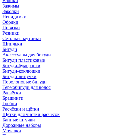
Валики
Зажимы
Заколки
Невидимки
Ободки
Повязки
Резинки
Сеточки-паутинки
Шпильки
Бигуди
Аксессуары для бигуди
Бигуди пластиковые
Бигуди-бумеранги
Бигуди-коклюшки
Бигуди-липучки
Поролоновые бигуди
Термобигуди для волос
Расчёски
Брашинги
Гребни
Расчёски и щётки
Щётки для чистки расчёсок
Банные штучки
Дорожные наборы
Мочалки