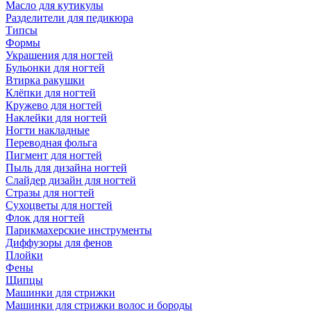
Масло для кутикулы
Разделители для педикюра
Типсы
Формы
Украшения для ногтей
Бульонки для ногтей
Втирка ракушки
Клёпки для ногтей
Кружево для ногтей
Наклейки для ногтей
Ногти накладные
Переводная фольга
Пигмент для ногтей
Пыль для дизайна ногтей
Слайдер дизайн для ногтей
Стразы для ногтей
Сухоцветы для ногтей
Флок для ногтей
Парикмахерские инструменты
Диффузоры для фенов
Плойки
Фены
Щипцы
Машинки для стрижки
Машинки для стрижки волос и бороды