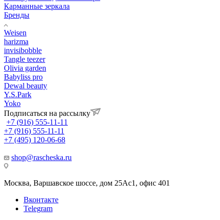
Карманные зеркала
Бренды
Weisen
harizma
invisibobble
Tangle teezer
Olivia garden
Babyliss pro
Dewal beauty
Y.S.Park
Yoko
Подписаться на рассылку
+7 (916) 555-11-11
+7 (916) 555-11-11
+7 (495) 120-06-68
shop@rascheska.ru
Москва, Варшавское шоссе, дом 25Аc1, офис 401
Вконтакте
Telegram