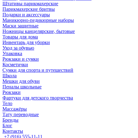
Штативы парикмахерские
Парикмахерские бритвы
Подарки и аксессуары
Маникюрно-педикюрные наборы
Маски защитные
Ножницы канцелярские, бытовые
Товары для дома
Инвентарь для уборки
Уход за обувью
Упаковка
Рюкзаки и сумки
Косметички
Сумки для спорта и путешествий
Школа
Мешки для обуви
Пеналы школьные
Рюкзаки
Фартуки для детского творчества
Тело
Массажёры
Тату переводные
Бренды
Блог
Контакты
+7 (916) 555-11-11