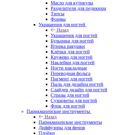
Масло для кутикулы
Разделители для педикюра
Типсы
Формы
Украшения для ногтей
Назад
Украшения для ногтей
Бульонки для ногтей
Втирка ракушки
Клёпки для ногтей
Кружево для ногтей
Наклейки для ногтей
Ногти накладные
Переводная фольга
Пигмент для ногтей
Пыль для дизайна ногтей
Слайдер дизайн для ногтей
Стразы для ногтей
Сухоцветы для ногтей
Флок для ногтей
Парикмахерские инструменты
Назад
Парикмахерские инструменты
Диффузоры для фенов
Плойки