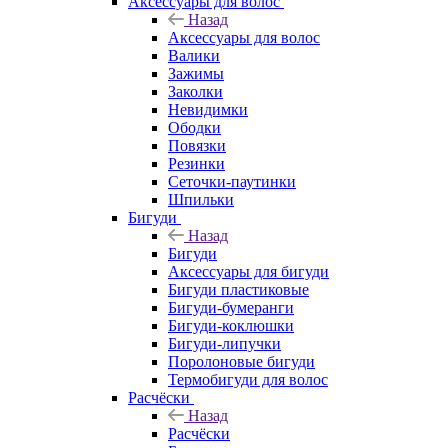
Аксессуары для волос
Назад
Аксессуары для волос
Валики
Зажимы
Заколки
Невидимки
Ободки
Повязки
Резинки
Сеточки-паутинки
Шпильки
Бигуди
Назад
Бигуди
Аксессуары для бигуди
Бигуди пластиковые
Бигуди-бумеранги
Бигуди-коклюшки
Бигуди-липучки
Поролоновые бигуди
Термобигуди для волос
Расчёски
Назад
Расчёски