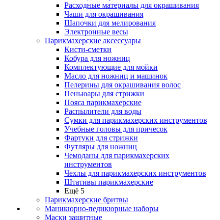
Расходные материалы для окрашивания
Чаши для окрашивания
Шапочки для мелирования
Электронные весы
Парикмахерские аксессуары
Кисти-сметки
Кобура для ножниц
Комплектующие для мойки
Масло для ножниц и машинок
Пелерины для окрашивания волос
Пеньюары для стрижки
Пояса парикмахерские
Распылители для воды
Сумки для парикмахерских инструментов
Учебные головы для причесок
Фартуки для стрижки
Футляры для ножниц
Чемоданы для парикмахерских
инструментов
Чехлы для парикмахерских инструментов
Штативы парикмахерские
Ещё 5
Парикмахерские бритвы
Маникюрно-педикюрные наборы
Маски защитные