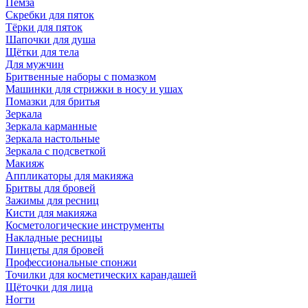
Пемза
Скребки для пяток
Тёрки для пяток
Шапочки для душа
Щётки для тела
Для мужчин
Бритвенные наборы с помазком
Машинки для стрижки в носу и ушах
Помазки для бритья
Зеркала
Зеркала карманные
Зеркала настольные
Зеркала с подсветкой
Макияж
Аппликаторы для макияжа
Бритвы для бровей
Зажимы для ресниц
Кисти для макияжа
Косметологические инструменты
Накладные ресницы
Пинцеты для бровей
Профессиональные спонжи
Точилки для косметических карандашей
Щёточки для лица
Ногти