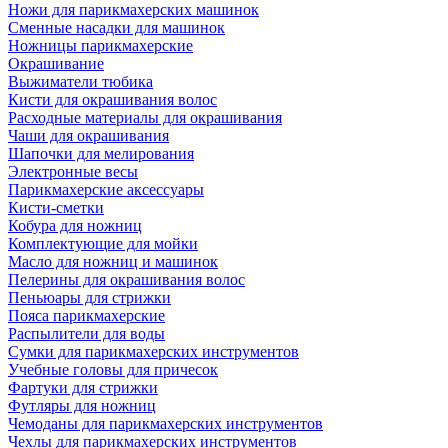
Ножи для парикмахерских машинок
Сменные насадки для машинок
Ножницы парикмахерские
Окрашивание
Выжиматели тюбика
Кисти для окрашивания волос
Расходные материалы для окрашивания
Чаши для окрашивания
Шапочки для мелирования
Электронные весы
Парикмахерские аксессуары
Кисти-сметки
Кобура для ножниц
Комплектующие для мойки
Масло для ножниц и машинок
Пелерины для окрашивания волос
Пеньюары для стрижки
Пояса парикмахерские
Распылители для воды
Сумки для парикмахерских инструментов
Учебные головы для причесок
Фартуки для стрижки
Футляры для ножниц
Чемоданы для парикмахерских инструментов
Чехлы для парикмахерских инструментов