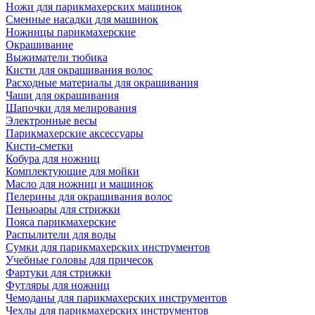
Ножи для парикмахерских машинок
Сменные насадки для машинок
Ножницы парикмахерские
Окрашивание
Выжиматели тюбика
Кисти для окрашивания волос
Расходные материалы для окрашивания
Чаши для окрашивания
Шапочки для мелирования
Электронные весы
Парикмахерские аксессуары
Кисти-сметки
Кобура для ножниц
Комплектующие для мойки
Масло для ножниц и машинок
Пелерины для окрашивания волос
Пеньюары для стрижки
Пояса парикмахерские
Распылители для воды
Сумки для парикмахерских инструментов
Учебные головы для причесок
Фартуки для стрижки
Футляры для ножниц
Чемоданы для парикмахерских инструментов
Чехлы для парикмахерских инструментов