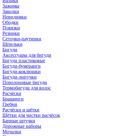
Валики
Зажимы
Заколки
Невидимки
Ободки
Повязки
Резинки
Сеточки-паутинки
Шпильки
Бигуди
Аксессуары для бигуди
Бигуди пластиковые
Бигуди-бумеранги
Бигуди-коклюшки
Бигуди-липучки
Поролоновые бигуди
Термобигуди для волос
Расчёски
Брашинги
Гребни
Расчёски и щётки
Щётки для чистки расчёсок
Банные штучки
Дорожные наборы
Мочалки