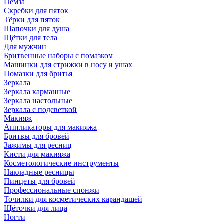
Пемза
Скребки для пяток
Тёрки для пяток
Шапочки для душа
Щётки для тела
Для мужчин
Бритвенные наборы с помазком
Машинки для стрижки в носу и ушах
Помазки для бритья
Зеркала
Зеркала карманные
Зеркала настольные
Зеркала с подсветкой
Макияж
Аппликаторы для макияжа
Бритвы для бровей
Зажимы для ресниц
Кисти для макияжа
Косметологические инструменты
Накладные ресницы
Пинцеты для бровей
Профессиональные спонжи
Точилки для косметических карандашей
Щёточки для лица
Ногти