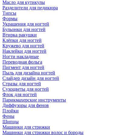
Масло для кутикулы
Разделители для педикюра
Типсы
Формы
Украшения для ногтей
Бульонки для ногтей
Втирка ракушки
Клёпки для ногтей
Кружево для ногтей
Наклейки для ногтей
Ногти накладные
Переводная фольга
Пигмент для ногтей
Пыль для дизайна ногтей
Слайдер дизайн для ногтей
Стразы для ногтей
Сухоцветы для ногтей
Флок для ногтей
Парикмахерские инструменты
Диффузоры для фенов
Плойки
Фены
Щипцы
Машинки для стрижки
Машинки для стрижки волос и бороды