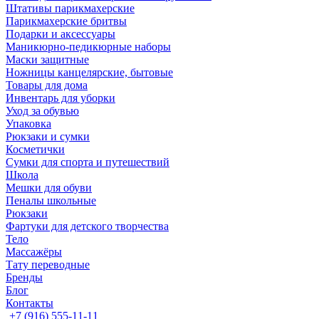
Штативы парикмахерские
Парикмахерские бритвы
Подарки и аксессуары
Маникюрно-педикюрные наборы
Маски защитные
Ножницы канцелярские, бытовые
Товары для дома
Инвентарь для уборки
Уход за обувью
Упаковка
Рюкзаки и сумки
Косметички
Сумки для спорта и путешествий
Школа
Мешки для обуви
Пеналы школьные
Рюкзаки
Фартуки для детского творчества
Тело
Массажёры
Тату переводные
Бренды
Блог
Контакты
+7 (916) 555-11-11