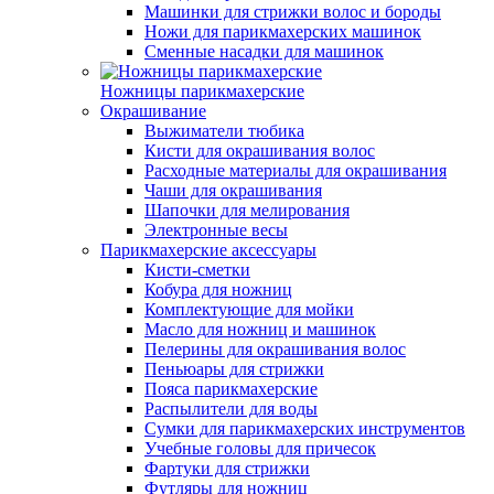
Машинки для стрижки волос и бороды
Ножи для парикмахерских машинок
Сменные насадки для машинок
Ножницы парикмахерские
Окрашивание
Выжиматели тюбика
Кисти для окрашивания волос
Расходные материалы для окрашивания
Чаши для окрашивания
Шапочки для мелирования
Электронные весы
Парикмахерские аксессуары
Кисти-сметки
Кобура для ножниц
Комплектующие для мойки
Масло для ножниц и машинок
Пелерины для окрашивания волос
Пеньюары для стрижки
Пояса парикмахерские
Распылители для воды
Сумки для парикмахерских инструментов
Учебные головы для причесок
Фартуки для стрижки
Футляры для ножниц