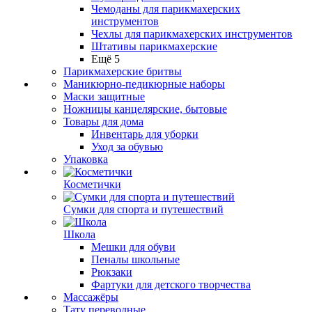
Чемоданы для парикмахерских
инструментов
Чехлы для парикмахерских инструментов
Штативы парикмахерские
Ещё 5
Парикмахерские бритвы
Маникюрно-педикюрные наборы
Маски защитные
Ножницы канцелярские, бытовые
Товары для дома
Инвентарь для уборки
Уход за обувью
Упаковка
Косметички
Сумки для спорта и путешествий
Школа
Мешки для обуви
Пеналы школьные
Рюкзаки
Фартуки для детского творчества
Массажёры
Тату переводные