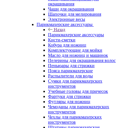
окрашивания
Чаши для окрашивания
Шапочки для мелирования
Электронные весы
Парикмахерские аксессуары
Назад
Парикмахерские аксессуары
Кисти-сметки
Кобура для ножниц
Комплектующие для мойки
Масло для ножниц и машинок
Пелерины для окрашивания волос
Пеньюары для стрижки
Пояса парикмахерские
Распылители для воды
Сумки для парикмахерских
инструментов
Учебные головы для причесок
Фартуки для стрижки
Футляры для ножниц
Чемоданы для парикмахерских
инструментов
Чехлы для парикмахерских
инструментов
Штативы парикмахерские