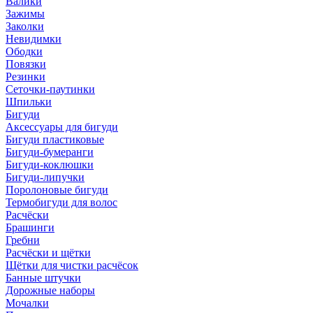
Валики
Зажимы
Заколки
Невидимки
Ободки
Повязки
Резинки
Сеточки-паутинки
Шпильки
Бигуди
Аксессуары для бигуди
Бигуди пластиковые
Бигуди-бумеранги
Бигуди-коклюшки
Бигуди-липучки
Поролоновые бигуди
Термобигуди для волос
Расчёски
Брашинги
Гребни
Расчёски и щётки
Щётки для чистки расчёсок
Банные штучки
Дорожные наборы
Мочалки