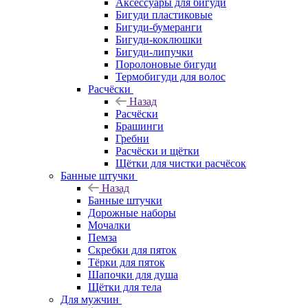
Аксессуары для бигуди
Бигуди пластиковые
Бигуди-бумеранги
Бигуди-коклюшки
Бигуди-липучки
Поролоновые бигуди
Термобигуди для волос
Расчёски
Назад
Расчёски
Брашинги
Гребни
Расчёски и щётки
Щётки для чистки расчёсок
Банные штучки
Назад
Банные штучки
Дорожные наборы
Мочалки
Пемза
Скребки для пяток
Тёрки для пяток
Шапочки для душа
Щётки для тела
Для мужчин