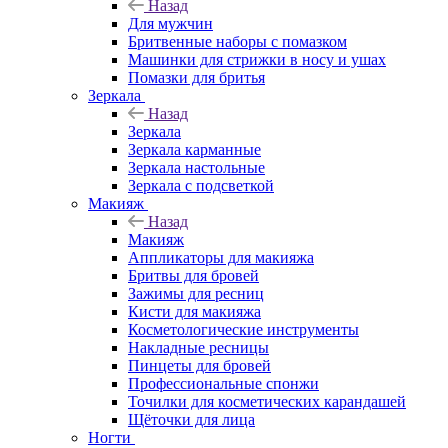
Назад
Для мужчин
Бритвенные наборы с помазком
Машинки для стрижки в носу и ушах
Помазки для бритья
Зеркала
Назад
Зеркала
Зеркала карманные
Зеркала настольные
Зеркала с подсветкой
Макияж
Назад
Макияж
Аппликаторы для макияжа
Бритвы для бровей
Зажимы для ресниц
Кисти для макияжа
Косметологические инструменты
Накладные ресницы
Пинцеты для бровей
Профессиональные спонжи
Точилки для косметических карандашей
Щёточки для лица
Ногти