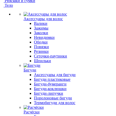
Рюкзаки и сумки
Тело
Аксессуары для волос
Валики
Зажимы
Заколки
Невидимки
Ободки
Повязки
Резинки
Сеточки-паутинки
Шпильки
Бигуди
Аксессуары для бигуди
Бигуди пластиковые
Бигуди-бумеранги
Бигуди-коклюшки
Бигуди-липучки
Поролоновые бигуди
Термобигуди для волос
Расчёски