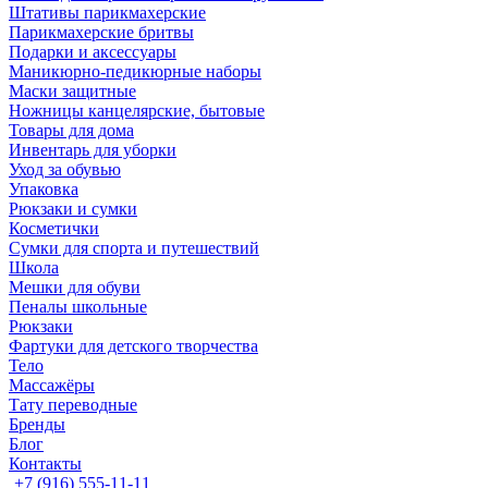
Штативы парикмахерские
Парикмахерские бритвы
Подарки и аксессуары
Маникюрно-педикюрные наборы
Маски защитные
Ножницы канцелярские, бытовые
Товары для дома
Инвентарь для уборки
Уход за обувью
Упаковка
Рюкзаки и сумки
Косметички
Сумки для спорта и путешествий
Школа
Мешки для обуви
Пеналы школьные
Рюкзаки
Фартуки для детского творчества
Тело
Массажёры
Тату переводные
Бренды
Блог
Контакты
+7 (916) 555-11-11