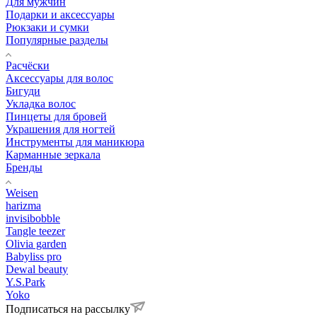
Для мужчин
Подарки и аксессуары
Рюкзаки и сумки
Популярные разделы
Расчёски
Аксессуары для волос
Бигуди
Укладка волос
Пинцеты для бровей
Украшения для ногтей
Инструменты для маникюра
Карманные зеркала
Бренды
Weisen
harizma
invisibobble
Tangle teezer
Olivia garden
Babyliss pro
Dewal beauty
Y.S.Park
Yoko
Подписаться на рассылку