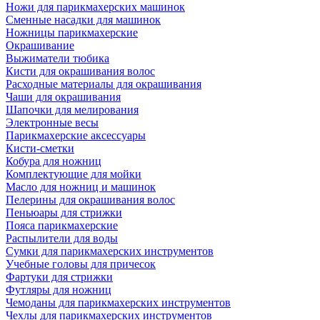
Ножи для парикмахерских машинок
Сменные насадки для машинок
Ножницы парикмахерские
Окрашивание
Выжиматели тюбика
Кисти для окрашивания волос
Расходные материалы для окрашивания
Чаши для окрашивания
Шапочки для мелирования
Электронные весы
Парикмахерские аксессуары
Кисти-сметки
Кобура для ножниц
Комплектующие для мойки
Масло для ножниц и машинок
Пелерины для окрашивания волос
Пеньюары для стрижки
Пояса парикмахерские
Распылители для воды
Сумки для парикмахерских инструментов
Учебные головы для причесок
Фартуки для стрижки
Футляры для ножниц
Чемоданы для парикмахерских инструментов
Чехлы для парикмахерских инструментов