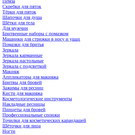
Пемза
Скребки для пяток
Тёрки для пяток
Шапочки для душа
Щётки для тела
Для мужчин
Бритвенные наборы с помазком
Машинки для стрижки в носу и ушах
Помазки для бритья
Зеркала
Зеркала карманные
Зеркала настольные
Зеркала с подсветкой
Макияж
Аппликаторы для макияжа
Бритвы для бровей
Зажимы для ресниц
Кисти для макияжа
Косметологические инструменты
Накладные ресницы
Пинцеты для бровей
Профессиональные спонжи
Точилки для косметических карандашей
Щёточки для лица
Ногти