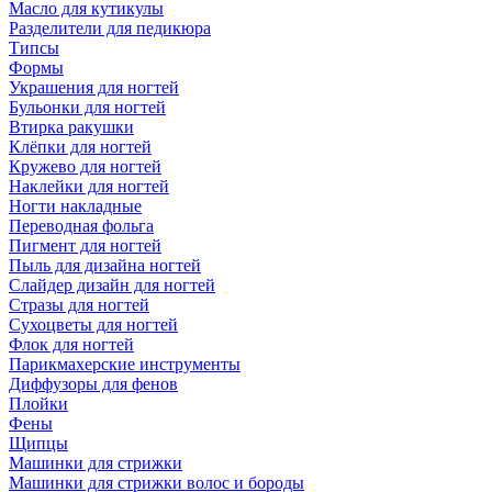
Масло для кутикулы
Разделители для педикюра
Типсы
Формы
Украшения для ногтей
Бульонки для ногтей
Втирка ракушки
Клёпки для ногтей
Кружево для ногтей
Наклейки для ногтей
Ногти накладные
Переводная фольга
Пигмент для ногтей
Пыль для дизайна ногтей
Слайдер дизайн для ногтей
Стразы для ногтей
Сухоцветы для ногтей
Флок для ногтей
Парикмахерские инструменты
Диффузоры для фенов
Плойки
Фены
Щипцы
Машинки для стрижки
Машинки для стрижки волос и бороды