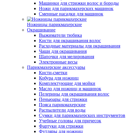
Машинки для стрижки волос и бороды
Ножи для парикмахерских машинок
Сменные насадки для машинок
Ножницы парикмахерские
Окрашивание
Выжиматели тюбика
Кисти для окрашивания волос
Расходные материалы для окрашивания
Чаши для окрашивания
Шапочки для мелирования
Электронные весы
Парикмахерские аксессуары
Кисти-сметки
Кобура для ножниц
Комплектующие для мойки
Масло для ножниц и машинок
Пелерины для окрашивания волос
Пеньюары для стрижки
Пояса парикмахерские
Распылители для воды
Сумки для парикмахерских инструментов
Учебные головы для причесок
Фартуки для стрижки
Футляры для ножниц