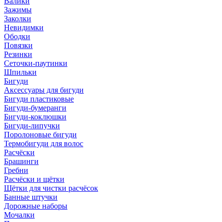
Валики
Зажимы
Заколки
Невидимки
Ободки
Повязки
Резинки
Сеточки-паутинки
Шпильки
Бигуди
Аксессуары для бигуди
Бигуди пластиковые
Бигуди-бумеранги
Бигуди-коклюшки
Бигуди-липучки
Поролоновые бигуди
Термобигуди для волос
Расчёски
Брашинги
Гребни
Расчёски и щётки
Щётки для чистки расчёсок
Банные штучки
Дорожные наборы
Мочалки