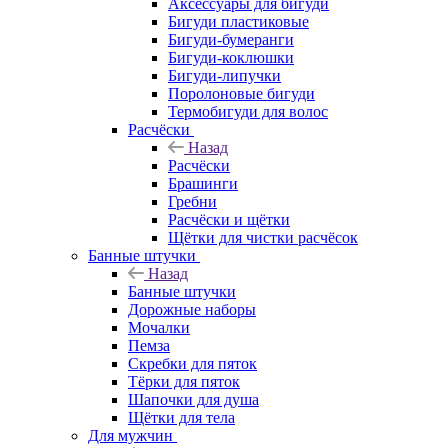
Аксессуары для бигуди
Бигуди пластиковые
Бигуди-бумеранги
Бигуди-коклюшки
Бигуди-липучки
Поролоновые бигуди
Термобигуди для волос
Расчёски
Назад
Расчёски
Брашинги
Гребни
Расчёски и щётки
Щётки для чистки расчёсок
Банные штучки
Назад
Банные штучки
Дорожные наборы
Мочалки
Пемза
Скребки для пяток
Тёрки для пяток
Шапочки для душа
Щётки для тела
Для мужчин