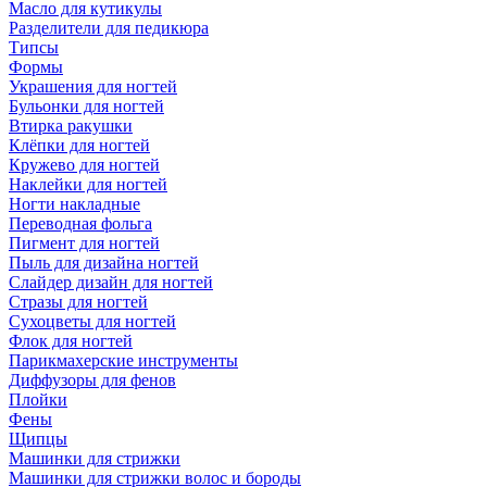
Масло для кутикулы
Разделители для педикюра
Типсы
Формы
Украшения для ногтей
Бульонки для ногтей
Втирка ракушки
Клёпки для ногтей
Кружево для ногтей
Наклейки для ногтей
Ногти накладные
Переводная фольга
Пигмент для ногтей
Пыль для дизайна ногтей
Слайдер дизайн для ногтей
Стразы для ногтей
Сухоцветы для ногтей
Флок для ногтей
Парикмахерские инструменты
Диффузоры для фенов
Плойки
Фены
Щипцы
Машинки для стрижки
Машинки для стрижки волос и бороды