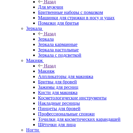
Назад
Для мужчин
Бритвенные наборы с помазком
Машинки для стрижки в носу и ушах
Помазки для бритья
Зеркала
Назад
Зеркала
Зеркала карманные
Зеркала настольные
Зеркала с подсветкой
Макияж
Назад
Макияж
Аппликаторы для макияжа
Бритвы для бровей
Зажимы для ресниц
Кисти для макияжа
Косметологические инструменты
Накладные ресницы
Пинцеты для бровей
Профессиональные спонжи
Точилки для косметических карандашей
Щёточки для лица
Ногти