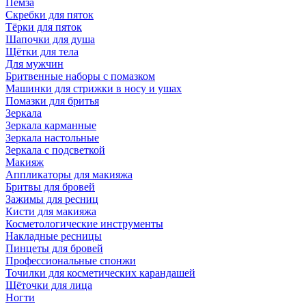
Пемза
Скребки для пяток
Тёрки для пяток
Шапочки для душа
Щётки для тела
Для мужчин
Бритвенные наборы с помазком
Машинки для стрижки в носу и ушах
Помазки для бритья
Зеркала
Зеркала карманные
Зеркала настольные
Зеркала с подсветкой
Макияж
Аппликаторы для макияжа
Бритвы для бровей
Зажимы для ресниц
Кисти для макияжа
Косметологические инструменты
Накладные ресницы
Пинцеты для бровей
Профессиональные спонжи
Точилки для косметических карандашей
Щёточки для лица
Ногти