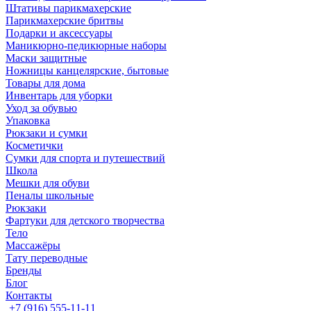
Штативы парикмахерские
Парикмахерские бритвы
Подарки и аксессуары
Маникюрно-педикюрные наборы
Маски защитные
Ножницы канцелярские, бытовые
Товары для дома
Инвентарь для уборки
Уход за обувью
Упаковка
Рюкзаки и сумки
Косметички
Сумки для спорта и путешествий
Школа
Мешки для обуви
Пеналы школьные
Рюкзаки
Фартуки для детского творчества
Тело
Массажёры
Тату переводные
Бренды
Блог
Контакты
+7 (916) 555-11-11