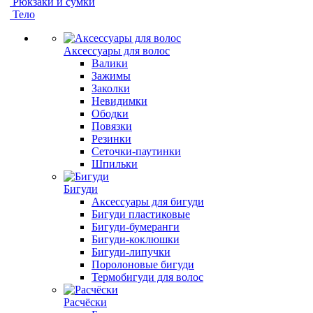
Рюкзаки и сумки
Тело
Аксессуары для волос
Валики
Зажимы
Заколки
Невидимки
Ободки
Повязки
Резинки
Сеточки-паутинки
Шпильки
Бигуди
Аксессуары для бигуди
Бигуди пластиковые
Бигуди-бумеранги
Бигуди-коклюшки
Бигуди-липучки
Поролоновые бигуди
Термобигуди для волос
Расчёски