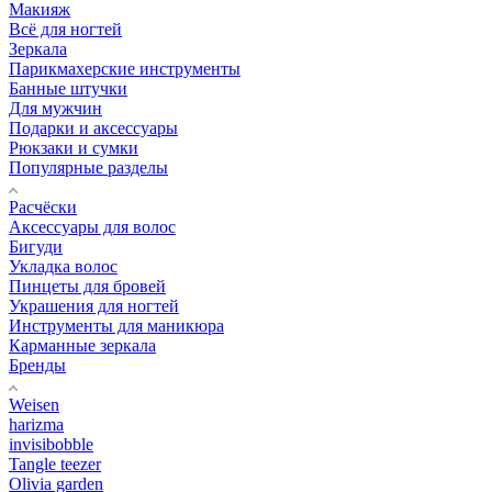
Макияж
Всё для ногтей
Зеркала
Парикмахерские инструменты
Банные штучки
Для мужчин
Подарки и аксессуары
Рюкзаки и сумки
Популярные разделы
Расчёски
Аксессуары для волос
Бигуди
Укладка волос
Пинцеты для бровей
Украшения для ногтей
Инструменты для маникюра
Карманные зеркала
Бренды
Weisen
harizma
invisibobble
Tangle teezer
Olivia garden