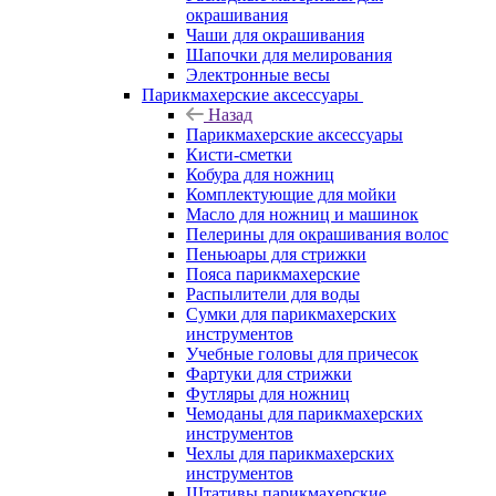
окрашивания
Чаши для окрашивания
Шапочки для мелирования
Электронные весы
Парикмахерские аксессуары
Назад
Парикмахерские аксессуары
Кисти-сметки
Кобура для ножниц
Комплектующие для мойки
Масло для ножниц и машинок
Пелерины для окрашивания волос
Пеньюары для стрижки
Пояса парикмахерские
Распылители для воды
Сумки для парикмахерских
инструментов
Учебные головы для причесок
Фартуки для стрижки
Футляры для ножниц
Чемоданы для парикмахерских
инструментов
Чехлы для парикмахерских
инструментов
Штативы парикмахерские