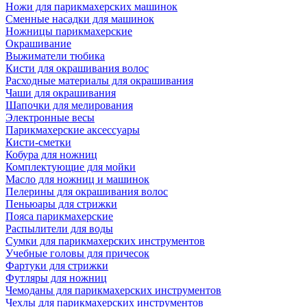
Ножи для парикмахерских машинок
Сменные насадки для машинок
Ножницы парикмахерские
Окрашивание
Выжиматели тюбика
Кисти для окрашивания волос
Расходные материалы для окрашивания
Чаши для окрашивания
Шапочки для мелирования
Электронные весы
Парикмахерские аксессуары
Кисти-сметки
Кобура для ножниц
Комплектующие для мойки
Масло для ножниц и машинок
Пелерины для окрашивания волос
Пеньюары для стрижки
Пояса парикмахерские
Распылители для воды
Сумки для парикмахерских инструментов
Учебные головы для причесок
Фартуки для стрижки
Футляры для ножниц
Чемоданы для парикмахерских инструментов
Чехлы для парикмахерских инструментов