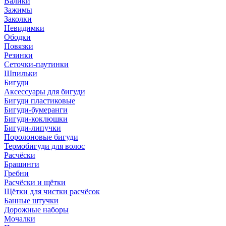
Валики
Зажимы
Заколки
Невидимки
Ободки
Повязки
Резинки
Сеточки-паутинки
Шпильки
Бигуди
Аксессуары для бигуди
Бигуди пластиковые
Бигуди-бумеранги
Бигуди-коклюшки
Бигуди-липучки
Поролоновые бигуди
Термобигуди для волос
Расчёски
Брашинги
Гребни
Расчёски и щётки
Щётки для чистки расчёсок
Банные штучки
Дорожные наборы
Мочалки