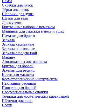
Пемза
Скребки для пяток
Тёрки для пяток
Шапочки для душа
Щётки для тела
Для мужчин
Бритвенные наборы с помазком
Машинки для стрижки в носу и ушах
Помазки для бритья
Зеркала
Зеркала карманные
Зеркала настольные
Зеркала с подсветкой
Макияж
Аппликаторы для макияжа
Бритвы для бровей
Зажимы для ресниц
Кисти для макияжа
Косметологические инструменты
Накладные ресницы
Пинцеты для бровей
Профессиональные спонжи
Точилки для косметических карандашей
Щёточки для лица
Ногти