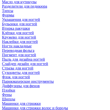
Масло для кутикулы
Разделители для педикюра
Типсы
Формы
Украшения для ногтей
Бульонки для ногтей
Втирка ракушки
Клёпки для ногтей
Кружево для ногтей
Наклейки для ногтей
Ногти накладные
Переводная фольга
Пигмент для ногтей
Пыль для дизайна ногтей
Слайдер дизайн для ногтей
Стразы для ногтей
Сухоцветы для ногтей
Флок для ногтей
Парикмахерские инструменты
Диффузоры для фенов
Плойки
Фены
Щипцы
Машинки для стрижки
Машинки для стрижки волос и бороды