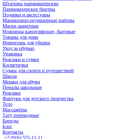
Штативы парикмахерские
Парикмахерские бритвы
Подарки и аксессуары
Маникюрно-педикюрные наборы
Маски защитные
Ножницы канцелярские, бытовые
Товары для дома
Инвентарь для уборки
Уход за обувью
Упаковка
Рюкзаки и сумки
Косметички
Сумки для спорта и путешествий
Школа
Мешки для обуви
Пеналы школьные
Рюкзаки
Фартуки для детского творчества
Тело
Массажёры
Тату переводные
Бренды
Блог
Контакты
+7 (916) 555-11-11