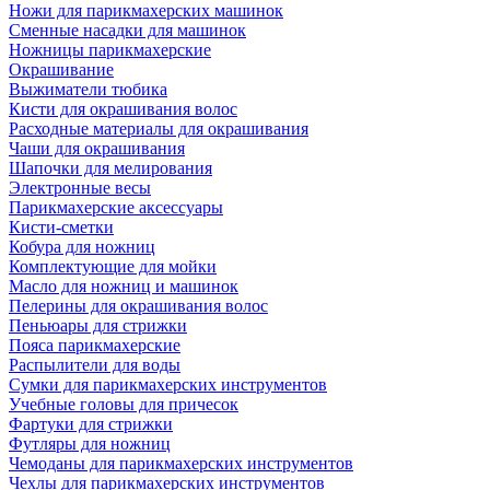
Ножи для парикмахерских машинок
Сменные насадки для машинок
Ножницы парикмахерские
Окрашивание
Выжиматели тюбика
Кисти для окрашивания волос
Расходные материалы для окрашивания
Чаши для окрашивания
Шапочки для мелирования
Электронные весы
Парикмахерские аксессуары
Кисти-сметки
Кобура для ножниц
Комплектующие для мойки
Масло для ножниц и машинок
Пелерины для окрашивания волос
Пеньюары для стрижки
Пояса парикмахерские
Распылители для воды
Сумки для парикмахерских инструментов
Учебные головы для причесок
Фартуки для стрижки
Футляры для ножниц
Чемоданы для парикмахерских инструментов
Чехлы для парикмахерских инструментов