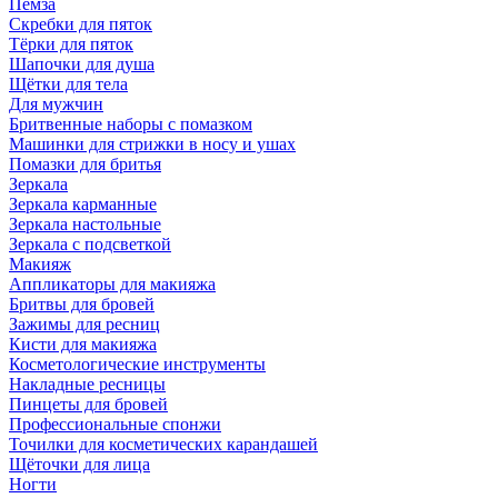
Пемза
Скребки для пяток
Тёрки для пяток
Шапочки для душа
Щётки для тела
Для мужчин
Бритвенные наборы с помазком
Машинки для стрижки в носу и ушах
Помазки для бритья
Зеркала
Зеркала карманные
Зеркала настольные
Зеркала с подсветкой
Макияж
Аппликаторы для макияжа
Бритвы для бровей
Зажимы для ресниц
Кисти для макияжа
Косметологические инструменты
Накладные ресницы
Пинцеты для бровей
Профессиональные спонжи
Точилки для косметических карандашей
Щёточки для лица
Ногти