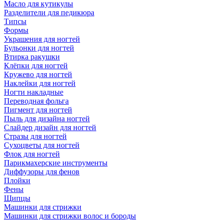
Масло для кутикулы
Разделители для педикюра
Типсы
Формы
Украшения для ногтей
Бульонки для ногтей
Втирка ракушки
Клёпки для ногтей
Кружево для ногтей
Наклейки для ногтей
Ногти накладные
Переводная фольга
Пигмент для ногтей
Пыль для дизайна ногтей
Слайдер дизайн для ногтей
Стразы для ногтей
Сухоцветы для ногтей
Флок для ногтей
Парикмахерские инструменты
Диффузоры для фенов
Плойки
Фены
Щипцы
Машинки для стрижки
Машинки для стрижки волос и бороды