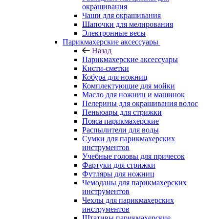
окрашивания
Чаши для окрашивания
Шапочки для мелирования
Электронные весы
Парикмахерские аксессуары
Назад
Парикмахерские аксессуары
Кисти-сметки
Кобура для ножниц
Комплектующие для мойки
Масло для ножниц и машинок
Пелерины для окрашивания волос
Пеньюары для стрижки
Пояса парикмахерские
Распылители для воды
Сумки для парикмахерских
инструментов
Учебные головы для причесок
Фартуки для стрижки
Футляры для ножниц
Чемоданы для парикмахерских
инструментов
Чехлы для парикмахерских
инструментов
Штативы парикмахерские