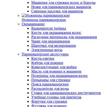
Машинки для стрижки волос и бороды
Ножи для парикмахерских машинок
Сменные насадки для машинок
Ножницы парикмахерские
Окрашивание
Выжиматели тюбика
Кисти для окрашивания волос
Расходные материалы для окрашивания
Чаши для окрашивания
Шапочки для мелирования
Электронные весы
Парикмахерские аксессуары
Кисти-сметки
Кобура для ножниц
Комплектующие для мойки
Масло для ножниц и машинок
Пелерины для окрашивания волос
Пеньюары для стрижки
Пояса парикмахерские
Распылители для воды
Сумки для парикмахерских инструментов
Учебные головы для причесок
Фартуки для стрижки
Футляры для ножниц