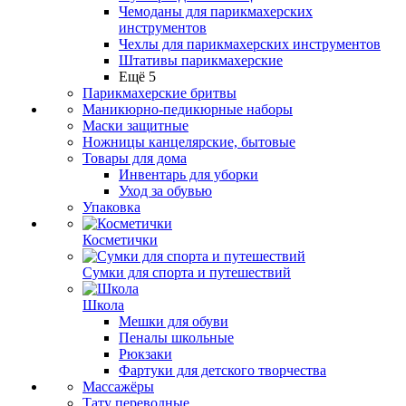
Чемоданы для парикмахерских
инструментов
Чехлы для парикмахерских инструментов
Штативы парикмахерские
Ещё 5
Парикмахерские бритвы
Маникюрно-педикюрные наборы
Маски защитные
Ножницы канцелярские, бытовые
Товары для дома
Инвентарь для уборки
Уход за обувью
Упаковка
Косметички
Сумки для спорта и путешествий
Школа
Мешки для обуви
Пеналы школьные
Рюкзаки
Фартуки для детского творчества
Массажёры
Тату переводные