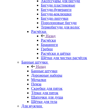
Аксессуары для бигуди
Бигуди пластиковые
Бигуди-бумеранги
Бигуди-коклюшки
Бигуди-липучки
Поролоновые бигуди
Термобигуди для волос
Расчёски
Назад
Расчёски
Брашинги
Гребни
Расчёски и щётки
Щётки для чистки расчёсок
Банные штучки
Назад
Банные штучки
Дорожные наборы
Мочалки
Пемза
Скребки для пяток
Тёрки для пяток
Шапочки для душа
Щётки для тела
Для мужчин