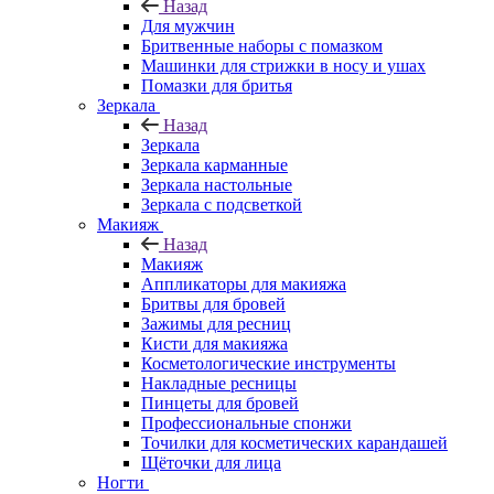
Назад
Для мужчин
Бритвенные наборы с помазком
Машинки для стрижки в носу и ушах
Помазки для бритья
Зеркала
Назад
Зеркала
Зеркала карманные
Зеркала настольные
Зеркала с подсветкой
Макияж
Назад
Макияж
Аппликаторы для макияжа
Бритвы для бровей
Зажимы для ресниц
Кисти для макияжа
Косметологические инструменты
Накладные ресницы
Пинцеты для бровей
Профессиональные спонжи
Точилки для косметических карандашей
Щёточки для лица
Ногти