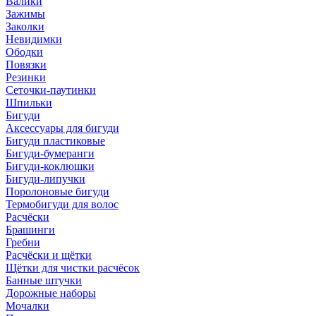
Валики
Зажимы
Заколки
Невидимки
Ободки
Повязки
Резинки
Сеточки-паутинки
Шпильки
Бигуди
Аксессуары для бигуди
Бигуди пластиковые
Бигуди-бумеранги
Бигуди-коклюшки
Бигуди-липучки
Поролоновые бигуди
Термобигуди для волос
Расчёски
Брашинги
Гребни
Расчёски и щётки
Щётки для чистки расчёсок
Банные штучки
Дорожные наборы
Мочалки