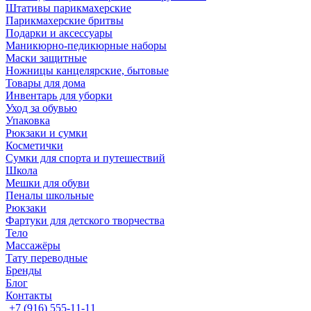
Штативы парикмахерские
Парикмахерские бритвы
Подарки и аксессуары
Маникюрно-педикюрные наборы
Маски защитные
Ножницы канцелярские, бытовые
Товары для дома
Инвентарь для уборки
Уход за обувью
Упаковка
Рюкзаки и сумки
Косметички
Сумки для спорта и путешествий
Школа
Мешки для обуви
Пеналы школьные
Рюкзаки
Фартуки для детского творчества
Тело
Массажёры
Тату переводные
Бренды
Блог
Контакты
+7 (916) 555-11-11