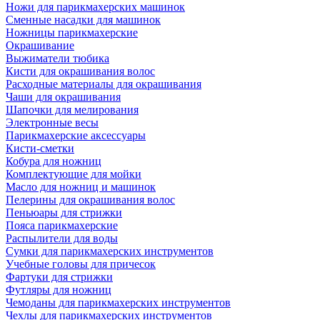
Ножи для парикмахерских машинок
Сменные насадки для машинок
Ножницы парикмахерские
Окрашивание
Выжиматели тюбика
Кисти для окрашивания волос
Расходные материалы для окрашивания
Чаши для окрашивания
Шапочки для мелирования
Электронные весы
Парикмахерские аксессуары
Кисти-сметки
Кобура для ножниц
Комплектующие для мойки
Масло для ножниц и машинок
Пелерины для окрашивания волос
Пеньюары для стрижки
Пояса парикмахерские
Распылители для воды
Сумки для парикмахерских инструментов
Учебные головы для причесок
Фартуки для стрижки
Футляры для ножниц
Чемоданы для парикмахерских инструментов
Чехлы для парикмахерских инструментов