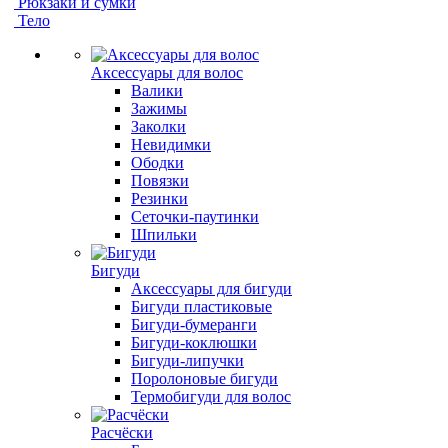
Рюкзаки и сумки
Тело
Аксессуары для волос
Валики
Зажимы
Заколки
Невидимки
Ободки
Повязки
Резинки
Сеточки-паутинки
Шпильки
Бигуди
Аксессуары для бигуди
Бигуди пластиковые
Бигуди-бумеранги
Бигуди-коклюшки
Бигуди-липучки
Поролоновые бигуди
Термобигуди для волос
Расчёски