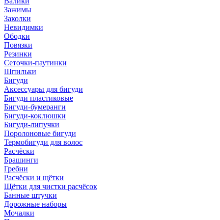
Валики
Зажимы
Заколки
Невидимки
Ободки
Повязки
Резинки
Сеточки-паутинки
Шпильки
Бигуди
Аксессуары для бигуди
Бигуди пластиковые
Бигуди-бумеранги
Бигуди-коклюшки
Бигуди-липучки
Поролоновые бигуди
Термобигуди для волос
Расчёски
Брашинги
Гребни
Расчёски и щётки
Щётки для чистки расчёсок
Банные штучки
Дорожные наборы
Мочалки