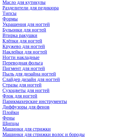
Масло для кутикулы
Разделители для педикюра
Типсы
Формы
Украшения для ногтей
Бульонки для ногтей
Втирка ракушки
Клёпки для ногтей
Кружево для ногтей
Наклейки для ногтей
Ногти накладные
Переводная фольга
Пигмент для ногтей
Пыль для дизайна ногтей
Слайдер дизайн для ногтей
Стразы для ногтей
Сухоцветы для ногтей
Флок для ногтей
Парикмахерские инструменты
Диффузоры для фенов
Плойки
Фены
Щипцы
Машинки для стрижки
Машинки для стрижки волос и бороды