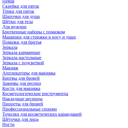
Пемза
Скребки для пяток
Тёрки для пяток
Шапочки для душа
Щётки для тела
Для мужчин
Бритвенные наборы с помазком
Машинки для стрижки в носу и ушах
Помазки для бритья
Зеркала
Зеркала карманные
Зеркала настольные
Зеркала с подсветкой
Макияж
Аппликаторы для макияжа
Бритвы для бровей
Зажимы для ресниц
Кисти для макияжа
Косметологические инструменты
Накладные ресницы
Пинцеты для бровей
Профессиональные спонжи
Точилки для косметических карандашей
Щёточки для лица
Ногти