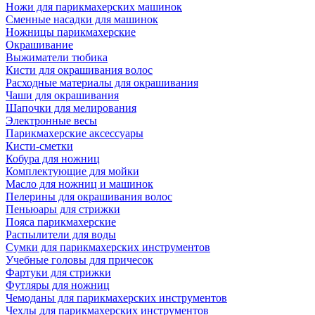
Ножи для парикмахерских машинок
Сменные насадки для машинок
Ножницы парикмахерские
Окрашивание
Выжиматели тюбика
Кисти для окрашивания волос
Расходные материалы для окрашивания
Чаши для окрашивания
Шапочки для мелирования
Электронные весы
Парикмахерские аксессуары
Кисти-сметки
Кобура для ножниц
Комплектующие для мойки
Масло для ножниц и машинок
Пелерины для окрашивания волос
Пеньюары для стрижки
Пояса парикмахерские
Распылители для воды
Сумки для парикмахерских инструментов
Учебные головы для причесок
Фартуки для стрижки
Футляры для ножниц
Чемоданы для парикмахерских инструментов
Чехлы для парикмахерских инструментов