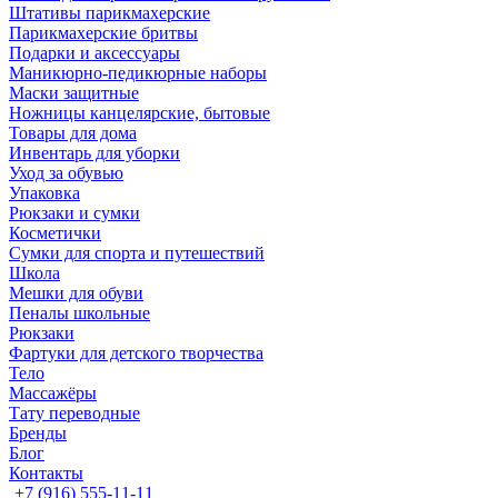
Штативы парикмахерские
Парикмахерские бритвы
Подарки и аксессуары
Маникюрно-педикюрные наборы
Маски защитные
Ножницы канцелярские, бытовые
Товары для дома
Инвентарь для уборки
Уход за обувью
Упаковка
Рюкзаки и сумки
Косметички
Сумки для спорта и путешествий
Школа
Мешки для обуви
Пеналы школьные
Рюкзаки
Фартуки для детского творчества
Тело
Массажёры
Тату переводные
Бренды
Блог
Контакты
+7 (916) 555-11-11