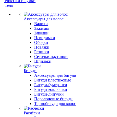
Рюкзаки и сумки
Тело
Аксессуары для волос
Валики
Зажимы
Заколки
Невидимки
Ободки
Повязки
Резинки
Сеточки-паутинки
Шпильки
Бигуди
Аксессуары для бигуди
Бигуди пластиковые
Бигуди-бумеранги
Бигуди-коклюшки
Бигуди-липучки
Поролоновые бигуди
Термобигуди для волос
Расчёски