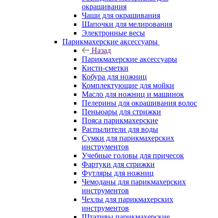
окрашивания
Чаши для окрашивания
Шапочки для мелирования
Электронные весы
Парикмахерские аксессуары
Назад
Парикмахерские аксессуары
Кисти-сметки
Кобура для ножниц
Комплектующие для мойки
Масло для ножниц и машинок
Пелерины для окрашивания волос
Пеньюары для стрижки
Пояса парикмахерские
Распылители для воды
Сумки для парикмахерских
инструментов
Учебные головы для причесок
Фартуки для стрижки
Футляры для ножниц
Чемоданы для парикмахерских
инструментов
Чехлы для парикмахерских
инструментов
Штативы парикмахерские