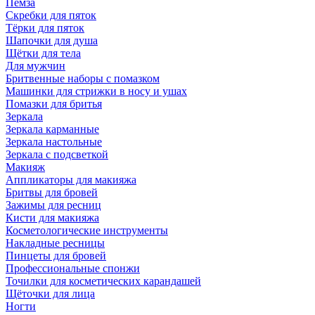
Пемза
Скребки для пяток
Тёрки для пяток
Шапочки для душа
Щётки для тела
Для мужчин
Бритвенные наборы с помазком
Машинки для стрижки в носу и ушах
Помазки для бритья
Зеркала
Зеркала карманные
Зеркала настольные
Зеркала с подсветкой
Макияж
Аппликаторы для макияжа
Бритвы для бровей
Зажимы для ресниц
Кисти для макияжа
Косметологические инструменты
Накладные ресницы
Пинцеты для бровей
Профессиональные спонжи
Точилки для косметических карандашей
Щёточки для лица
Ногти