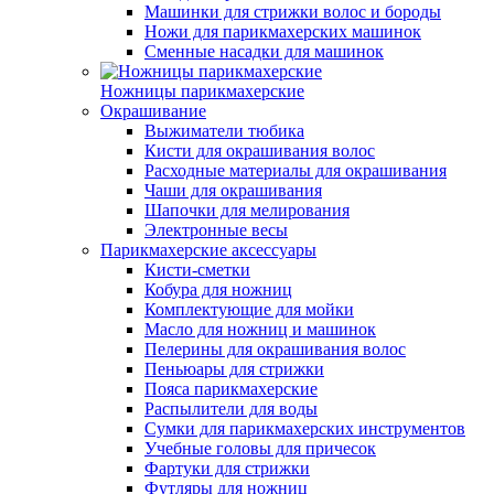
Машинки для стрижки волос и бороды
Ножи для парикмахерских машинок
Сменные насадки для машинок
Ножницы парикмахерские
Окрашивание
Выжиматели тюбика
Кисти для окрашивания волос
Расходные материалы для окрашивания
Чаши для окрашивания
Шапочки для мелирования
Электронные весы
Парикмахерские аксессуары
Кисти-сметки
Кобура для ножниц
Комплектующие для мойки
Масло для ножниц и машинок
Пелерины для окрашивания волос
Пеньюары для стрижки
Пояса парикмахерские
Распылители для воды
Сумки для парикмахерских инструментов
Учебные головы для причесок
Фартуки для стрижки
Футляры для ножниц