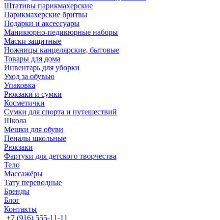
Штативы парикмахерские
Парикмахерские бритвы
Подарки и аксессуары
Маникюрно-педикюрные наборы
Маски защитные
Ножницы канцелярские, бытовые
Товары для дома
Инвентарь для уборки
Уход за обувью
Упаковка
Рюкзаки и сумки
Косметички
Сумки для спорта и путешествий
Школа
Мешки для обуви
Пеналы школьные
Рюкзаки
Фартуки для детского творчества
Тело
Массажёры
Тату переводные
Бренды
Блог
Контакты
+7 (916) 555-11-11