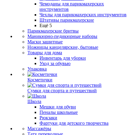
Чемоданы для парикмахерских
инструментов
Чехлы для парикмахерских инструментов
Штативы парикмахерские
Ещё 5
Парикмахерские бритвы
Маникюрно-педикюрные наборы
Маски защитные
Ножницы канцелярские, бытовые
Товары для дома
Инвентарь для уборки
Уход за обувью
Упаковка
Косметички
Сумки для спорта и путешествий
Школа
Мешки для обуви
Пеналы школьные
Рюкзаки
Фартуки для детского творчества
Массажёры
Тату переводные