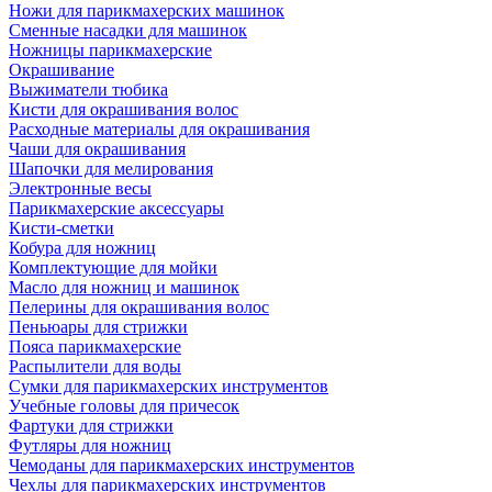
Ножи для парикмахерских машинок
Сменные насадки для машинок
Ножницы парикмахерские
Окрашивание
Выжиматели тюбика
Кисти для окрашивания волос
Расходные материалы для окрашивания
Чаши для окрашивания
Шапочки для мелирования
Электронные весы
Парикмахерские аксессуары
Кисти-сметки
Кобура для ножниц
Комплектующие для мойки
Масло для ножниц и машинок
Пелерины для окрашивания волос
Пеньюары для стрижки
Пояса парикмахерские
Распылители для воды
Сумки для парикмахерских инструментов
Учебные головы для причесок
Фартуки для стрижки
Футляры для ножниц
Чемоданы для парикмахерских инструментов
Чехлы для парикмахерских инструментов