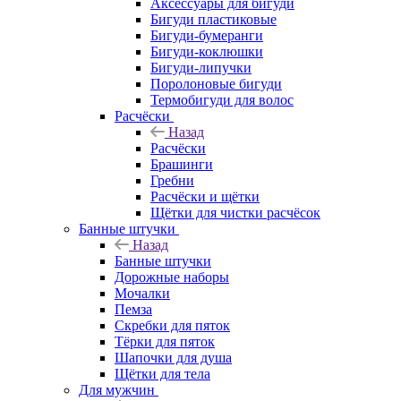
Аксессуары для бигуди
Бигуди пластиковые
Бигуди-бумеранги
Бигуди-коклюшки
Бигуди-липучки
Поролоновые бигуди
Термобигуди для волос
Расчёски
Назад
Расчёски
Брашинги
Гребни
Расчёски и щётки
Щётки для чистки расчёсок
Банные штучки
Назад
Банные штучки
Дорожные наборы
Мочалки
Пемза
Скребки для пяток
Тёрки для пяток
Шапочки для душа
Щётки для тела
Для мужчин