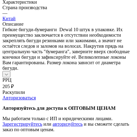
Характеристики
Страна производства
—
Китай
Описание
Гибкие бигуди-бумеранги Dewal 10 штук в упаковке. Их
преимущество заключается в отсутствии необходимости
закреплять бигуди резинками или зажимами, а значит не
остаётся следов и заломов на волосах. Накрутив прядь на
центральную часть "бумеранга", заверните вверх свободные
кончики бигуди и зафиксируйте её. Великолепные локоны
Вам гарантированы. Размер локона зависит от диаметра
бигуди.
РРЦ
205
₽
Раскупили
Авторизоваться
Авторизуйтесь для доступа к ОПТОВЫМ ЦЕНАМ
Мы работаем только с ИП и юридическими лицами.
Зарегистрируйтесь
или
авторизуйтесь
и вы сможете сделать
заказ по оптовым ценам.