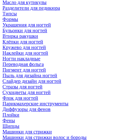
Масло для кутикулы
Разделители для педикюра
Типсы
Формы
Украшения для ногтей
Бульонки для ногтей
Втирка ракушки
Клёпки для ногтей
Кружево для ногтей
Наклейки для ногтей
Ногти накладные
Переводная фольга
Пигмент для ногтей
Пыль для дизайна ногтей
Слайдер дизайн для ногтей
Стразы для ногтей
Сухоцветы для ногтей
Флок для ногтей
Парикмахерские инструменты
Диффузоры для фенов
Плойки
Фены
Щипцы
Машинки для стрижки
Машинки для стрижки волос и бороды