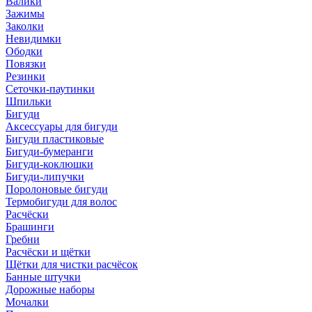
Валики
Зажимы
Заколки
Невидимки
Ободки
Повязки
Резинки
Сеточки-паутинки
Шпильки
Бигуди
Аксессуары для бигуди
Бигуди пластиковые
Бигуди-бумеранги
Бигуди-коклюшки
Бигуди-липучки
Поролоновые бигуди
Термобигуди для волос
Расчёски
Брашинги
Гребни
Расчёски и щётки
Щётки для чистки расчёсок
Банные штучки
Дорожные наборы
Мочалки