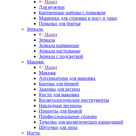
Назад
Для мужчин
Бритвенные наборы с помазком
Машинки для стрижки в носу и ушах
Помазки для бритья
Зеркала
Назад
Зеркала
Зеркала карманные
Зеркала настольные
Зеркала с подсветкой
Макияж
Назад
Макияж
Аппликаторы для макияжа
Бритвы для бровей
Зажимы для ресниц
Кисти для макияжа
Косметологические инструменты
Накладные ресницы
Пинцеты для бровей
Профессиональные спонжи
Точилки для косметических карандашей
Щёточки для лица
Ногти