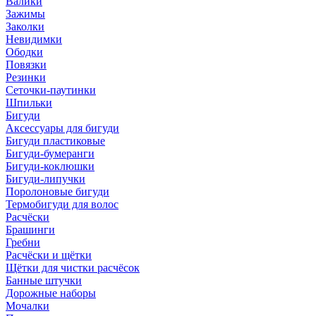
Валики
Зажимы
Заколки
Невидимки
Ободки
Повязки
Резинки
Сеточки-паутинки
Шпильки
Бигуди
Аксессуары для бигуди
Бигуди пластиковые
Бигуди-бумеранги
Бигуди-коклюшки
Бигуди-липучки
Поролоновые бигуди
Термобигуди для волос
Расчёски
Брашинги
Гребни
Расчёски и щётки
Щётки для чистки расчёсок
Банные штучки
Дорожные наборы
Мочалки