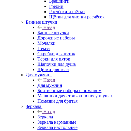
Брашинги
Гребни
Расчёски и щётки
Щётки для чистки расчёсок
Банные штучки
Назад
Банные штучки
Дорожные наборы
Мочалки
Пемза
Скребки для пяток
Тёрки для пяток
Шапочки для душа
Щётки для тела
Для мужчин
Назад
Для мужчин
Бритвенные наборы с помазком
Машинки для стрижки в носу и ушах
Помазки для бритья
Зеркала
Назад
Зеркала
Зеркала карманные
Зеркала настольные