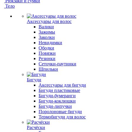
Рюкзаки и сумки
Тело
Аксессуары для волос
Валики
Зажимы
Заколки
Невидимки
Ободки
Повязки
Резинки
Сеточки-паутинки
Шпильки
Бигуди
Аксессуары для бигуди
Бигуди пластиковые
Бигуди-бумеранги
Бигуди-коклюшки
Бигуди-липучки
Поролоновые бигуди
Термобигуди для волос
Расчёски