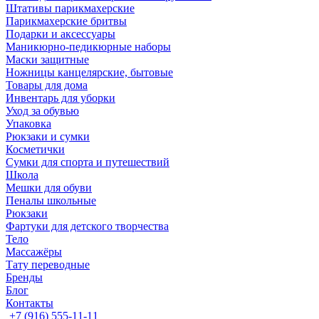
Штативы парикмахерские
Парикмахерские бритвы
Подарки и аксессуары
Маникюрно-педикюрные наборы
Маски защитные
Ножницы канцелярские, бытовые
Товары для дома
Инвентарь для уборки
Уход за обувью
Упаковка
Рюкзаки и сумки
Косметички
Сумки для спорта и путешествий
Школа
Мешки для обуви
Пеналы школьные
Рюкзаки
Фартуки для детского творчества
Тело
Массажёры
Тату переводные
Бренды
Блог
Контакты
+7 (916) 555-11-11