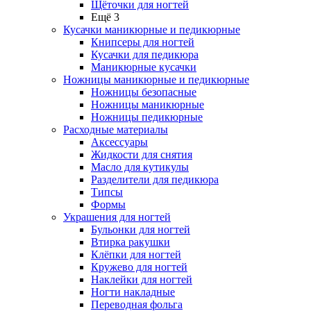
Щёточки для ногтей
Ещё 3
Кусачки маникюрные и педикюрные
Книпсеры для ногтей
Кусачки для педикюра
Маникюрные кусачки
Ножницы маникюрные и педикюрные
Ножницы безопасные
Ножницы маникюрные
Ножницы педикюрные
Расходные материалы
Аксессуары
Жидкости для снятия
Масло для кутикулы
Разделители для педикюра
Типсы
Формы
Украшения для ногтей
Бульонки для ногтей
Втирка ракушки
Клёпки для ногтей
Кружево для ногтей
Наклейки для ногтей
Ногти накладные
Переводная фольга