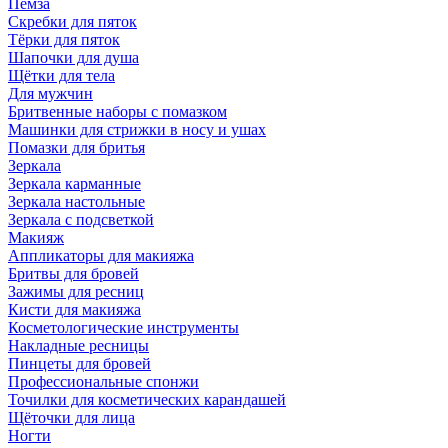
Пемза
Скребки для пяток
Тёрки для пяток
Шапочки для душа
Щётки для тела
Для мужчин
Бритвенные наборы с помазком
Машинки для стрижки в носу и ушах
Помазки для бритья
Зеркала
Зеркала карманные
Зеркала настольные
Зеркала с подсветкой
Макияж
Аппликаторы для макияжа
Бритвы для бровей
Зажимы для ресниц
Кисти для макияжа
Косметологические инструменты
Накладные ресницы
Пинцеты для бровей
Профессиональные спонжи
Точилки для косметических карандашей
Щёточки для лица
Ногти