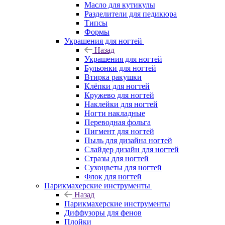
Масло для кутикулы
Разделители для педикюра
Типсы
Формы
Украшения для ногтей
Назад
Украшения для ногтей
Бульонки для ногтей
Втирка ракушки
Клёпки для ногтей
Кружево для ногтей
Наклейки для ногтей
Ногти накладные
Переводная фольга
Пигмент для ногтей
Пыль для дизайна ногтей
Слайдер дизайн для ногтей
Стразы для ногтей
Сухоцветы для ногтей
Флок для ногтей
Парикмахерские инструменты
Назад
Парикмахерские инструменты
Диффузоры для фенов
Плойки