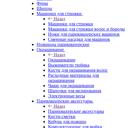
Фены
Щипцы
Машинки для стрижки
Назад
Машинки для стрижки
Машинки для стрижки волос и бороды
Ножи для парикмахерских машинок
Сменные насадки для машинок
Ножницы парикмахерские
Окрашивание
Назад
Окрашивание
Выжиматели тюбика
Кисти для окрашивания волос
Расходные материалы для
окрашивания
Чаши для окрашивания
Шапочки для мелирования
Электронные весы
Парикмахерские аксессуары
Назад
Парикмахерские аксессуары
Кисти-сметки
Кобура для ножниц
Комплектующие для мойки