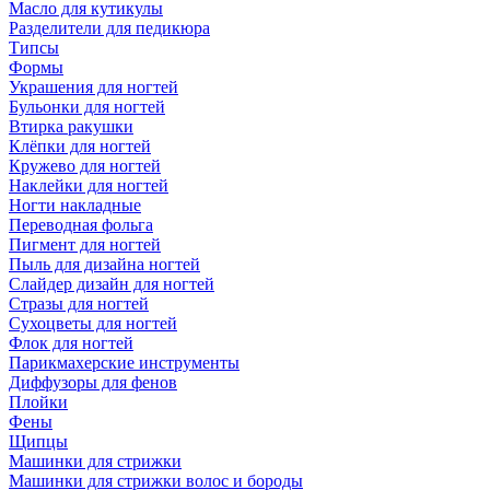
Масло для кутикулы
Разделители для педикюра
Типсы
Формы
Украшения для ногтей
Бульонки для ногтей
Втирка ракушки
Клёпки для ногтей
Кружево для ногтей
Наклейки для ногтей
Ногти накладные
Переводная фольга
Пигмент для ногтей
Пыль для дизайна ногтей
Слайдер дизайн для ногтей
Стразы для ногтей
Сухоцветы для ногтей
Флок для ногтей
Парикмахерские инструменты
Диффузоры для фенов
Плойки
Фены
Щипцы
Машинки для стрижки
Машинки для стрижки волос и бороды