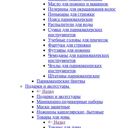
Масло для ножниц и машинок
Пелерины для окрашивания волос
Пеньюары для стрижки
Пояса парикмахерские
Распылители для воды
Сумки для парикмахерских
инструментов
Учебные головы для причесок
Фартуки для стрижки
Футляры для ножниц
Чемоданы для парикмахерских
инструментов
Чехлы для парикмахерских
инструментов
Штативы парикмахерские
Парикмахерские бритвы
Подарки и аксессуары
Назад
Подарки и аксессуары
Маникюрно-педикюрные наборы
Маски защитные
Ножницы канцелярские, бытовые
Товары для дома
Назад
Товары для дома