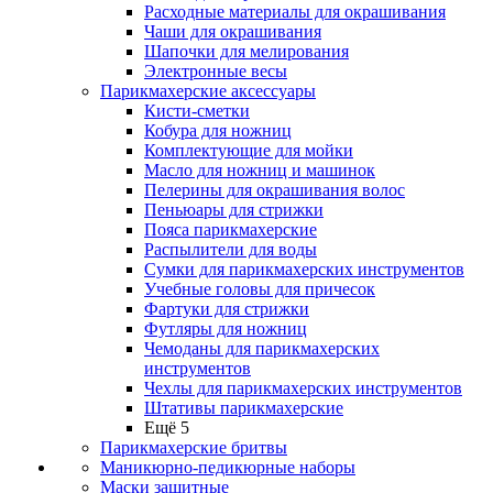
Расходные материалы для окрашивания
Чаши для окрашивания
Шапочки для мелирования
Электронные весы
Парикмахерские аксессуары
Кисти-сметки
Кобура для ножниц
Комплектующие для мойки
Масло для ножниц и машинок
Пелерины для окрашивания волос
Пеньюары для стрижки
Пояса парикмахерские
Распылители для воды
Сумки для парикмахерских инструментов
Учебные головы для причесок
Фартуки для стрижки
Футляры для ножниц
Чемоданы для парикмахерских
инструментов
Чехлы для парикмахерских инструментов
Штативы парикмахерские
Ещё 5
Парикмахерские бритвы
Маникюрно-педикюрные наборы
Маски защитные