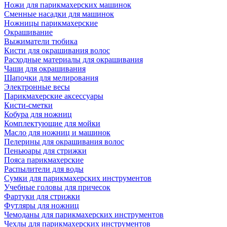
Ножи для парикмахерских машинок
Сменные насадки для машинок
Ножницы парикмахерские
Окрашивание
Выжиматели тюбика
Кисти для окрашивания волос
Расходные материалы для окрашивания
Чаши для окрашивания
Шапочки для мелирования
Электронные весы
Парикмахерские аксессуары
Кисти-сметки
Кобура для ножниц
Комплектующие для мойки
Масло для ножниц и машинок
Пелерины для окрашивания волос
Пеньюары для стрижки
Пояса парикмахерские
Распылители для воды
Сумки для парикмахерских инструментов
Учебные головы для причесок
Фартуки для стрижки
Футляры для ножниц
Чемоданы для парикмахерских инструментов
Чехлы для парикмахерских инструментов