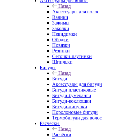
Аксессуары для волос
Назад
Аксессуары для волос
Валики
Зажимы
Заколки
Невидимки
Ободки
Повязки
Резинки
Сеточки-паутинки
Шпильки
Бигуди
Назад
Бигуди
Аксессуары для бигуди
Бигуди пластиковые
Бигуди-бумеранги
Бигуди-коклюшки
Бигуди-липучки
Поролоновые бигуди
Термобигуди для волос
Расчёски
Назад
Расчёски