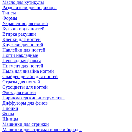
Масло для кутикулы
Разделители для педикюра
Типсы
Формы
Украшения для ногтей
Бульонки для ногтей
Втирка ракушки
Клёпки для ногтей
Кружево для ногтей
Наклейки для ногтей
Ногти накладные
Переводная фольга
Пигмент для ногтей
Пыль для дизайна ногтей
Слайдер дизайн для ногтей
Стразы для ногтей
Сухоцветы для ногтей
Флок для ногтей
Парикмахерские инструменты
Диффузоры для фенов
Плойки
Фены
Щипцы
Машинки для стрижки
Машинки для стрижки волос и бороды