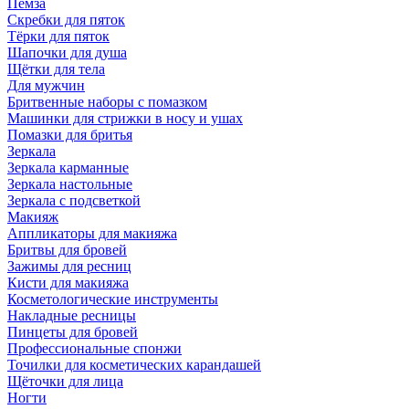
Пемза
Скребки для пяток
Тёрки для пяток
Шапочки для душа
Щётки для тела
Для мужчин
Бритвенные наборы с помазком
Машинки для стрижки в носу и ушах
Помазки для бритья
Зеркала
Зеркала карманные
Зеркала настольные
Зеркала с подсветкой
Макияж
Аппликаторы для макияжа
Бритвы для бровей
Зажимы для ресниц
Кисти для макияжа
Косметологические инструменты
Накладные ресницы
Пинцеты для бровей
Профессиональные спонжи
Точилки для косметических карандашей
Щёточки для лица
Ногти