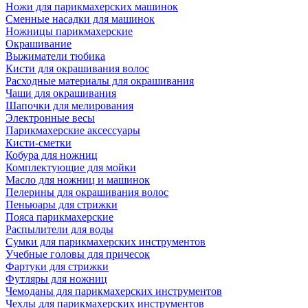
Ножи для парикмахерских машинок
Сменные насадки для машинок
Ножницы парикмахерские
Окрашивание
Выжиматели тюбика
Кисти для окрашивания волос
Расходные материалы для окрашивания
Чаши для окрашивания
Шапочки для мелирования
Электронные весы
Парикмахерские аксессуары
Кисти-сметки
Кобура для ножниц
Комплектующие для мойки
Масло для ножниц и машинок
Пелерины для окрашивания волос
Пеньюары для стрижки
Пояса парикмахерские
Распылители для воды
Сумки для парикмахерских инструментов
Учебные головы для причесок
Фартуки для стрижки
Футляры для ножниц
Чемоданы для парикмахерских инструментов
Чехлы для парикмахерских инструментов