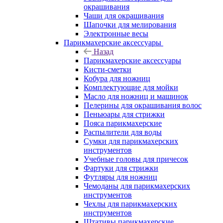
окрашивания
Чаши для окрашивания
Шапочки для мелирования
Электронные весы
Парикмахерские аксессуары
Назад
Парикмахерские аксессуары
Кисти-сметки
Кобура для ножниц
Комплектующие для мойки
Масло для ножниц и машинок
Пелерины для окрашивания волос
Пеньюары для стрижки
Пояса парикмахерские
Распылители для воды
Сумки для парикмахерских
инструментов
Учебные головы для причесок
Фартуки для стрижки
Футляры для ножниц
Чемоданы для парикмахерских
инструментов
Чехлы для парикмахерских
инструментов
Штативы парикмахерские