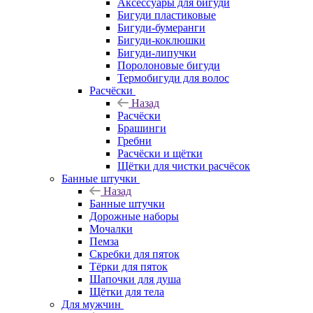
Аксессуары для бигуди
Бигуди пластиковые
Бигуди-бумеранги
Бигуди-коклюшки
Бигуди-липучки
Поролоновые бигуди
Термобигуди для волос
Расчёски
Назад
Расчёски
Брашинги
Гребни
Расчёски и щётки
Щётки для чистки расчёсок
Банные штучки
Назад
Банные штучки
Дорожные наборы
Мочалки
Пемза
Скребки для пяток
Тёрки для пяток
Шапочки для душа
Щётки для тела
Для мужчин