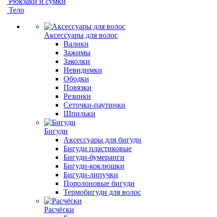
Рюкзаки и сумки
Тело
Аксессуары для волос
Валики
Зажимы
Заколки
Невидимки
Ободки
Повязки
Резинки
Сеточки-паутинки
Шпильки
Бигуди
Аксессуары для бигуди
Бигуди пластиковые
Бигуди-бумеранги
Бигуди-коклюшки
Бигуди-липучки
Поролоновые бигуди
Термобигуди для волос
Расчёски