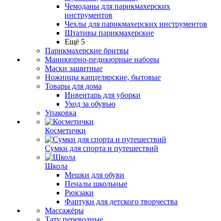
Чемоданы для парикмахерских
инструментов
Чехлы для парикмахерских инструментов
Штативы парикмахерские
Ещё 5
Парикмахерские бритвы
Маникюрно-педикюрные наборы
Маски защитные
Ножницы канцелярские, бытовые
Товары для дома
Инвентарь для уборки
Уход за обувью
Упаковка
Косметички
Сумки для спорта и путешествий
Школа
Мешки для обуви
Пеналы школьные
Рюкзаки
Фартуки для детского творчества
Массажёры
Тату переводные