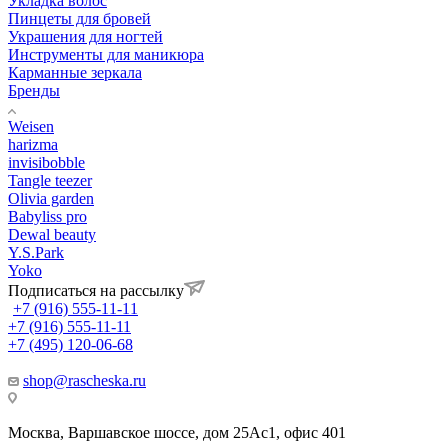
Укладка волос
Пинцеты для бровей
Украшения для ногтей
Инструменты для маникюра
Карманные зеркала
Бренды
Weisen
harizma
invisibobble
Tangle teezer
Olivia garden
Babyliss pro
Dewal beauty
Y.S.Park
Yoko
Подписаться на рассылку
+7 (916) 555-11-11
+7 (916) 555-11-11
+7 (495) 120-06-68
shop@rascheska.ru
Москва, Варшавское шоссе, дом 25Аc1, офис 401