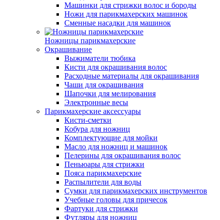
Машинки для стрижки волос и бороды
Ножи для парикмахерских машинок
Сменные насадки для машинок
Ножницы парикмахерские
Окрашивание
Выжиматели тюбика
Кисти для окрашивания волос
Расходные материалы для окрашивания
Чаши для окрашивания
Шапочки для мелирования
Электронные весы
Парикмахерские аксессуары
Кисти-сметки
Кобура для ножниц
Комплектующие для мойки
Масло для ножниц и машинок
Пелерины для окрашивания волос
Пеньюары для стрижки
Пояса парикмахерские
Распылители для воды
Сумки для парикмахерских инструментов
Учебные головы для причесок
Фартуки для стрижки
Футляры для ножниц