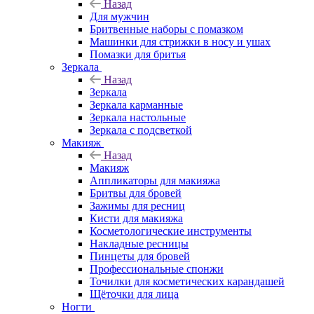
Назад
Для мужчин
Бритвенные наборы с помазком
Машинки для стрижки в носу и ушах
Помазки для бритья
Зеркала
Назад
Зеркала
Зеркала карманные
Зеркала настольные
Зеркала с подсветкой
Макияж
Назад
Макияж
Аппликаторы для макияжа
Бритвы для бровей
Зажимы для ресниц
Кисти для макияжа
Косметологические инструменты
Накладные ресницы
Пинцеты для бровей
Профессиональные спонжи
Точилки для косметических карандашей
Щёточки для лица
Ногти