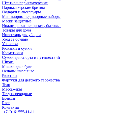
Штативы парикмахерские
Парикмахерские бритвы
Подарки и аксессуары
Маникюрно-педикюрные наборы
Маски защитные
Ножницы канцелярские, бытовые
Товары для дома
Инвентарь для уборки
Уход за обувью
Упаковка
Рюкзаки и сумки
Косметички
Сумки для спорта и путешествий
Школа
Мешки для обуви
Пеналы школьные
Рюкзаки
Фартуки для детского творчества
Тело
Массажёры
Тату переводные
Бренды
Блог
Контакты
+7 (916) 555-11-11