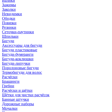
Валики
Зажимы
Заколки
Невидимки
Ободки
Повязки
Резинки
Сеточки-паутинки
Шпильки
Бигуди
Аксессуары для бигуди
Бигуди пластиковые
Бигуди-бумеранги
Бигуди-коклюшки
Бигуди-липучки
Поролоновые бигуди
Термобигуди для волос
Расчёски
Брашинги
Гребни
Расчёски и щётки
Щётки для чистки расчёсок
Банные штучки
Дорожные наборы
Мочалки