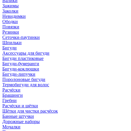
Валики
Зажимы
Заколки
Невидимки
Ободки
Повязки
Резинки
Сеточки-паутинки
Шпильки
Бигуди
Аксессуары для бигуди
Бигуди пластиковые
Бигуди-бумеранги
Бигуди-коклюшки
Бигуди-липучки
Поролоновые бигуди
Термобигуди для волос
Расчёски
Брашинги
Гребни
Расчёски и щётки
Щётки для чистки расчёсок
Банные штучки
Дорожные наборы
Мочалки