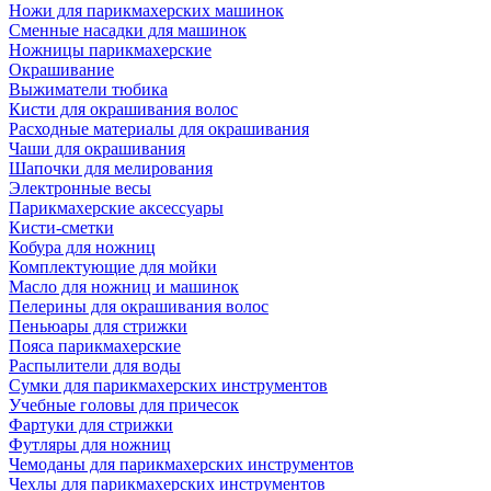
Ножи для парикмахерских машинок
Сменные насадки для машинок
Ножницы парикмахерские
Окрашивание
Выжиматели тюбика
Кисти для окрашивания волос
Расходные материалы для окрашивания
Чаши для окрашивания
Шапочки для мелирования
Электронные весы
Парикмахерские аксессуары
Кисти-сметки
Кобура для ножниц
Комплектующие для мойки
Масло для ножниц и машинок
Пелерины для окрашивания волос
Пеньюары для стрижки
Пояса парикмахерские
Распылители для воды
Сумки для парикмахерских инструментов
Учебные головы для причесок
Фартуки для стрижки
Футляры для ножниц
Чемоданы для парикмахерских инструментов
Чехлы для парикмахерских инструментов