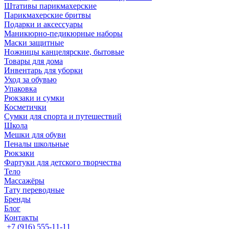
Штативы парикмахерские
Парикмахерские бритвы
Подарки и аксессуары
Маникюрно-педикюрные наборы
Маски защитные
Ножницы канцелярские, бытовые
Товары для дома
Инвентарь для уборки
Уход за обувью
Упаковка
Рюкзаки и сумки
Косметички
Сумки для спорта и путешествий
Школа
Мешки для обуви
Пеналы школьные
Рюкзаки
Фартуки для детского творчества
Тело
Массажёры
Тату переводные
Бренды
Блог
Контакты
+7 (916) 555-11-11