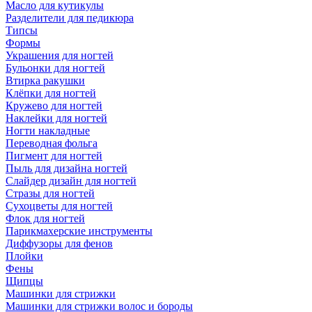
Масло для кутикулы
Разделители для педикюра
Типсы
Формы
Украшения для ногтей
Бульонки для ногтей
Втирка ракушки
Клёпки для ногтей
Кружево для ногтей
Наклейки для ногтей
Ногти накладные
Переводная фольга
Пигмент для ногтей
Пыль для дизайна ногтей
Слайдер дизайн для ногтей
Стразы для ногтей
Сухоцветы для ногтей
Флок для ногтей
Парикмахерские инструменты
Диффузоры для фенов
Плойки
Фены
Щипцы
Машинки для стрижки
Машинки для стрижки волос и бороды