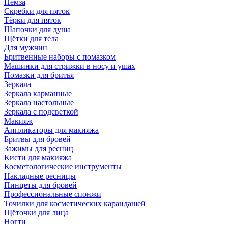
Пемза
Скребки для пяток
Тёрки для пяток
Шапочки для душа
Щётки для тела
Для мужчин
Бритвенные наборы с помазком
Машинки для стрижки в носу и ушах
Помазки для бритья
Зеркала
Зеркала карманные
Зеркала настольные
Зеркала с подсветкой
Макияж
Аппликаторы для макияжа
Бритвы для бровей
Зажимы для ресниц
Кисти для макияжа
Косметологические инструменты
Накладные ресницы
Пинцеты для бровей
Профессиональные спонжи
Точилки для косметических карандашей
Щёточки для лица
Ногти