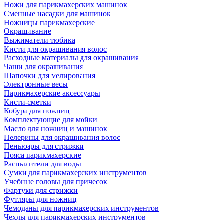
Ножи для парикмахерских машинок
Сменные насадки для машинок
Ножницы парикмахерские
Окрашивание
Выжиматели тюбика
Кисти для окрашивания волос
Расходные материалы для окрашивания
Чаши для окрашивания
Шапочки для мелирования
Электронные весы
Парикмахерские аксессуары
Кисти-сметки
Кобура для ножниц
Комплектующие для мойки
Масло для ножниц и машинок
Пелерины для окрашивания волос
Пеньюары для стрижки
Пояса парикмахерские
Распылители для воды
Сумки для парикмахерских инструментов
Учебные головы для причесок
Фартуки для стрижки
Футляры для ножниц
Чемоданы для парикмахерских инструментов
Чехлы для парикмахерских инструментов