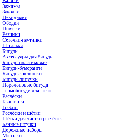
Валики
Зажимы
Заколки
Невидимки
Ободки
Повязки
Резинки
Сеточки-паутинки
Шпильки
Бигуди
Аксессуары для бигуди
Бигуди пластиковые
Бигуди-бумеранги
Бигуди-коклюшки
Бигуди-липучки
Поролоновые бигуди
Термобигуди для волос
Расчёски
Брашинги
Гребни
Расчёски и щётки
Щётки для чистки расчёсок
Банные штучки
Дорожные наборы
Мочалки