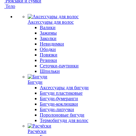
Рюкзаки и сумки
Тело
Аксессуары для волос
Валики
Зажимы
Заколки
Невидимки
Ободки
Повязки
Резинки
Сеточки-паутинки
Шпильки
Бигуди
Аксессуары для бигуди
Бигуди пластиковые
Бигуди-бумеранги
Бигуди-коклюшки
Бигуди-липучки
Поролоновые бигуди
Термобигуди для волос
Расчёски