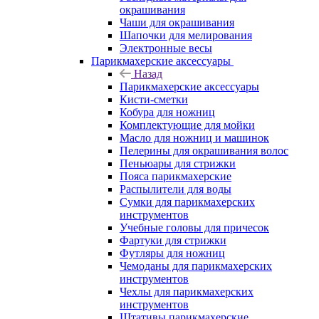
окрашивания
Чаши для окрашивания
Шапочки для мелирования
Электронные весы
Парикмахерские аксессуары
Назад
Парикмахерские аксессуары
Кисти-сметки
Кобура для ножниц
Комплектующие для мойки
Масло для ножниц и машинок
Пелерины для окрашивания волос
Пеньюары для стрижки
Пояса парикмахерские
Распылители для воды
Сумки для парикмахерских
инструментов
Учебные головы для причесок
Фартуки для стрижки
Футляры для ножниц
Чемоданы для парикмахерских
инструментов
Чехлы для парикмахерских
инструментов
Штативы парикмахерские