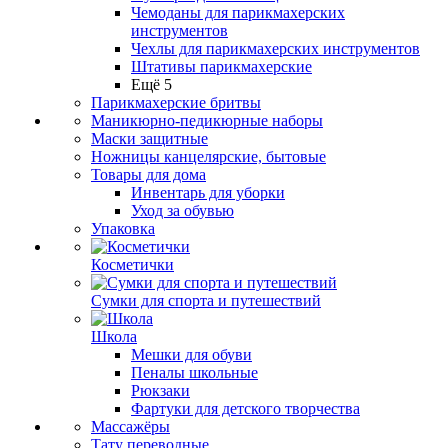
Чемоданы для парикмахерских
инструментов
Чехлы для парикмахерских инструментов
Штативы парикмахерские
Ещё 5
Парикмахерские бритвы
Маникюрно-педикюрные наборы
Маски защитные
Ножницы канцелярские, бытовые
Товары для дома
Инвентарь для уборки
Уход за обувью
Упаковка
Косметички
Сумки для спорта и путешествий
Школа
Мешки для обуви
Пеналы школьные
Рюкзаки
Фартуки для детского творчества
Массажёры
Тату переводные