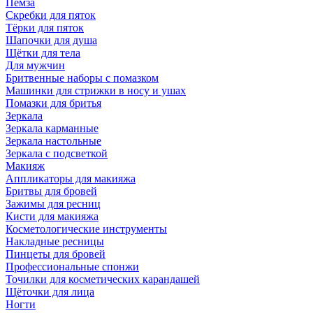
Пемза
Скребки для пяток
Тёрки для пяток
Шапочки для душа
Щётки для тела
Для мужчин
Бритвенные наборы с помазком
Машинки для стрижки в носу и ушах
Помазки для бритья
Зеркала
Зеркала карманные
Зеркала настольные
Зеркала с подсветкой
Макияж
Аппликаторы для макияжа
Бритвы для бровей
Зажимы для ресниц
Кисти для макияжа
Косметологические инструменты
Накладные ресницы
Пинцеты для бровей
Профессиональные спонжи
Точилки для косметических карандашей
Щёточки для лица
Ногти