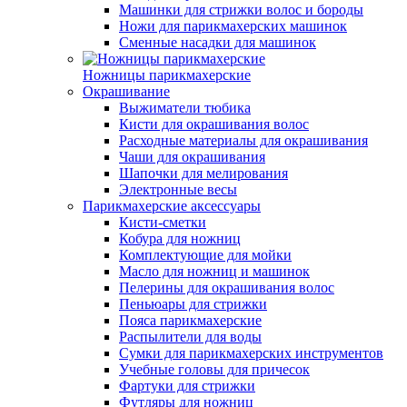
Машинки для стрижки волос и бороды
Ножи для парикмахерских машинок
Сменные насадки для машинок
Ножницы парикмахерские
Окрашивание
Выжиматели тюбика
Кисти для окрашивания волос
Расходные материалы для окрашивания
Чаши для окрашивания
Шапочки для мелирования
Электронные весы
Парикмахерские аксессуары
Кисти-сметки
Кобура для ножниц
Комплектующие для мойки
Масло для ножниц и машинок
Пелерины для окрашивания волос
Пеньюары для стрижки
Пояса парикмахерские
Распылители для воды
Сумки для парикмахерских инструментов
Учебные головы для причесок
Фартуки для стрижки
Футляры для ножниц