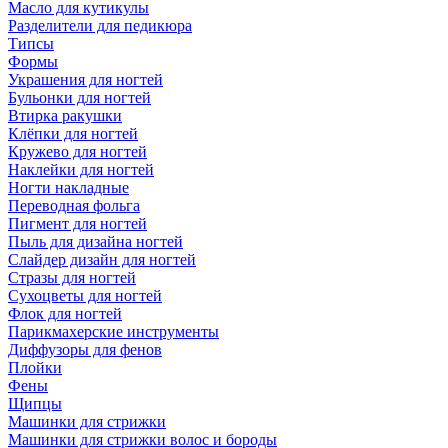
Масло для кутикулы
Разделители для педикюра
Типсы
Формы
Украшения для ногтей
Бульонки для ногтей
Втирка ракушки
Клёпки для ногтей
Кружево для ногтей
Наклейки для ногтей
Ногти накладные
Переводная фольга
Пигмент для ногтей
Пыль для дизайна ногтей
Слайдер дизайн для ногтей
Стразы для ногтей
Сухоцветы для ногтей
Флок для ногтей
Парикмахерские инструменты
Диффузоры для фенов
Плойки
Фены
Щипцы
Машинки для стрижки
Машинки для стрижки волос и бороды