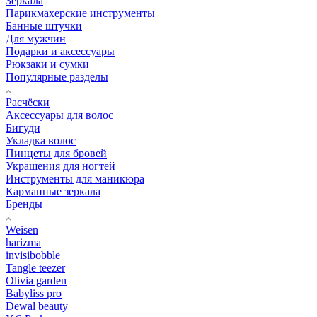
Зеркала
Парикмахерские инструменты
Банные штучки
Для мужчин
Подарки и аксессуары
Рюкзаки и сумки
Популярные разделы
Расчёски
Аксессуары для волос
Бигуди
Укладка волос
Пинцеты для бровей
Украшения для ногтей
Инструменты для маникюра
Карманные зеркала
Бренды
Weisen
harizma
invisibobble
Tangle teezer
Olivia garden
Babyliss pro
Dewal beauty