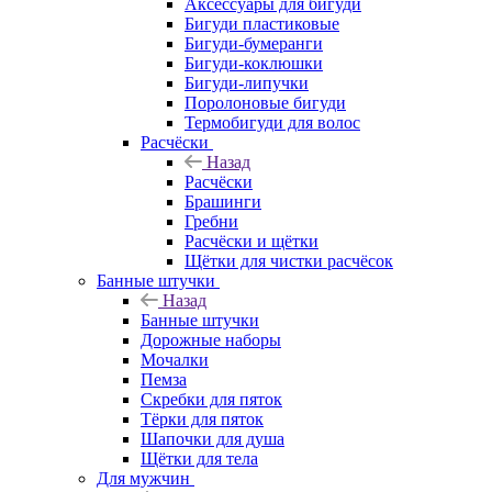
Аксессуары для бигуди
Бигуди пластиковые
Бигуди-бумеранги
Бигуди-коклюшки
Бигуди-липучки
Поролоновые бигуди
Термобигуди для волос
Расчёски
Назад
Расчёски
Брашинги
Гребни
Расчёски и щётки
Щётки для чистки расчёсок
Банные штучки
Назад
Банные штучки
Дорожные наборы
Мочалки
Пемза
Скребки для пяток
Тёрки для пяток
Шапочки для душа
Щётки для тела
Для мужчин