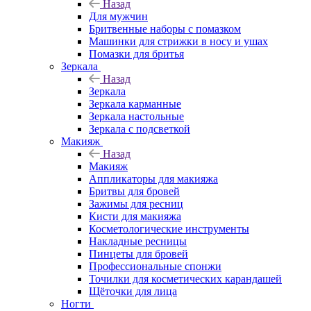
Назад
Для мужчин
Бритвенные наборы с помазком
Машинки для стрижки в носу и ушах
Помазки для бритья
Зеркала
Назад
Зеркала
Зеркала карманные
Зеркала настольные
Зеркала с подсветкой
Макияж
Назад
Макияж
Аппликаторы для макияжа
Бритвы для бровей
Зажимы для ресниц
Кисти для макияжа
Косметологические инструменты
Накладные ресницы
Пинцеты для бровей
Профессиональные спонжи
Точилки для косметических карандашей
Щёточки для лица
Ногти