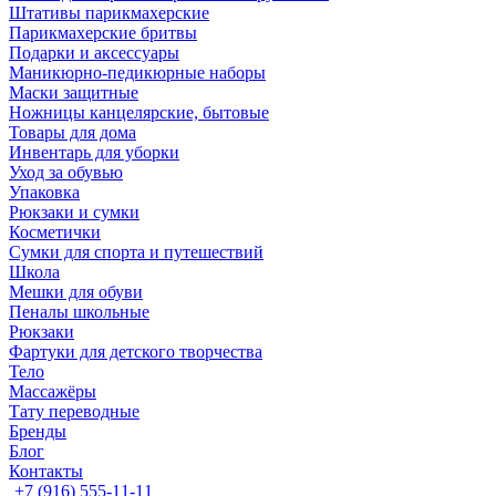
Штативы парикмахерские
Парикмахерские бритвы
Подарки и аксессуары
Маникюрно-педикюрные наборы
Маски защитные
Ножницы канцелярские, бытовые
Товары для дома
Инвентарь для уборки
Уход за обувью
Упаковка
Рюкзаки и сумки
Косметички
Сумки для спорта и путешествий
Школа
Мешки для обуви
Пеналы школьные
Рюкзаки
Фартуки для детского творчества
Тело
Массажёры
Тату переводные
Бренды
Блог
Контакты
+7 (916) 555-11-11