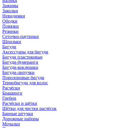
Валики
Зажимы
Заколки
Невидимки
Ободки
Повязки
Резинки
Сеточки-паутинки
Шпильки
Бигуди
Аксессуары для бигуди
Бигуди пластиковые
Бигуди-бумеранги
Бигуди-коклюшки
Бигуди-липучки
Поролоновые бигуди
Термобигуди для волос
Расчёски
Брашинги
Гребни
Расчёски и щётки
Щётки для чистки расчёсок
Банные штучки
Дорожные наборы
Мочалки