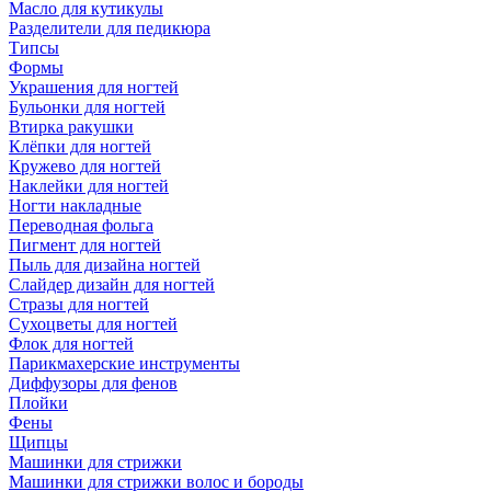
Масло для кутикулы
Разделители для педикюра
Типсы
Формы
Украшения для ногтей
Бульонки для ногтей
Втирка ракушки
Клёпки для ногтей
Кружево для ногтей
Наклейки для ногтей
Ногти накладные
Переводная фольга
Пигмент для ногтей
Пыль для дизайна ногтей
Слайдер дизайн для ногтей
Стразы для ногтей
Сухоцветы для ногтей
Флок для ногтей
Парикмахерские инструменты
Диффузоры для фенов
Плойки
Фены
Щипцы
Машинки для стрижки
Машинки для стрижки волос и бороды