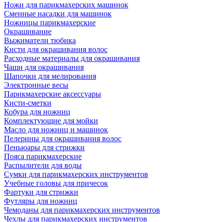
Ножи для парикмахерских машинок
Сменные насадки для машинок
Ножницы парикмахерские
Окрашивание
Выжиматели тюбика
Кисти для окрашивания волос
Расходные материалы для окрашивания
Чаши для окрашивания
Шапочки для мелирования
Электронные весы
Парикмахерские аксессуары
Кисти-сметки
Кобура для ножниц
Комплектующие для мойки
Масло для ножниц и машинок
Пелерины для окрашивания волос
Пеньюары для стрижки
Пояса парикмахерские
Распылители для воды
Сумки для парикмахерских инструментов
Учебные головы для причесок
Фартуки для стрижки
Футляры для ножниц
Чемоданы для парикмахерских инструментов
Чехлы для парикмахерских инструментов