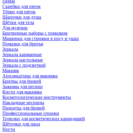
Пемза
Скребки для пяток
Тёрки для пяток
Шапочки для душа
Щётки для тела
Для мужчин
Бритвенные наборы с помазком
Машинки для стрижки в носу и ушах
Помазки для бритья
Зеркала
Зеркала карманные
Зеркала настольные
Зеркала с подсветкой
Макияж
Аппликаторы для макияжа
Бритвы для бровей
Зажимы для ресниц
Кисти для макияжа
Косметологические инструменты
Накладные ресницы
Пинцеты для бровей
Профессиональные спонжи
Точилки для косметических карандашей
Щёточки для лица
Ногти