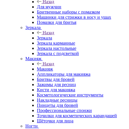
Назад
Для мужчин
Бритвенные наборы с помазком
Машинки для стрижки в носу и ушах
Помазки для бритья
Зеркала
Назад
Зеркала
Зеркала карманные
Зеркала настольные
Зеркала с подсветкой
Макияж
Назад
Макияж
Аппликаторы для макияжа
Бритвы для бровей
Зажимы для ресниц
Кисти для макияжа
Косметологические инструменты
Накладные ресницы
Пинцеты для бровей
Профессиональные спонжи
Точилки для косметических карандашей
Щёточки для лица
Ногти