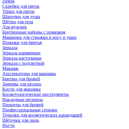
Пемза
Скребки для пяток
Тёрки для пяток
Шапочки для душа
Щётки для тела
Для мужчин
Бритвенные наборы с помазком
Машинки для стрижки в носу и ушах
Помазки для бритья
Зеркала
Зеркала карманные
Зеркала настольные
Зеркала с подсветкой
Макияж
Аппликаторы для макияжа
Бритвы для бровей
Зажимы для ресниц
Кисти для макияжа
Косметологические инструменты
Накладные ресницы
Пинцеты для бровей
Профессиональные спонжи
Точилки для косметических карандашей
Щёточки для лица
Ногти