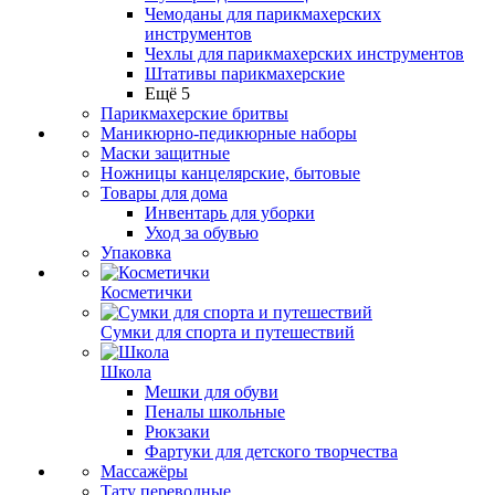
Чемоданы для парикмахерских
инструментов
Чехлы для парикмахерских инструментов
Штативы парикмахерские
Ещё 5
Парикмахерские бритвы
Маникюрно-педикюрные наборы
Маски защитные
Ножницы канцелярские, бытовые
Товары для дома
Инвентарь для уборки
Уход за обувью
Упаковка
Косметички
Сумки для спорта и путешествий
Школа
Мешки для обуви
Пеналы школьные
Рюкзаки
Фартуки для детского творчества
Массажёры
Тату переводные