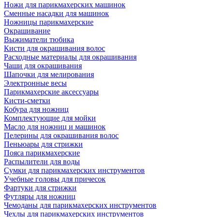
Ножи для парикмахерских машинок
Сменные насадки для машинок
Ножницы парикмахерские
Окрашивание
Выжиматели тюбика
Кисти для окрашивания волос
Расходные материалы для окрашивания
Чаши для окрашивания
Шапочки для мелирования
Электронные весы
Парикмахерские аксессуары
Кисти-сметки
Кобура для ножниц
Комплектующие для мойки
Масло для ножниц и машинок
Пелерины для окрашивания волос
Пеньюары для стрижки
Пояса парикмахерские
Распылители для воды
Сумки для парикмахерских инструментов
Учебные головы для причесок
Фартуки для стрижки
Футляры для ножниц
Чемоданы для парикмахерских инструментов
Чехлы для парикмахерских инструментов