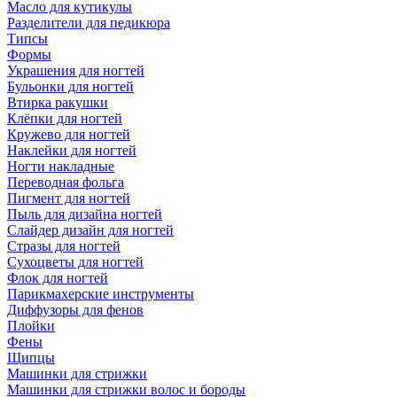
Масло для кутикулы
Разделители для педикюра
Типсы
Формы
Украшения для ногтей
Бульонки для ногтей
Втирка ракушки
Клёпки для ногтей
Кружево для ногтей
Наклейки для ногтей
Ногти накладные
Переводная фольга
Пигмент для ногтей
Пыль для дизайна ногтей
Слайдер дизайн для ногтей
Стразы для ногтей
Сухоцветы для ногтей
Флок для ногтей
Парикмахерские инструменты
Диффузоры для фенов
Плойки
Фены
Щипцы
Машинки для стрижки
Машинки для стрижки волос и бороды