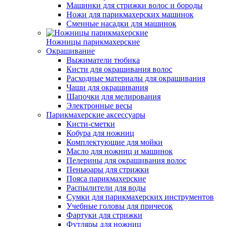
Машинки для стрижки волос и бороды
Ножи для парикмахерских машинок
Сменные насадки для машинок
Ножницы парикмахерские
Окрашивание
Выжиматели тюбика
Кисти для окрашивания волос
Расходные материалы для окрашивания
Чаши для окрашивания
Шапочки для мелирования
Электронные весы
Парикмахерские аксессуары
Кисти-сметки
Кобура для ножниц
Комплектующие для мойки
Масло для ножниц и машинок
Пелерины для окрашивания волос
Пеньюары для стрижки
Пояса парикмахерские
Распылители для воды
Сумки для парикмахерских инструментов
Учебные головы для причесок
Фартуки для стрижки
Футляры для ножниц