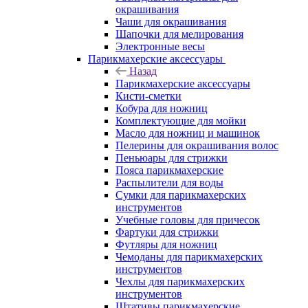
окрашивания
Чаши для окрашивания
Шапочки для мелирования
Электронные весы
Парикмахерские аксессуары
Назад
Парикмахерские аксессуары
Кисти-сметки
Кобура для ножниц
Комплектующие для мойки
Масло для ножниц и машинок
Пелерины для окрашивания волос
Пеньюары для стрижки
Пояса парикмахерские
Распылители для воды
Сумки для парикмахерских
инструментов
Учебные головы для причесок
Фартуки для стрижки
Футляры для ножниц
Чемоданы для парикмахерских
инструментов
Чехлы для парикмахерских
инструментов
Штативы парикмахерские