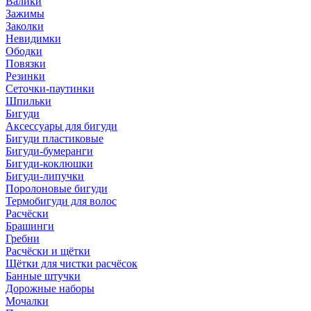
Валики
Зажимы
Заколки
Невидимки
Ободки
Повязки
Резинки
Сеточки-паутинки
Шпильки
Бигуди
Аксессуары для бигуди
Бигуди пластиковые
Бигуди-бумеранги
Бигуди-коклюшки
Бигуди-липучки
Поролоновые бигуди
Термобигуди для волос
Расчёски
Брашинги
Гребни
Расчёски и щётки
Щётки для чистки расчёсок
Банные штучки
Дорожные наборы
Мочалки