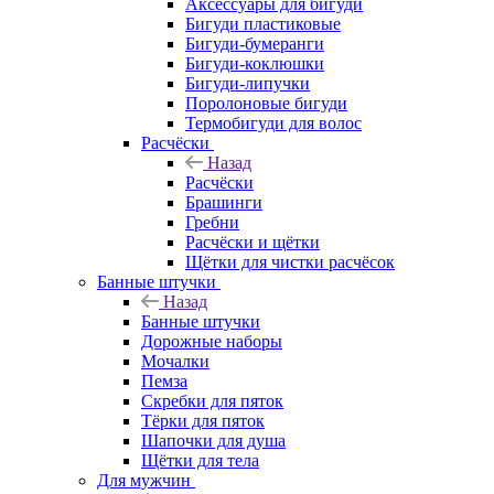
Аксессуары для бигуди
Бигуди пластиковые
Бигуди-бумеранги
Бигуди-коклюшки
Бигуди-липучки
Поролоновые бигуди
Термобигуди для волос
Расчёски
Назад
Расчёски
Брашинги
Гребни
Расчёски и щётки
Щётки для чистки расчёсок
Банные штучки
Назад
Банные штучки
Дорожные наборы
Мочалки
Пемза
Скребки для пяток
Тёрки для пяток
Шапочки для душа
Щётки для тела
Для мужчин