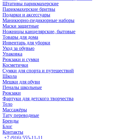
Штативы парикмахерские
Парикмахерские бритвы
Подарки и аксессуары
Маникюрно-педикюрные наборы
Маски защитные
Ножницы канцелярские, бытовые
Товары для дома
Инвентарь для уборки
Уход за обувью
Упаковка
Рюкзаки и сумки
Косметички
Сумки для спорта и путешествий
Школа
Мешки для обуви
Пеналы школьные
Рюкзаки
Фартуки для детского творчества
Тело
Массажёры
Тату переводные
Бренды
Блог
Контакты
+7 (916) 555-11-11