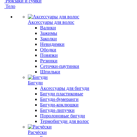
Рюкзаки и сумки
Тело
Аксессуары для волос
Валики
Зажимы
Заколки
Невидимки
Ободки
Повязки
Резинки
Сеточки-паутинки
Шпильки
Бигуди
Аксессуары для бигуди
Бигуди пластиковые
Бигуди-бумеранги
Бигуди-коклюшки
Бигуди-липучки
Поролоновые бигуди
Термобигуди для волос
Расчёски