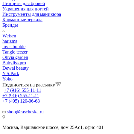
Пинцеты для бровей
Украшения для ногтей
Инструменты для маникюра
Карманные зеркала
Бренды
Weisen
harizma
invisibobble
Tangle teezer
Olivia garden
Babyliss pro
Dewal beauty
Y.S.Park
Yoko
Подписаться на рассылку
+7 (916) 555-11-11
+7 (916) 555-11-11
+7 (495) 120-06-68
shop@rascheska.ru
Москва, Варшавское шоссе, дом 25Аc1, офис 401