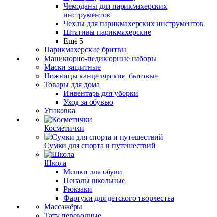
Чемоданы для парикмахерских
инструментов
Чехлы для парикмахерских инструментов
Штативы парикмахерские
Ещё 5
Парикмахерские бритвы
Маникюрно-педикюрные наборы
Маски защитные
Ножницы канцелярские, бытовые
Товары для дома
Инвентарь для уборки
Уход за обувью
Упаковка
Косметички
Сумки для спорта и путешествий
Школа
Мешки для обуви
Пеналы школьные
Рюкзаки
Фартуки для детского творчества
Массажёры
Тату переводные