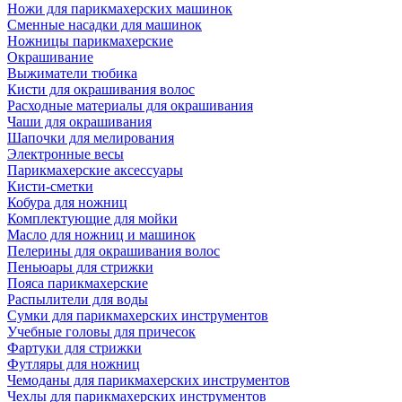
Ножи для парикмахерских машинок
Сменные насадки для машинок
Ножницы парикмахерские
Окрашивание
Выжиматели тюбика
Кисти для окрашивания волос
Расходные материалы для окрашивания
Чаши для окрашивания
Шапочки для мелирования
Электронные весы
Парикмахерские аксессуары
Кисти-сметки
Кобура для ножниц
Комплектующие для мойки
Масло для ножниц и машинок
Пелерины для окрашивания волос
Пеньюары для стрижки
Пояса парикмахерские
Распылители для воды
Сумки для парикмахерских инструментов
Учебные головы для причесок
Фартуки для стрижки
Футляры для ножниц
Чемоданы для парикмахерских инструментов
Чехлы для парикмахерских инструментов