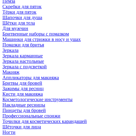
Пемза
Скребки для пяток
Тёрки для пяток
Шапочки для душа
Щётки для тела
Для мужчин
Бритвенные наборы с помазком
Машинки для стрижки в носу и ушах
Помазки для бритья
Зеркала
Зеркала карманные
Зеркала настольные
Зеркала с подсветкой
Макияж
Аппликаторы для макияжа
Бритвы для бровей
Зажимы для ресниц
Кисти для макияжа
Косметологические инструменты
Накладные ресницы
Пинцеты для бровей
Профессиональные спонжи
Точилки для косметических карандашей
Щёточки для лица
Ногти