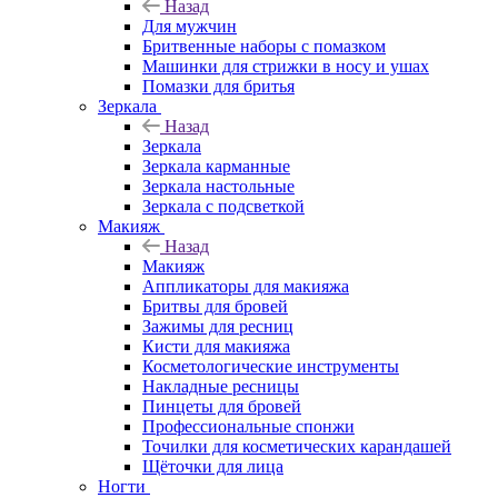
Назад
Для мужчин
Бритвенные наборы с помазком
Машинки для стрижки в носу и ушах
Помазки для бритья
Зеркала
Назад
Зеркала
Зеркала карманные
Зеркала настольные
Зеркала с подсветкой
Макияж
Назад
Макияж
Аппликаторы для макияжа
Бритвы для бровей
Зажимы для ресниц
Кисти для макияжа
Косметологические инструменты
Накладные ресницы
Пинцеты для бровей
Профессиональные спонжи
Точилки для косметических карандашей
Щёточки для лица
Ногти