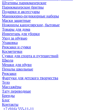
Штативы парикмахерские
Парикмахерские бритвы
Подарки и аксессуары
Маникюрно-педикюрные наборы
Маски защитные
Ножницы канцелярские, бытовые
Товары для дома
Инвентарь для уборки
Уход за обувью
Упаковка
Рюкзаки и сумки
Косметички
Сумки для спорта и путешествий
Школа
Мешки для обуви
Пеналы школьные
Рюкзаки
Фартуки для детского творчества
Тело
Массажёры
Тату переводные
Бренды
Блог
Контакты
+7 (916) 555-11-11