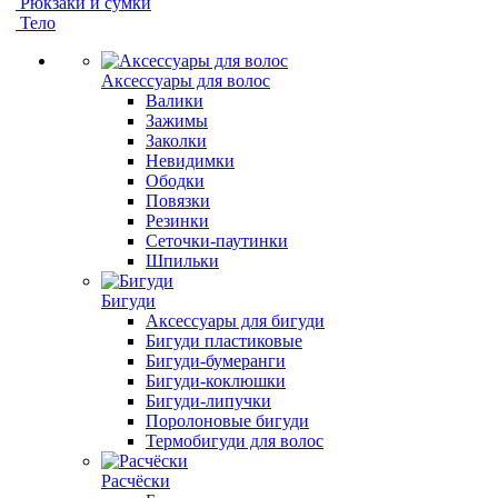
Рюкзаки и сумки
Тело
Аксессуары для волос
Валики
Зажимы
Заколки
Невидимки
Ободки
Повязки
Резинки
Сеточки-паутинки
Шпильки
Бигуди
Аксессуары для бигуди
Бигуди пластиковые
Бигуди-бумеранги
Бигуди-коклюшки
Бигуди-липучки
Поролоновые бигуди
Термобигуди для волос
Расчёски