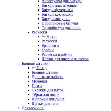
Аксессуары для бигуди
Бигуди пластиковые
Бигуди-бумеранги
Бигуди-коклюшки
Бигуди-липучки
Поролоновые бигуди
Термобигуди для волос
Расчёски
Назад
Расчёски
Брашинги
Гребни
Расчёски и щётки
Щётки для чистки расчёсок
Банные штучки
Назад
Банные штучки
Дорожные наборы
Мочалки
Пемза
Скребки для пяток
Тёрки для пяток
Шапочки для душа
Щётки для тела
Для мужчин