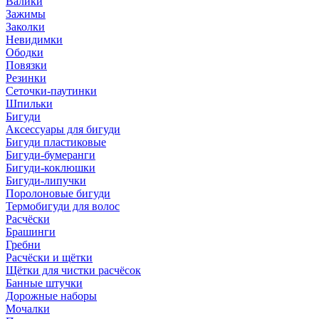
Валики
Зажимы
Заколки
Невидимки
Ободки
Повязки
Резинки
Сеточки-паутинки
Шпильки
Бигуди
Аксессуары для бигуди
Бигуди пластиковые
Бигуди-бумеранги
Бигуди-коклюшки
Бигуди-липучки
Поролоновые бигуди
Термобигуди для волос
Расчёски
Брашинги
Гребни
Расчёски и щётки
Щётки для чистки расчёсок
Банные штучки
Дорожные наборы
Мочалки