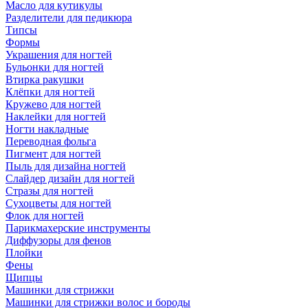
Масло для кутикулы
Разделители для педикюра
Типсы
Формы
Украшения для ногтей
Бульонки для ногтей
Втирка ракушки
Клёпки для ногтей
Кружево для ногтей
Наклейки для ногтей
Ногти накладные
Переводная фольга
Пигмент для ногтей
Пыль для дизайна ногтей
Слайдер дизайн для ногтей
Стразы для ногтей
Сухоцветы для ногтей
Флок для ногтей
Парикмахерские инструменты
Диффузоры для фенов
Плойки
Фены
Щипцы
Машинки для стрижки
Машинки для стрижки волос и бороды