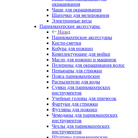
окрашивания
Чаши для окрашивания
Шапочки для мелирования
Электронные весы
Парикмахерские аксессуары
Назад
Парикмахерские аксессуары
Кисти-сметки
Кобура для ножниц
Комплектующие для мойки
Масло для ножниц и машинок
Пелерины для окрашивания волос
Пеньюары для стрижки
Пояса парикмахерские
Распылители для воды
Сумки для парикмахерских
инструментов
Учебные головы для причесок
Фартуки для стрижки
Футляры для ножниц
Чемоданы для парикмахерских
инструментов
Чехлы для парикмахерских
инструментов
Штативы парикмахерские