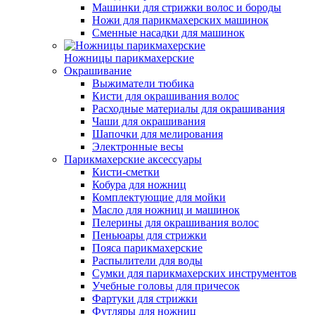
Машинки для стрижки волос и бороды
Ножи для парикмахерских машинок
Сменные насадки для машинок
Ножницы парикмахерские
Окрашивание
Выжиматели тюбика
Кисти для окрашивания волос
Расходные материалы для окрашивания
Чаши для окрашивания
Шапочки для мелирования
Электронные весы
Парикмахерские аксессуары
Кисти-сметки
Кобура для ножниц
Комплектующие для мойки
Масло для ножниц и машинок
Пелерины для окрашивания волос
Пеньюары для стрижки
Пояса парикмахерские
Распылители для воды
Сумки для парикмахерских инструментов
Учебные головы для причесок
Фартуки для стрижки
Футляры для ножниц