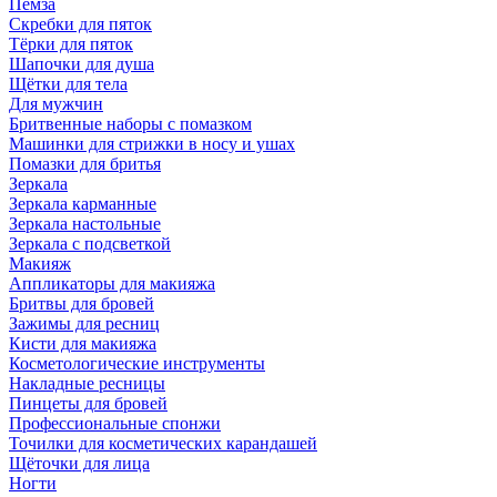
Пемза
Скребки для пяток
Тёрки для пяток
Шапочки для душа
Щётки для тела
Для мужчин
Бритвенные наборы с помазком
Машинки для стрижки в носу и ушах
Помазки для бритья
Зеркала
Зеркала карманные
Зеркала настольные
Зеркала с подсветкой
Макияж
Аппликаторы для макияжа
Бритвы для бровей
Зажимы для ресниц
Кисти для макияжа
Косметологические инструменты
Накладные ресницы
Пинцеты для бровей
Профессиональные спонжи
Точилки для косметических карандашей
Щёточки для лица
Ногти