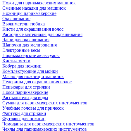
Ножи для парикмахерских машинок
Сменные насадки для машинок
Ножницы парикмахерские
Окрашивание
Выжиматели тюбика
Кисти для окрашивания волос
Расходные материалы для окрашивания
Чаши для окрашивания
Шапочки для мелирования
Электронные весы
Парикмахерские аксессуары
Кисти-сметки
Кобура для ножниц
Комплектующие для мойки
Масло для ножниц и машинок
Пелерины для окрашивания волос
Пеньюары для стрижки
Пояса парикмахерские
Распылители для воды
Сумки для парикмахерских инструментов
Учебные головы для причесок
Фартуки для стрижки
Футляры для ножниц
Чемоданы для парикмахерских инструментов
Чехлы для парикмахерских инструментов