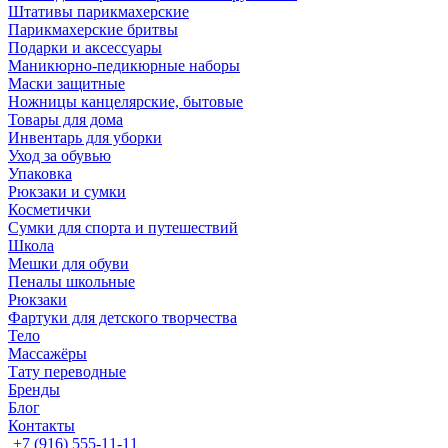
Штативы парикмахерские
Парикмахерские бритвы
Подарки и аксессуары
Маникюрно-педикюрные наборы
Маски защитные
Ножницы канцелярские, бытовые
Товары для дома
Инвентарь для уборки
Уход за обувью
Упаковка
Рюкзаки и сумки
Косметички
Сумки для спорта и путешествий
Школа
Мешки для обуви
Пеналы школьные
Рюкзаки
Фартуки для детского творчества
Тело
Массажёры
Тату переводные
Бренды
Блог
Контакты
+7 (916) 555-11-11