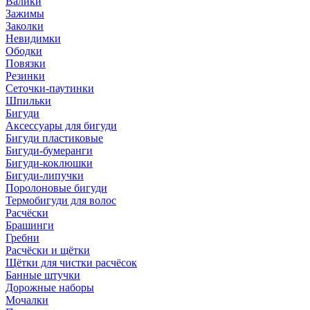
Валики
Зажимы
Заколки
Невидимки
Ободки
Повязки
Резинки
Сеточки-паутинки
Шпильки
Бигуди
Аксессуары для бигуди
Бигуди пластиковые
Бигуди-бумеранги
Бигуди-коклюшки
Бигуди-липучки
Поролоновые бигуди
Термобигуди для волос
Расчёски
Брашинги
Гребни
Расчёски и щётки
Щётки для чистки расчёсок
Банные штучки
Дорожные наборы
Мочалки