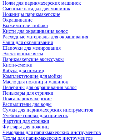
Ножи для парикмахерских машинок
Сменные насадки для машинок
Ножницы парикмахерские
Окрашивание
Выжиматели тюбика
Кисти для окрашивания волос
Расходные материалы для окрашивания
Чаши для окрашивания
Шапочки для мелирования
Электронные весы
Парикмахерские аксессуары
Кисти-сметки
Кобура для ножниц
Комплектующие для мойки
Масло для ножниц и машинок
Пелерины для окрашивания волос
Пеньюары для стрижки
Пояса парикмахерские
Распылители для воды
Сумки для парикмахерских инструментов
Учебные головы для причесок
Фартуки для стрижки
Футляры для ножниц
Чемоданы для парикмахерских инструментов
Чехлы для парикмахерских инструментов