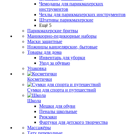
Чемоданы для парикмахерских
инструментов
Чехлы для парикмахерских инструментов
Штативы парикмахерские
Ещё 5
Парикмахерские бритвы
Маникюрно-педикюрные наборы
Маски защитные
Ножницы канцелярские, бытовые
Товары для дома
Инвентарь для уборки
Уход за обувью
Упаковка
Косметички
Сумки для спорта и путешествий
Школа
Мешки для обуви
Пеналы школьные
Рюкзаки
Фартуки для детского творчества
Массажёры
Тату переводные