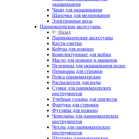
окрашивания
Чаши для окрашивания
Шапочки для мелирования
Электронные весы
Парикмахерские аксессуары
Назад
Парикмахерские аксессуары
Кисти-сметки
Кобура для ножниц
Комплектующие для мойки
Масло для ножниц и машинок
Пелерины для окрашивания волос
Пеньюары для стрижки
Пояса парикмахерские
Распылители для воды
Сумки для парикмахерских
инструментов
Учебные головы для причесок
Фартуки для стрижки
Футляры для ножниц
Чемоданы для парикмахерских
инструментов
Чехлы для парикмахерских
инструментов
Штативы парикмахерские