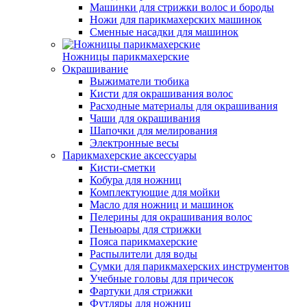
Машинки для стрижки волос и бороды
Ножи для парикмахерских машинок
Сменные насадки для машинок
Ножницы парикмахерские
Окрашивание
Выжиматели тюбика
Кисти для окрашивания волос
Расходные материалы для окрашивания
Чаши для окрашивания
Шапочки для мелирования
Электронные весы
Парикмахерские аксессуары
Кисти-сметки
Кобура для ножниц
Комплектующие для мойки
Масло для ножниц и машинок
Пелерины для окрашивания волос
Пеньюары для стрижки
Пояса парикмахерские
Распылители для воды
Сумки для парикмахерских инструментов
Учебные головы для причесок
Фартуки для стрижки
Футляры для ножниц