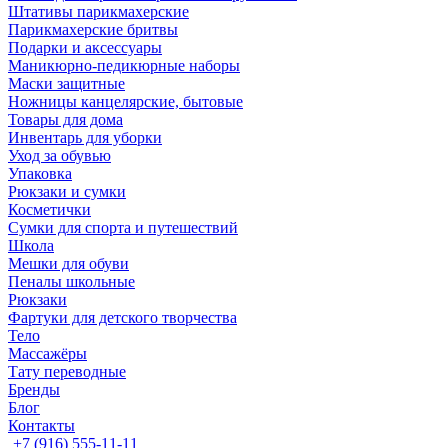
Штативы парикмахерские
Парикмахерские бритвы
Подарки и аксессуары
Маникюрно-педикюрные наборы
Маски защитные
Ножницы канцелярские, бытовые
Товары для дома
Инвентарь для уборки
Уход за обувью
Упаковка
Рюкзаки и сумки
Косметички
Сумки для спорта и путешествий
Школа
Мешки для обуви
Пеналы школьные
Рюкзаки
Фартуки для детского творчества
Тело
Массажёры
Тату переводные
Бренды
Блог
Контакты
+7 (916) 555-11-11