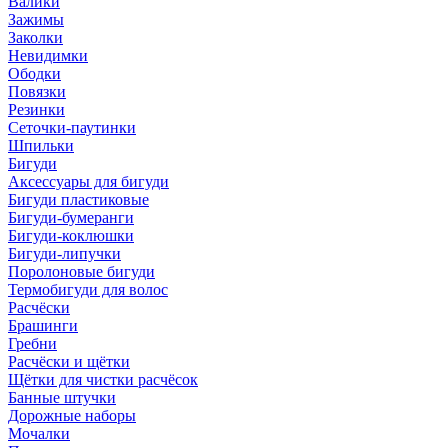
Валики
Зажимы
Заколки
Невидимки
Ободки
Повязки
Резинки
Сеточки-паутинки
Шпильки
Бигуди
Аксессуары для бигуди
Бигуди пластиковые
Бигуди-бумеранги
Бигуди-коклюшки
Бигуди-липучки
Поролоновые бигуди
Термобигуди для волос
Расчёски
Брашинги
Гребни
Расчёски и щётки
Щётки для чистки расчёсок
Банные штучки
Дорожные наборы
Мочалки