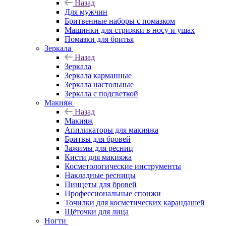
Назад
Для мужчин
Бритвенные наборы с помазком
Машинки для стрижки в носу и ушах
Помазки для бритья
Зеркала
Назад
Зеркала
Зеркала карманные
Зеркала настольные
Зеркала с подсветкой
Макияж
Назад
Макияж
Аппликаторы для макияжа
Бритвы для бровей
Зажимы для ресниц
Кисти для макияжа
Косметологические инструменты
Накладные ресницы
Пинцеты для бровей
Профессиональные спонжи
Точилки для косметических карандашей
Щёточки для лица
Ногти