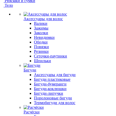
Рюкзаки и сумки
Тело
Аксессуары для волос
Валики
Зажимы
Заколки
Невидимки
Ободки
Повязки
Резинки
Сеточки-паутинки
Шпильки
Бигуди
Аксессуары для бигуди
Бигуди пластиковые
Бигуди-бумеранги
Бигуди-коклюшки
Бигуди-липучки
Поролоновые бигуди
Термобигуди для волос
Расчёски