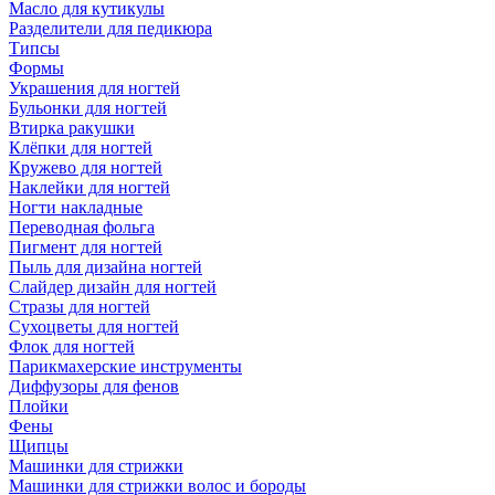
Масло для кутикулы
Разделители для педикюра
Типсы
Формы
Украшения для ногтей
Бульонки для ногтей
Втирка ракушки
Клёпки для ногтей
Кружево для ногтей
Наклейки для ногтей
Ногти накладные
Переводная фольга
Пигмент для ногтей
Пыль для дизайна ногтей
Слайдер дизайн для ногтей
Стразы для ногтей
Сухоцветы для ногтей
Флок для ногтей
Парикмахерские инструменты
Диффузоры для фенов
Плойки
Фены
Щипцы
Машинки для стрижки
Машинки для стрижки волос и бороды