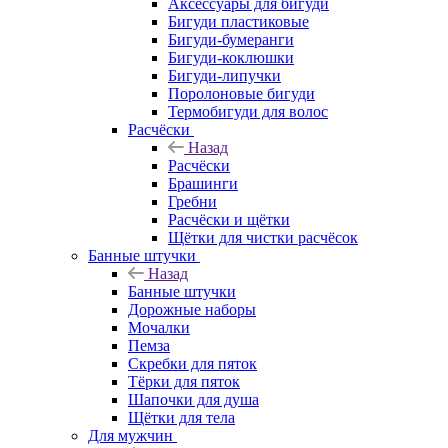
Аксессуары для бигуди
Бигуди пластиковые
Бигуди-бумеранги
Бигуди-коклюшки
Бигуди-липучки
Поролоновые бигуди
Термобигуди для волос
Расчёски
Назад
Расчёски
Брашинги
Гребни
Расчёски и щётки
Щётки для чистки расчёсок
Банные штучки
Назад
Банные штучки
Дорожные наборы
Мочалки
Пемза
Скребки для пяток
Тёрки для пяток
Шапочки для душа
Щётки для тела
Для мужчин