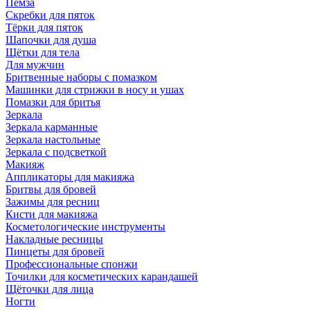
Пемза
Скребки для пяток
Тёрки для пяток
Шапочки для душа
Щётки для тела
Для мужчин
Бритвенные наборы с помазком
Машинки для стрижки в носу и ушах
Помазки для бритья
Зеркала
Зеркала карманные
Зеркала настольные
Зеркала с подсветкой
Макияж
Аппликаторы для макияжа
Бритвы для бровей
Зажимы для ресниц
Кисти для макияжа
Косметологические инструменты
Накладные ресницы
Пинцеты для бровей
Профессиональные спонжи
Точилки для косметических карандашей
Щёточки для лица
Ногти