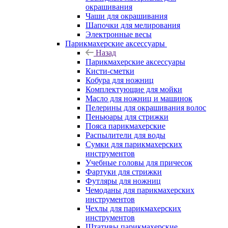
окрашивания
Чаши для окрашивания
Шапочки для мелирования
Электронные весы
Парикмахерские аксессуары
Назад
Парикмахерские аксессуары
Кисти-сметки
Кобура для ножниц
Комплектующие для мойки
Масло для ножниц и машинок
Пелерины для окрашивания волос
Пеньюары для стрижки
Пояса парикмахерские
Распылители для воды
Сумки для парикмахерских
инструментов
Учебные головы для причесок
Фартуки для стрижки
Футляры для ножниц
Чемоданы для парикмахерских
инструментов
Чехлы для парикмахерских
инструментов
Штативы парикмахерские