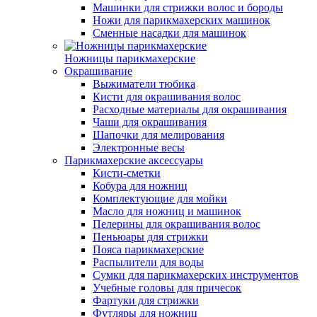
Машинки для стрижки волос и бороды
Ножи для парикмахерских машинок
Сменные насадки для машинок
Ножницы парикмахерские
Окрашивание
Выжиматели тюбика
Кисти для окрашивания волос
Расходные материалы для окрашивания
Чаши для окрашивания
Шапочки для мелирования
Электронные весы
Парикмахерские аксессуары
Кисти-сметки
Кобура для ножниц
Комплектующие для мойки
Масло для ножниц и машинок
Пелерины для окрашивания волос
Пеньюары для стрижки
Пояса парикмахерские
Распылители для воды
Сумки для парикмахерских инструментов
Учебные головы для причесок
Фартуки для стрижки
Футляры для ножниц