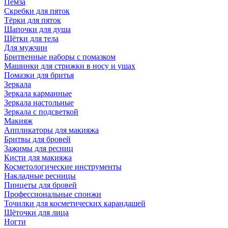
Пемза
Скребки для пяток
Тёрки для пяток
Шапочки для душа
Щётки для тела
Для мужчин
Бритвенные наборы с помазком
Машинки для стрижки в носу и ушах
Помазки для бритья
Зеркала
Зеркала карманные
Зеркала настольные
Зеркала с подсветкой
Макияж
Аппликаторы для макияжа
Бритвы для бровей
Зажимы для ресниц
Кисти для макияжа
Косметологические инструменты
Накладные ресницы
Пинцеты для бровей
Профессиональные спонжи
Точилки для косметических карандашей
Щёточки для лица
Ногти