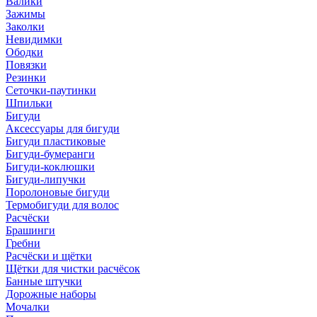
Валики
Зажимы
Заколки
Невидимки
Ободки
Повязки
Резинки
Сеточки-паутинки
Шпильки
Бигуди
Аксессуары для бигуди
Бигуди пластиковые
Бигуди-бумеранги
Бигуди-коклюшки
Бигуди-липучки
Поролоновые бигуди
Термобигуди для волос
Расчёски
Брашинги
Гребни
Расчёски и щётки
Щётки для чистки расчёсок
Банные штучки
Дорожные наборы
Мочалки