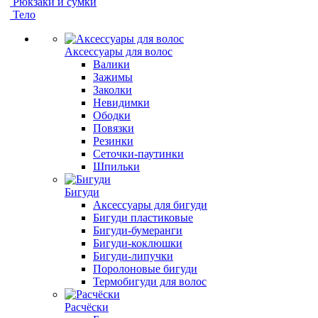
Рюкзаки и сумки
Тело
Аксессуары для волос
Валики
Зажимы
Заколки
Невидимки
Ободки
Повязки
Резинки
Сеточки-паутинки
Шпильки
Бигуди
Аксессуары для бигуди
Бигуди пластиковые
Бигуди-бумеранги
Бигуди-коклюшки
Бигуди-липучки
Поролоновые бигуди
Термобигуди для волос
Расчёски