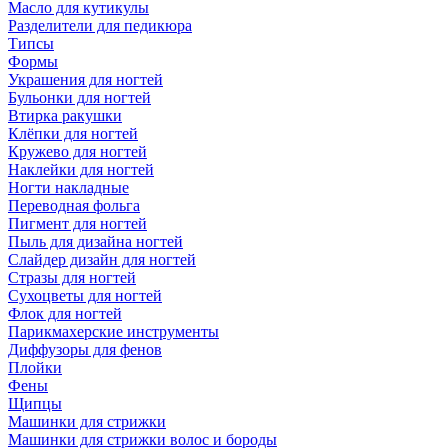
Масло для кутикулы
Разделители для педикюра
Типсы
Формы
Украшения для ногтей
Бульонки для ногтей
Втирка ракушки
Клёпки для ногтей
Кружево для ногтей
Наклейки для ногтей
Ногти накладные
Переводная фольга
Пигмент для ногтей
Пыль для дизайна ногтей
Слайдер дизайн для ногтей
Стразы для ногтей
Сухоцветы для ногтей
Флок для ногтей
Парикмахерские инструменты
Диффузоры для фенов
Плойки
Фены
Щипцы
Машинки для стрижки
Машинки для стрижки волос и бороды