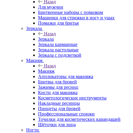
Назад
Для мужчин
Бритвенные наборы с помазком
Машинки для стрижки в носу и ушах
Помазки для бритья
Зеркала
Назад
Зеркала
Зеркала карманные
Зеркала настольные
Зеркала с подсветкой
Макияж
Назад
Макияж
Аппликаторы для макияжа
Бритвы для бровей
Зажимы для ресниц
Кисти для макияжа
Косметологические инструменты
Накладные ресницы
Пинцеты для бровей
Профессиональные спонжи
Точилки для косметических карандашей
Щёточки для лица
Ногти