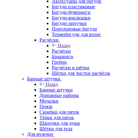
Аксессуары для бигуди
Бигуди пластиковые
Бигуди-бумеранги
Бигуди-коклюшки
Бигуди-липучки
Поролоновые бигуди
Термобигуди для волос
Расчёски
Назад
Расчёски
Брашинги
Гребни
Расчёски и щётки
Щётки для чистки расчёсок
Банные штучки
Назад
Банные штучки
Дорожные наборы
Мочалки
Пемза
Скребки для пяток
Тёрки для пяток
Шапочки для душа
Щётки для тела
Для мужчин