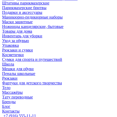
Штативы парикмахерские
Парикмахерские бритвы
Подарки и аксессуары
Маникюрно-педикюрные наборы
Маски защитные
Ножницы канцелярские, бытовые
Товары для дома
Инвентарь для уборки
Уход за обувью
Упаковка
Рюкзаки и сумки
Косметички
Сумки для спорта и путешествий
Школа
Мешки для обуви
Пеналы школьные
Рюкзаки
Фартуки для детского творчества
Тело
Массажёры
Тату переводные
Бренды
Блог
Контакты
+7 (916) 555-11-11