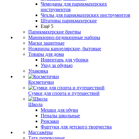
Чемоданы для парикмахерских
инструментов
Чехлы для парикмахерских инструментов
Штативы парикмахерские
Ещё 5
Парикмахерские бритвы
Маникюрно-педикюрные наборы
Маски защитные
Ножницы канцелярские, бытовые
Товары для дома
Инвентарь для уборки
Уход за обувью
Упаковка
Косметички
Сумки для спорта и путешествий
Школа
Мешки для обуви
Пеналы школьные
Рюкзаки
Фартуки для детского творчества
Массажёры
Тату переводные