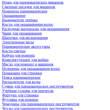
Ножи для парикмахерских машинок
Сменные насадки для машинок
Ножницы парикмахерские
Окрашивание
Выжиматели тюбика
Кисти для окрашивания волос
Расходные материалы для окрашивания
Чаши для окрашивания
Шапочки для мелирования
Электронные весы
Парикмахерские аксессуары
Кисти-сметки
Кобура для ножниц
Комплектующие для мойки
Масло для ножниц и машинок
Пелерины для окрашивания волос
Пеньюары для стрижки
Пояса парикмахерские
Распылители для воды
Сумки для парикмахерских инструментов
Учебные головы для причесок
Фартуки для стрижки
Футляры для ножниц
Чемоданы для парикмахерских инструментов
Чехлы для парикмахерских инструментов