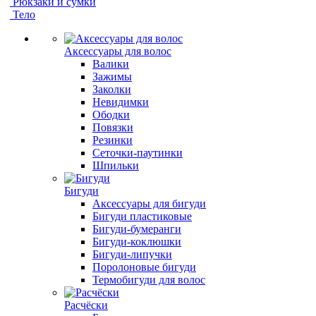
Рюкзаки и сумки
Тело
Аксессуары для волос
Валики
Зажимы
Заколки
Невидимки
Ободки
Повязки
Резинки
Сеточки-паутинки
Шпильки
Бигуди
Аксессуары для бигуди
Бигуди пластиковые
Бигуди-бумеранги
Бигуди-коклюшки
Бигуди-липучки
Поролоновые бигуди
Термобигуди для волос
Расчёски