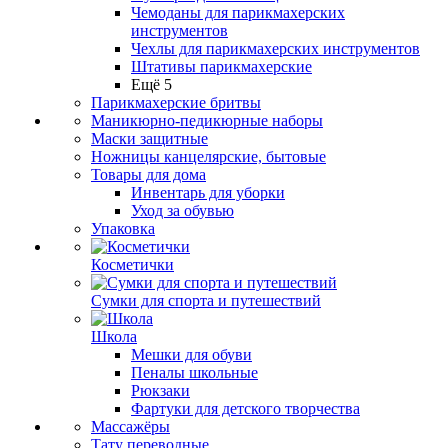
Чемоданы для парикмахерских
инструментов
Чехлы для парикмахерских инструментов
Штативы парикмахерские
Ещё 5
Парикмахерские бритвы
Маникюрно-педикюрные наборы
Маски защитные
Ножницы канцелярские, бытовые
Товары для дома
Инвентарь для уборки
Уход за обувью
Упаковка
Косметички
Сумки для спорта и путешествий
Школа
Мешки для обуви
Пеналы школьные
Рюкзаки
Фартуки для детского творчества
Массажёры
Тату переводные