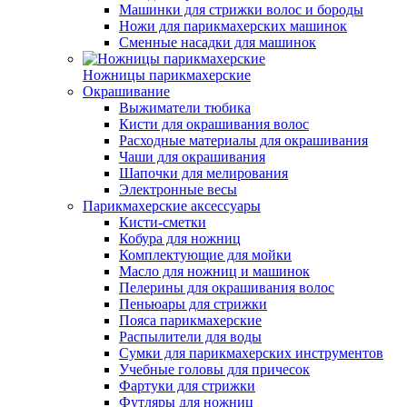
Машинки для стрижки волос и бороды
Ножи для парикмахерских машинок
Сменные насадки для машинок
Ножницы парикмахерские
Окрашивание
Выжиматели тюбика
Кисти для окрашивания волос
Расходные материалы для окрашивания
Чаши для окрашивания
Шапочки для мелирования
Электронные весы
Парикмахерские аксессуары
Кисти-сметки
Кобура для ножниц
Комплектующие для мойки
Масло для ножниц и машинок
Пелерины для окрашивания волос
Пеньюары для стрижки
Пояса парикмахерские
Распылители для воды
Сумки для парикмахерских инструментов
Учебные головы для причесок
Фартуки для стрижки
Футляры для ножниц