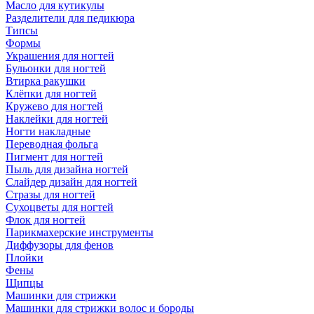
Масло для кутикулы
Разделители для педикюра
Типсы
Формы
Украшения для ногтей
Бульонки для ногтей
Втирка ракушки
Клёпки для ногтей
Кружево для ногтей
Наклейки для ногтей
Ногти накладные
Переводная фольга
Пигмент для ногтей
Пыль для дизайна ногтей
Слайдер дизайн для ногтей
Стразы для ногтей
Сухоцветы для ногтей
Флок для ногтей
Парикмахерские инструменты
Диффузоры для фенов
Плойки
Фены
Щипцы
Машинки для стрижки
Машинки для стрижки волос и бороды