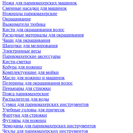
Ножи для парикмахерских машинок
Сменные насадки для машинок
Ножницы парикмахерские
Окрашивание
Выжиматели тюбика
Кисти для окрашивания волос
Расходные материалы для окрашивания
Чаши для окрашивания
Шапочки для мелирования
Электронные весы
Парикмахерские аксессуары
Кисти-сметки
Кобура для ножниц
Комплектующие для мойки
Масло для ножниц и машинок
Пелерины для окрашивания волос
Пеньюары для стрижки
Пояса парикмахерские
Распылители для воды
Сумки для парикмахерских инструментов
Учебные головы для причесок
Фартуки для стрижки
Футляры для ножниц
Чемоданы для парикмахерских инструментов
Чехлы для парикмахерских инструментов