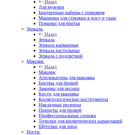
Назад
Для мужчин
Бритвенные наборы с помазком
Машинки для стрижки в носу и ушах
Помазки для бритья
Зеркала
Назад
Зеркала
Зеркала карманные
Зеркала настольные
Зеркала с подсветкой
Макияж
Назад
Макияж
Аппликаторы для макияжа
Бритвы для бровей
Зажимы для ресниц
Кисти для макияжа
Косметологические инструменты
Накладные ресницы
Пинцеты для бровей
Профессиональные спонжи
Точилки для косметических карандашей
Щёточки для лица
Ногти