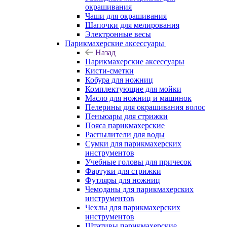
окрашивания
Чаши для окрашивания
Шапочки для мелирования
Электронные весы
Парикмахерские аксессуары
Назад
Парикмахерские аксессуары
Кисти-сметки
Кобура для ножниц
Комплектующие для мойки
Масло для ножниц и машинок
Пелерины для окрашивания волос
Пеньюары для стрижки
Пояса парикмахерские
Распылители для воды
Сумки для парикмахерских
инструментов
Учебные головы для причесок
Фартуки для стрижки
Футляры для ножниц
Чемоданы для парикмахерских
инструментов
Чехлы для парикмахерских
инструментов
Штативы парикмахерские