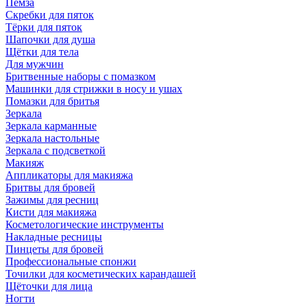
Пемза
Скребки для пяток
Тёрки для пяток
Шапочки для душа
Щётки для тела
Для мужчин
Бритвенные наборы с помазком
Машинки для стрижки в носу и ушах
Помазки для бритья
Зеркала
Зеркала карманные
Зеркала настольные
Зеркала с подсветкой
Макияж
Аппликаторы для макияжа
Бритвы для бровей
Зажимы для ресниц
Кисти для макияжа
Косметологические инструменты
Накладные ресницы
Пинцеты для бровей
Профессиональные спонжи
Точилки для косметических карандашей
Щёточки для лица
Ногти