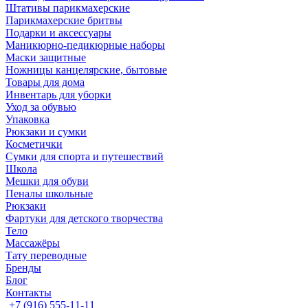
Штативы парикмахерские
Парикмахерские бритвы
Подарки и аксессуары
Маникюрно-педикюрные наборы
Маски защитные
Ножницы канцелярские, бытовые
Товары для дома
Инвентарь для уборки
Уход за обувью
Упаковка
Рюкзаки и сумки
Косметички
Сумки для спорта и путешествий
Школа
Мешки для обуви
Пеналы школьные
Рюкзаки
Фартуки для детского творчества
Тело
Массажёры
Тату переводные
Бренды
Блог
Контакты
+7 (916) 555-11-11