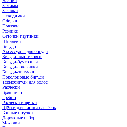
Валики
Зажимы
Заколки
Невидимки
Ободки
Повязки
Резинки
Сеточки-паутинки
Шпильки
Бигуди
Аксессуары для бигуди
Бигуди пластиковые
Бигуди-бумеранги
Бигуди-коклюшки
Бигуди-липучки
Поролоновые бигуди
Термобигуди для волос
Расчёски
Брашинги
Гребни
Расчёски и щётки
Щётки для чистки расчёсок
Банные штучки
Дорожные наборы
Мочалки