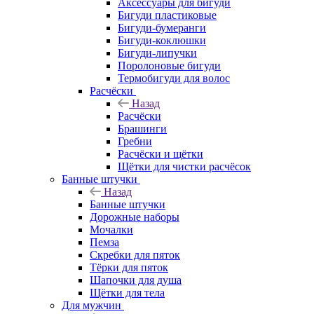
Аксессуары для бигуди
Бигуди пластиковые
Бигуди-бумеранги
Бигуди-коклюшки
Бигуди-липучки
Поролоновые бигуди
Термобигуди для волос
Расчёски
Назад
Расчёски
Брашинги
Гребни
Расчёски и щётки
Щётки для чистки расчёсок
Банные штучки
Назад
Банные штучки
Дорожные наборы
Мочалки
Пемза
Скребки для пяток
Тёрки для пяток
Шапочки для душа
Щётки для тела
Для мужчин