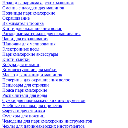
Ножи для парикмахерских машинок
Сменные насадки для машинок
Ножницы парикмахерские
Окрашивание
Выжиматели тюбика
Кисти для окрашивания волос
Расходные материалы для окрашивания
Чаши для окрашивания
Шапочки для мелирования
Электронные весы
Парикмахерские аксессуары
Кисти-сметки
Кобура для ножниц
Комплектующие для мойки
Масло для ножниц и машинок
Пелерины для окрашивания волос
Пеньюары для стрижки
Пояса парикмахерские
Распылители для воды
Сумки для парикмахерских инструментов
Учебные головы для причесок
Фартуки для стрижки
Футляры для ножниц
Чемоданы для парикмахерских инструментов
Чехлы для парикмахерских инструментов