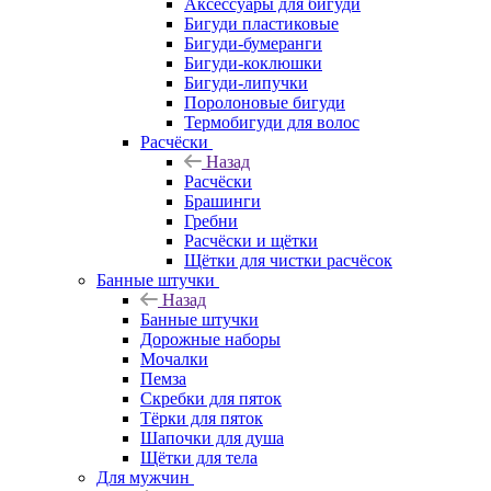
Аксессуары для бигуди
Бигуди пластиковые
Бигуди-бумеранги
Бигуди-коклюшки
Бигуди-липучки
Поролоновые бигуди
Термобигуди для волос
Расчёски
Назад
Расчёски
Брашинги
Гребни
Расчёски и щётки
Щётки для чистки расчёсок
Банные штучки
Назад
Банные штучки
Дорожные наборы
Мочалки
Пемза
Скребки для пяток
Тёрки для пяток
Шапочки для душа
Щётки для тела
Для мужчин