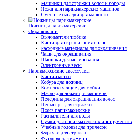
Машинки для стрижки волос и бороды
Ножи для парикмахерских машинок
Сменные насадки для машинок
Ножницы парикмахерские
Окрашивание
Выжиматели тюбика
Кисти для окрашивания волос
Расходные материалы для окрашивания
Чаши для окрашивания
Шапочки для мелирования
Электронные весы
Парикмахерские аксессуары
Кисти-сметки
Кобура для ножниц
Комплектующие для мойки
Масло для ножниц и машинок
Пелерины для окрашивания волос
Пеньюары для стрижки
Пояса парикмахерские
Распылители для воды
Сумки для парикмахерских инструментов
Учебные головы для причесок
Фартуки для стрижки
Футляры для ножниц