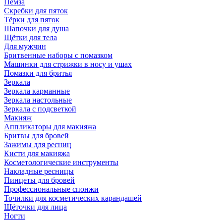
Пемза
Скребки для пяток
Тёрки для пяток
Шапочки для душа
Щётки для тела
Для мужчин
Бритвенные наборы с помазком
Машинки для стрижки в носу и ушах
Помазки для бритья
Зеркала
Зеркала карманные
Зеркала настольные
Зеркала с подсветкой
Макияж
Аппликаторы для макияжа
Бритвы для бровей
Зажимы для ресниц
Кисти для макияжа
Косметологические инструменты
Накладные ресницы
Пинцеты для бровей
Профессиональные спонжи
Точилки для косметических карандашей
Щёточки для лица
Ногти