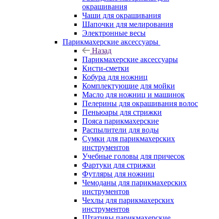
окрашивания
Чаши для окрашивания
Шапочки для мелирования
Электронные весы
Парикмахерские аксессуары
Назад
Парикмахерские аксессуары
Кисти-сметки
Кобура для ножниц
Комплектующие для мойки
Масло для ножниц и машинок
Пелерины для окрашивания волос
Пеньюары для стрижки
Пояса парикмахерские
Распылители для воды
Сумки для парикмахерских
инструментов
Учебные головы для причесок
Фартуки для стрижки
Футляры для ножниц
Чемоданы для парикмахерских
инструментов
Чехлы для парикмахерских
инструментов
Штативы парикмахерские