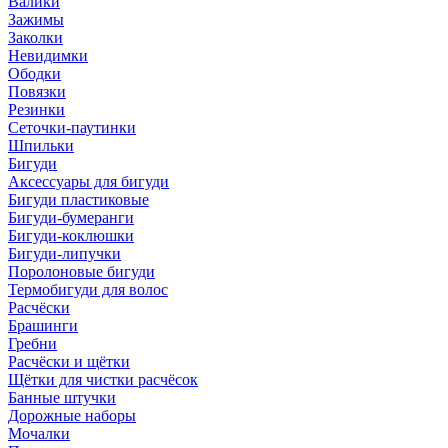
Валики
Зажимы
Заколки
Невидимки
Ободки
Повязки
Резинки
Сеточки-паутинки
Шпильки
Бигуди
Аксессуары для бигуди
Бигуди пластиковые
Бигуди-бумеранги
Бигуди-коклюшки
Бигуди-липучки
Поролоновые бигуди
Термобигуди для волос
Расчёски
Брашинги
Гребни
Расчёски и щётки
Щётки для чистки расчёсок
Банные штучки
Дорожные наборы
Мочалки