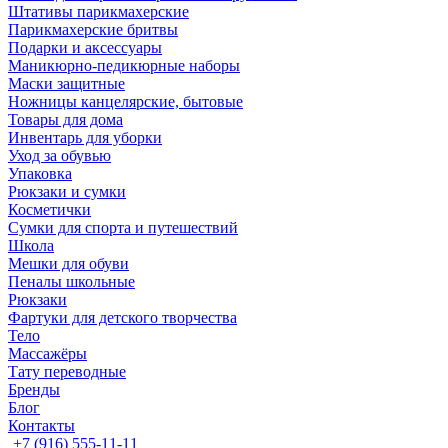
Штативы парикмахерские
Парикмахерские бритвы
Подарки и аксессуары
Маникюрно-педикюрные наборы
Маски защитные
Ножницы канцелярские, бытовые
Товары для дома
Инвентарь для уборки
Уход за обувью
Упаковка
Рюкзаки и сумки
Косметички
Сумки для спорта и путешествий
Школа
Мешки для обуви
Пеналы школьные
Рюкзаки
Фартуки для детского творчества
Тело
Массажёры
Тату переводные
Бренды
Блог
Контакты
+7 (916) 555-11-11