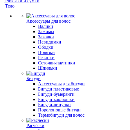
Рюкзаки и сумки
Тело
Аксессуары для волос
Валики
Зажимы
Заколки
Невидимки
Ободки
Повязки
Резинки
Сеточки-паутинки
Шпильки
Бигуди
Аксессуары для бигуди
Бигуди пластиковые
Бигуди-бумеранги
Бигуди-коклюшки
Бигуди-липучки
Поролоновые бигуди
Термобигуди для волос
Расчёски