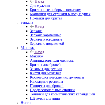
Назад
Для мужчин
Бритвенные наборы с помазком
Машинки для стрижки в носу и ушах
Помазки для бритья
Зеркала
Назад
Зеркала
Зеркала карманные
Зеркала настольные
Зеркала с подсветкой
Макияж
Назад
Макияж
Аппликаторы для макияжа
Бритвы для бровей
Зажимы для ресниц
Кисти для макияжа
Косметологические инструменты
Накладные ресницы
Пинцеты для бровей
Профессиональные спонжи
Точилки для косметических карандашей
Щёточки для лица
Ногти