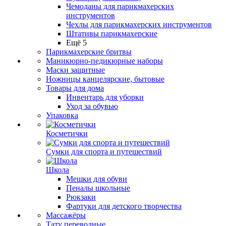
Чемоданы для парикмахерских
инструментов
Чехлы для парикмахерских инструментов
Штативы парикмахерские
Ещё 5
Парикмахерские бритвы
Маникюрно-педикюрные наборы
Маски защитные
Ножницы канцелярские, бытовые
Товары для дома
Инвентарь для уборки
Уход за обувью
Упаковка
Косметички
Сумки для спорта и путешествий
Школа
Мешки для обуви
Пеналы школьные
Рюкзаки
Фартуки для детского творчества
Массажёры
Тату переводные