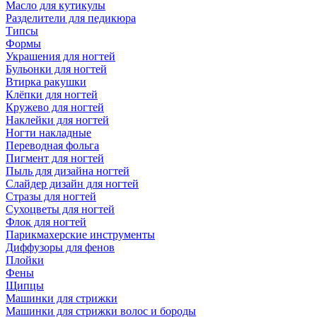
Масло для кутикулы
Разделители для педикюра
Типсы
Формы
Украшения для ногтей
Бульонки для ногтей
Втирка ракушки
Клёпки для ногтей
Кружево для ногтей
Наклейки для ногтей
Ногти накладные
Переводная фольга
Пигмент для ногтей
Пыль для дизайна ногтей
Слайдер дизайн для ногтей
Стразы для ногтей
Сухоцветы для ногтей
Флок для ногтей
Парикмахерские инструменты
Диффузоры для фенов
Плойки
Фены
Щипцы
Машинки для стрижки
Машинки для стрижки волос и бороды