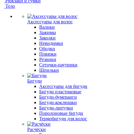
Рюкзаки и сумки
Тело
Аксессуары для волос
Валики
Зажимы
Заколки
Невидимки
Ободки
Повязки
Резинки
Сеточки-паутинки
Шпильки
Бигуди
Аксессуары для бигуди
Бигуди пластиковые
Бигуди-бумеранги
Бигуди-коклюшки
Бигуди-липучки
Поролоновые бигуди
Термобигуди для волос
Расчёски