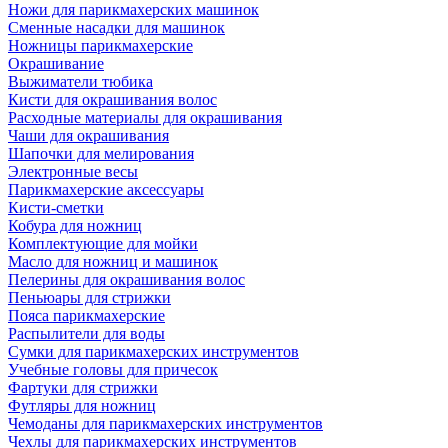
Ножи для парикмахерских машинок
Сменные насадки для машинок
Ножницы парикмахерские
Окрашивание
Выжиматели тюбика
Кисти для окрашивания волос
Расходные материалы для окрашивания
Чаши для окрашивания
Шапочки для мелирования
Электронные весы
Парикмахерские аксессуары
Кисти-сметки
Кобура для ножниц
Комплектующие для мойки
Масло для ножниц и машинок
Пелерины для окрашивания волос
Пеньюары для стрижки
Пояса парикмахерские
Распылители для воды
Сумки для парикмахерских инструментов
Учебные головы для причесок
Фартуки для стрижки
Футляры для ножниц
Чемоданы для парикмахерских инструментов
Чехлы для парикмахерских инструментов