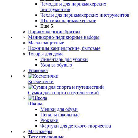
Чемоданы для парикмахерских
инструментов
Чехлы для парикмахерских инструментов
Штативы парикмахерские
Ещё 5
Парикмахерские бритвы
Маникюрно-педикюрные наборы
Маски защитные
Ножницы канцелярские, бытовые
Товары для дома
Инвентарь для уборки
Уход за обувью
Упаковка
Косметички
Сумки для спорта и путешествий
Школа
Мешки для обуви
Пеналы школьные
Рюкзаки
Фартуки для детского творчества
Массажёры
Тату переводные