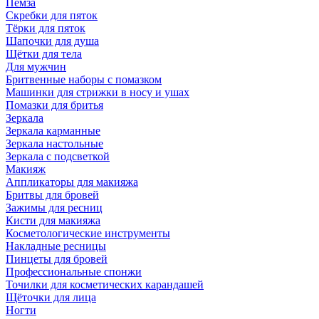
Пемза
Скребки для пяток
Тёрки для пяток
Шапочки для душа
Щётки для тела
Для мужчин
Бритвенные наборы с помазком
Машинки для стрижки в носу и ушах
Помазки для бритья
Зеркала
Зеркала карманные
Зеркала настольные
Зеркала с подсветкой
Макияж
Аппликаторы для макияжа
Бритвы для бровей
Зажимы для ресниц
Кисти для макияжа
Косметологические инструменты
Накладные ресницы
Пинцеты для бровей
Профессиональные спонжи
Точилки для косметических карандашей
Щёточки для лица
Ногти