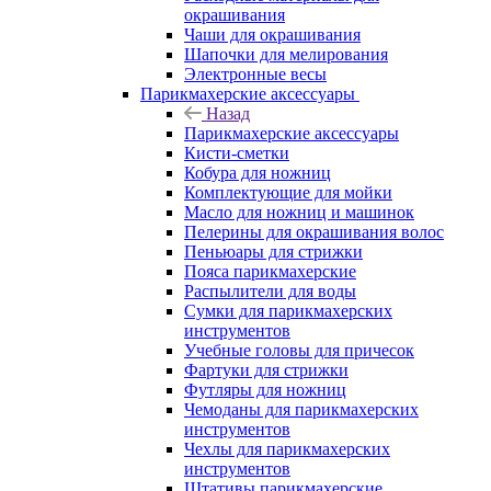
окрашивания
Чаши для окрашивания
Шапочки для мелирования
Электронные весы
Парикмахерские аксессуары
Назад
Парикмахерские аксессуары
Кисти-сметки
Кобура для ножниц
Комплектующие для мойки
Масло для ножниц и машинок
Пелерины для окрашивания волос
Пеньюары для стрижки
Пояса парикмахерские
Распылители для воды
Сумки для парикмахерских
инструментов
Учебные головы для причесок
Фартуки для стрижки
Футляры для ножниц
Чемоданы для парикмахерских
инструментов
Чехлы для парикмахерских
инструментов
Штативы парикмахерские