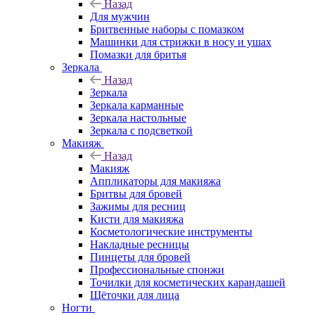
Назад
Для мужчин
Бритвенные наборы с помазком
Машинки для стрижки в носу и ушах
Помазки для бритья
Зеркала
Назад
Зеркала
Зеркала карманные
Зеркала настольные
Зеркала с подсветкой
Макияж
Назад
Макияж
Аппликаторы для макияжа
Бритвы для бровей
Зажимы для ресниц
Кисти для макияжа
Косметологические инструменты
Накладные ресницы
Пинцеты для бровей
Профессиональные спонжи
Точилки для косметических карандашей
Щёточки для лица
Ногти