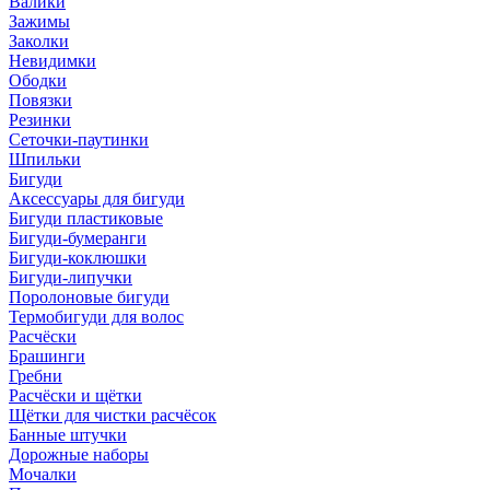
Валики
Зажимы
Заколки
Невидимки
Ободки
Повязки
Резинки
Сеточки-паутинки
Шпильки
Бигуди
Аксессуары для бигуди
Бигуди пластиковые
Бигуди-бумеранги
Бигуди-коклюшки
Бигуди-липучки
Поролоновые бигуди
Термобигуди для волос
Расчёски
Брашинги
Гребни
Расчёски и щётки
Щётки для чистки расчёсок
Банные штучки
Дорожные наборы
Мочалки