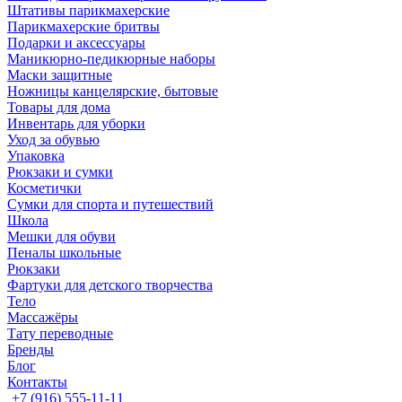
Штативы парикмахерские
Парикмахерские бритвы
Подарки и аксессуары
Маникюрно-педикюрные наборы
Маски защитные
Ножницы канцелярские, бытовые
Товары для дома
Инвентарь для уборки
Уход за обувью
Упаковка
Рюкзаки и сумки
Косметички
Сумки для спорта и путешествий
Школа
Мешки для обуви
Пеналы школьные
Рюкзаки
Фартуки для детского творчества
Тело
Массажёры
Тату переводные
Бренды
Блог
Контакты
+7 (916) 555-11-11