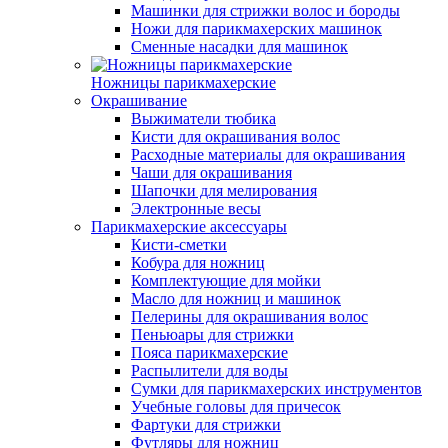
Машинки для стрижки волос и бороды
Ножи для парикмахерских машинок
Сменные насадки для машинок
Ножницы парикмахерские
Окрашивание
Выжиматели тюбика
Кисти для окрашивания волос
Расходные материалы для окрашивания
Чаши для окрашивания
Шапочки для мелирования
Электронные весы
Парикмахерские аксессуары
Кисти-сметки
Кобура для ножниц
Комплектующие для мойки
Масло для ножниц и машинок
Пелерины для окрашивания волос
Пеньюары для стрижки
Пояса парикмахерские
Распылители для воды
Сумки для парикмахерских инструментов
Учебные головы для причесок
Фартуки для стрижки
Футляры для ножниц