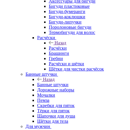
Аксессуары для бигуди
Бигуди пластиковые
Бигуди-бумеранги
Бигуди-коклюшки
Бигуди-липучки
Поролоновые бигуди
Термобигуди для волос
Расчёски
Назад
Расчёски
Брашинги
Гребни
Расчёски и щётки
Щётки для чистки расчёсок
Банные штучки
Назад
Банные штучки
Дорожные наборы
Мочалки
Пемза
Скребки для пяток
Тёрки для пяток
Шапочки для душа
Щётки для тела
Для мужчин