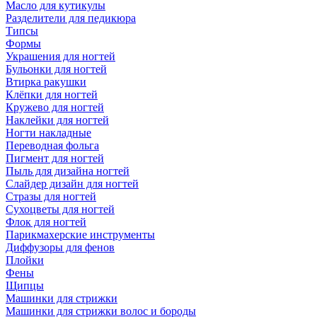
Масло для кутикулы
Разделители для педикюра
Типсы
Формы
Украшения для ногтей
Бульонки для ногтей
Втирка ракушки
Клёпки для ногтей
Кружево для ногтей
Наклейки для ногтей
Ногти накладные
Переводная фольга
Пигмент для ногтей
Пыль для дизайна ногтей
Слайдер дизайн для ногтей
Стразы для ногтей
Сухоцветы для ногтей
Флок для ногтей
Парикмахерские инструменты
Диффузоры для фенов
Плойки
Фены
Щипцы
Машинки для стрижки
Машинки для стрижки волос и бороды