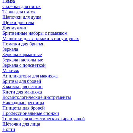
Пемза
Скребки для пяток
Тёрки для пяток
Шапочки для душа
Щётки для тела
Для мужчин
Бритвенные наборы с помазком
Машинки для стрижки в носу и ушах
Помазки для бритья
Зеркала
Зеркала карманные
Зеркала настольные
Зеркала с подсветкой
Макияж
Аппликаторы для макияжа
Бритвы для бровей
Зажимы для ресниц
Кисти для макияжа
Косметологические инструменты
Накладные ресницы
Пинцеты для бровей
Профессиональные спонжи
Точилки для косметических карандашей
Щёточки для лица
Ногти