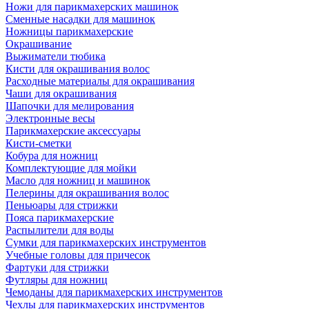
Ножи для парикмахерских машинок
Сменные насадки для машинок
Ножницы парикмахерские
Окрашивание
Выжиматели тюбика
Кисти для окрашивания волос
Расходные материалы для окрашивания
Чаши для окрашивания
Шапочки для мелирования
Электронные весы
Парикмахерские аксессуары
Кисти-сметки
Кобура для ножниц
Комплектующие для мойки
Масло для ножниц и машинок
Пелерины для окрашивания волос
Пеньюары для стрижки
Пояса парикмахерские
Распылители для воды
Сумки для парикмахерских инструментов
Учебные головы для причесок
Фартуки для стрижки
Футляры для ножниц
Чемоданы для парикмахерских инструментов
Чехлы для парикмахерских инструментов