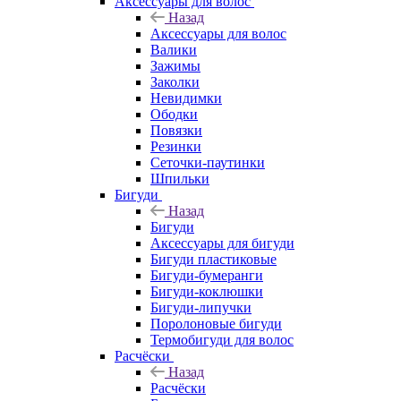
Аксессуары для волос
Назад
Аксессуары для волос
Валики
Зажимы
Заколки
Невидимки
Ободки
Повязки
Резинки
Сеточки-паутинки
Шпильки
Бигуди
Назад
Бигуди
Аксессуары для бигуди
Бигуди пластиковые
Бигуди-бумеранги
Бигуди-коклюшки
Бигуди-липучки
Поролоновые бигуди
Термобигуди для волос
Расчёски
Назад
Расчёски