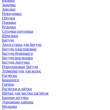
Валики
Зажимы
Заколки
Невидимки
Ободки
Повязки
Резинки
Сеточки-паутинки
Шпильки
Бигуди
Аксессуары для бигуди
Бигуди пластиковые
Бигуди-бумеранги
Бигуди-коклюшки
Бигуди-липучки
Поролоновые бигуди
Термобигуди для волос
Расчёски
Брашинги
Гребни
Расчёски и щётки
Щётки для чистки расчёсок
Банные штучки
Дорожные наборы
Мочалки