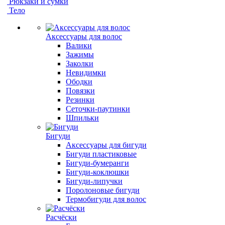
Рюкзаки и сумки
Тело
Аксессуары для волос
Валики
Зажимы
Заколки
Невидимки
Ободки
Повязки
Резинки
Сеточки-паутинки
Шпильки
Бигуди
Аксессуары для бигуди
Бигуди пластиковые
Бигуди-бумеранги
Бигуди-коклюшки
Бигуди-липучки
Поролоновые бигуди
Термобигуди для волос
Расчёски