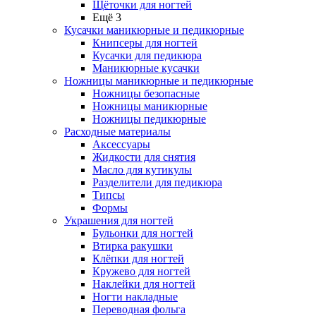
Щёточки для ногтей
Ещё 3
Кусачки маникюрные и педикюрные
Книпсеры для ногтей
Кусачки для педикюра
Маникюрные кусачки
Ножницы маникюрные и педикюрные
Ножницы безопасные
Ножницы маникюрные
Ножницы педикюрные
Расходные материалы
Аксессуары
Жидкости для снятия
Масло для кутикулы
Разделители для педикюра
Типсы
Формы
Украшения для ногтей
Бульонки для ногтей
Втирка ракушки
Клёпки для ногтей
Кружево для ногтей
Наклейки для ногтей
Ногти накладные
Переводная фольга