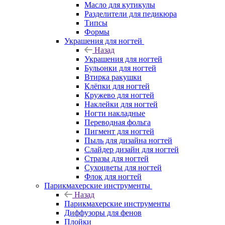
Масло для кутикулы
Разделители для педикюра
Типсы
Формы
Украшения для ногтей
Назад
Украшения для ногтей
Бульонки для ногтей
Втирка ракушки
Клёпки для ногтей
Кружево для ногтей
Наклейки для ногтей
Ногти накладные
Переводная фольга
Пигмент для ногтей
Пыль для дизайна ногтей
Слайдер дизайн для ногтей
Стразы для ногтей
Сухоцветы для ногтей
Флок для ногтей
Парикмахерские инструменты
Назад
Парикмахерские инструменты
Диффузоры для фенов
Плойки