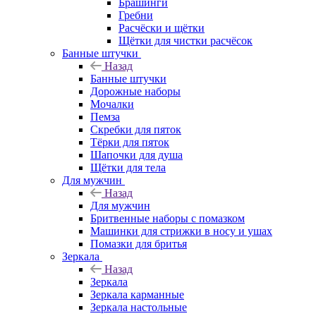
Брашинги
Гребни
Расчёски и щётки
Щётки для чистки расчёсок
Банные штучки
Назад
Банные штучки
Дорожные наборы
Мочалки
Пемза
Скребки для пяток
Тёрки для пяток
Шапочки для душа
Щётки для тела
Для мужчин
Назад
Для мужчин
Бритвенные наборы с помазком
Машинки для стрижки в носу и ушах
Помазки для бритья
Зеркала
Назад
Зеркала
Зеркала карманные
Зеркала настольные