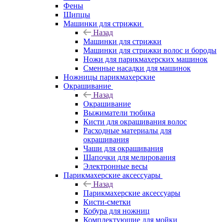
Фены
Щипцы
Машинки для стрижки
Назад
Машинки для стрижки
Машинки для стрижки волос и бороды
Ножи для парикмахерских машинок
Сменные насадки для машинок
Ножницы парикмахерские
Окрашивание
Назад
Окрашивание
Выжиматели тюбика
Кисти для окрашивания волос
Расходные материалы для
окрашивания
Чаши для окрашивания
Шапочки для мелирования
Электронные весы
Парикмахерские аксессуары
Назад
Парикмахерские аксессуары
Кисти-сметки
Кобура для ножниц
Комплектующие для мойки