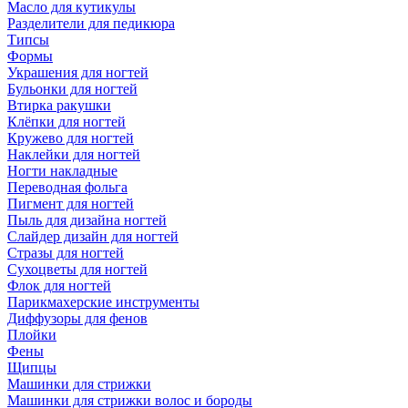
Масло для кутикулы
Разделители для педикюра
Типсы
Формы
Украшения для ногтей
Бульонки для ногтей
Втирка ракушки
Клёпки для ногтей
Кружево для ногтей
Наклейки для ногтей
Ногти накладные
Переводная фольга
Пигмент для ногтей
Пыль для дизайна ногтей
Слайдер дизайн для ногтей
Стразы для ногтей
Сухоцветы для ногтей
Флок для ногтей
Парикмахерские инструменты
Диффузоры для фенов
Плойки
Фены
Щипцы
Машинки для стрижки
Машинки для стрижки волос и бороды