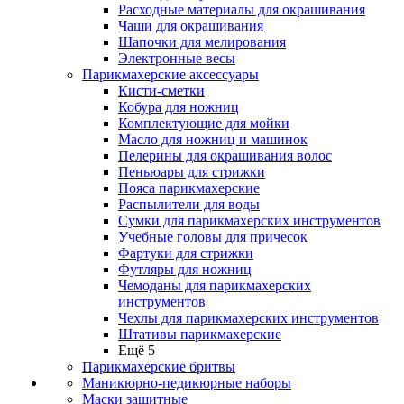
Расходные материалы для окрашивания
Чаши для окрашивания
Шапочки для мелирования
Электронные весы
Парикмахерские аксессуары
Кисти-сметки
Кобура для ножниц
Комплектующие для мойки
Масло для ножниц и машинок
Пелерины для окрашивания волос
Пеньюары для стрижки
Пояса парикмахерские
Распылители для воды
Сумки для парикмахерских инструментов
Учебные головы для причесок
Фартуки для стрижки
Футляры для ножниц
Чемоданы для парикмахерских
инструментов
Чехлы для парикмахерских инструментов
Штативы парикмахерские
Ещё 5
Парикмахерские бритвы
Маникюрно-педикюрные наборы
Маски защитные