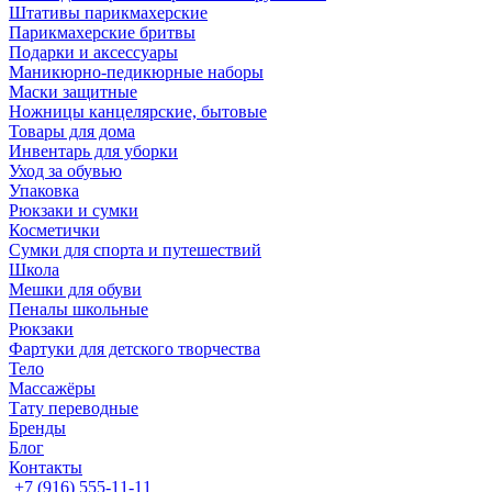
Штативы парикмахерские
Парикмахерские бритвы
Подарки и аксессуары
Маникюрно-педикюрные наборы
Маски защитные
Ножницы канцелярские, бытовые
Товары для дома
Инвентарь для уборки
Уход за обувью
Упаковка
Рюкзаки и сумки
Косметички
Сумки для спорта и путешествий
Школа
Мешки для обуви
Пеналы школьные
Рюкзаки
Фартуки для детского творчества
Тело
Массажёры
Тату переводные
Бренды
Блог
Контакты
+7 (916) 555-11-11