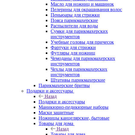
Масло для ножниц и машинок
Пелерины для окрашивания волос
Пеньюары для стрижки
Пояса парикмахерские
Распылители для воды
Сумки для парикмахерских
инструментов
Учебные головы для причесок
Фартуки для стрижки
Футляры для ножниц
Чемоданы для парикмахерских
инструментов
Чехлы для парикмахерских
инструментов
Штативы парикмахерские
Парикмахерские бритвы
Подарки и аксессуары
Назад
Подарки и аксессуары
Маникюрно-педикюрные наборы
Маски защитные
Ножницы канцелярские, бытовые
Товары для дома
Назад
Товары для дома